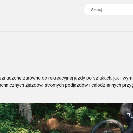
WE
TOUR
DAMSKIE
CROSS
DAMSKIE XC
TREKKING
CROSS
znaczone zarówno do rekreacyjnej jazdy po szlakach, jak i wyma
TREKKING
echnicznych zjazdów, stromych podjazdów i całodziennych przy
CITY
WE
TOUR
DAMSKIE