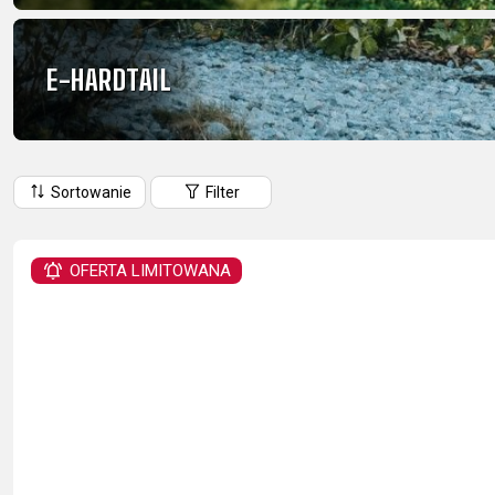
GÓRSKIE
DOWNHILL
RACING
TOUR
ENDURO
GRAVEL
E-HARDTAIL
GRAVEL
TRAIL
URBAN
XC
JUNIOR
DIRT
Sortowanie
Filter
AKCESORIA ROWEROWE
OFERTA LIMITOWANA
BAGAŻNIKI
BIDONY
BŁOTNIKI
PO
DZWONKI
ELEMENTY ODBLASKOWE
FOTELIKI DZIECIĘCE
KOSZYKI
UCH