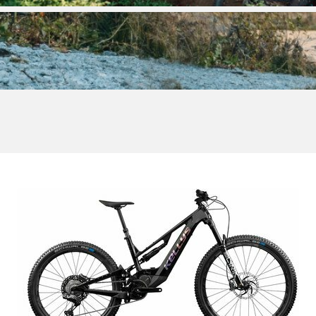
CROSS
DAMSKIE XC
TREKKING
CROSS
TREKKING
CITY
CZĘŚCI ZAMIENNE DO ROWER
OCHRONA ROWERU
CHWYTY KIEROWNICY
OŚWIETLENIE
DĘTKI
DPÓRKI DO ROWERU
HAKI PRZERZUTEK
POMPKI
HAMULCE - CZĘŚCI
ROGI
KIEROWNICE
SAKWY
KOŁA
WYTY TELEFONICZNE
LINKI I PANCERZE