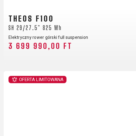
KOSZYKI NA BIDON
LICZNIKI
THEOS F100
LUSTERKA ROWEROWE
SH 29/27.5" 825 Wh
Elektryczny rower górski full suspension
3 699 990,00 FT
ODZIEŻ
BUTY ROWEROWE
CZAPKI Z DASZKIEM
OFERTA LIMITOWANA
KASKI
SUPPORT
KONTAKT
POLITYKA PRYWA
MEDIA I WSPARCIE
REJESTRACJA RAMY