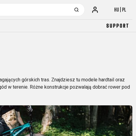
HU | PL
SUPPORT
URBAN
JUNIOR
FITNESS
26" (135–155 CM)
CITY
24" (125-145 CM)
gających górskich tras. Znajdziesz tu modele hardtail oraz
20" (115-135 CM)
gód w terenie. Różne konstrukcje pozwalają dobrać rower pod
18" (110-130 CM)
16" (105-120 CM)
BALANCE BIKE
URBAN
JUNIOR