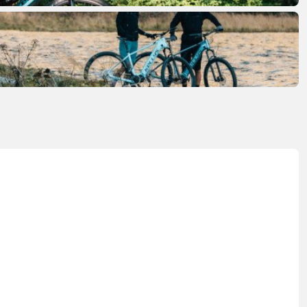
FITNESS
26" (135–155 CM)
CITY
24" (125-145 CM)
20" (115-135 CM)
18" (110-130 CM)
16" (105-120 CM)
BALANCE BIKE
ÓW
OPONY
OWIJKA
PEDAŁY
SIODŁA
SYSTEMY BEZDĘTKOWE
SZTYCE PODSIODŁOWE
SZTYWNE OSIE