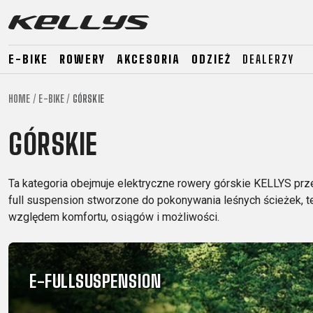
E-BIKE
ROWERY
AKCESORIA
ODZIEŻ
DEALERZY
HOME
E-BIKE
GÓRSKIE
E-BIKE
GÓRSKIE
SZOSO
GÓRSKIE
GÓRSKIE
DOWNHILL
RACING
TOUR
ENDURO
GRAVEL
Ta kategoria obejmuje elektryczne rowery górskie KELLYS prze
GRAVEL
TRAIL
full suspension stworzone do pokonywania leśnych ścieżek, t
URBAN
XC
względem komfortu, osiągów i możliwości.
JUNIOR
DIRT
E-FULLSUSPENSION
E-BIKE
GÓRSKIE
SZOSO