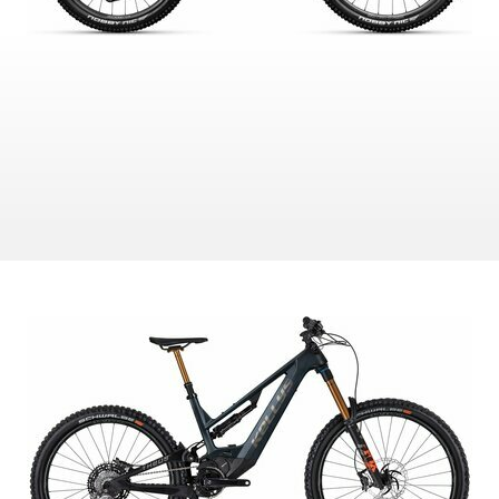
ZAMKNIĘCIA
NARZĘDZIA
OBRĘCZE
OLEJE I ŚRODKI CZYSZCZĄ
KOSZULKI
OKULARY
KOSZULKI KOLARSKIE
PLECAKI
KURTKI THERMO
RĘKAW NAKOLANOWY I OCH
TNOŚCI