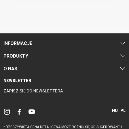
CM)
18"
(110-
130
CM)
16"
INFORMACJE
(105-
PRODUKTY
120
CM)
O NAS
BALANCE
BIKE
NEWSLETTER
ZAPISZ SIĘ DO NEWSLETTERA
E-
GÓRSKIE
SZOSOWE
TOUR
DAMSKIE
URBAN
JUNIOR
BIKE
HU | PL
DOWNHILL
RACING
CROSS
DAMSKIE
FITNESS
26"
GÓRSKIE
ENDURO
GRAVEL
TREKKING
XC
CITY
(135–
* RZECZYWISTA CENA DETALICZNA MOŻE RÓŻNIĆ SIĘ OD SUGEROWANEJ
TOUR