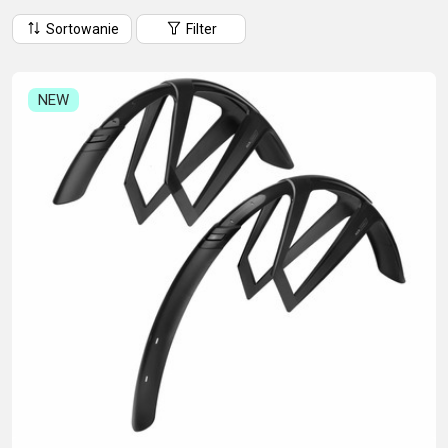
CM)
Sortowanie
Filter
18"
(110-
130
NEW
CM)
16"
(105-
120
CM)
BALANCE
BIKE
E-
GÓRSKIE
SZOSOWE
TOUR
DAMSKIE
URBAN
JUNIOR
BIKE
DOWNHILL
RACING
CROSS
DAMSKIE
FITNESS
26"
GÓRSKIE
ENDURO
GRAVEL
TREKKING
XC
CITY
(135–
TOUR