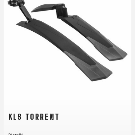
PANCERZE
TAŚMA NA
LICZNIKI
NARZĘDZIA
OBRĘCZ
LUSTERKA
OBRĘCZE
WSPORNIKI
ROWEROWE
OLEJE I
KIEROWNICY
ŚRODKI
ŁATKI
CZYSZCZĄCE
ŁAŃCUCHY
ODZIEŻ
BUTY
KOSZULKI
OKULARY
RĘKAWICE
ROWEROWE
KOSZULKI
PLECAKI
SKARPETKI
CZAPKI Z
KOLARSKIE
RĘKAW
SPODENKI
DASZKIEM
KURTKI
NAKOLANOWY
KASKI
THERMO
I
KLS TORRENT
OCHRANIACZE