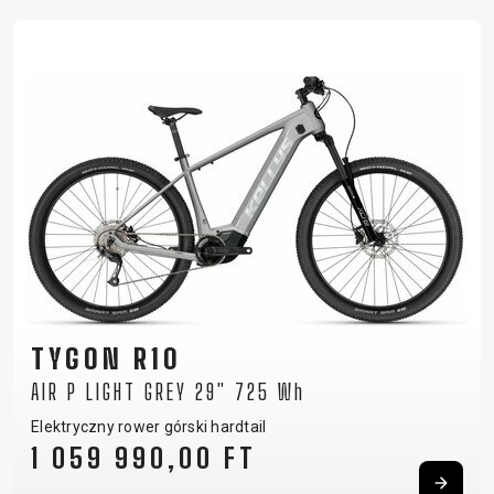
TYGON R10
AIR P LIGHT GREY 29" 725 Wh
Elektryczny rower górski hardtail
1 059 990,00 FT