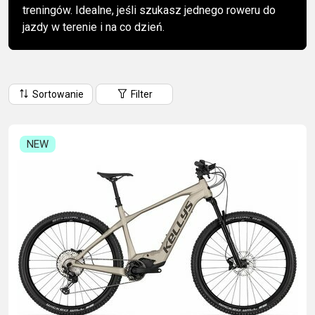
treningów. Idealne, jeśli szukasz jednego roweru do
CM)
jazdy w terenie i na co dzień.
18"
(110-
130
CM)
Sortowanie
Filter
16"
(105-
120
NEW
CM)
BALANCE
BIKE
E-
GÓRSKIE
SZOSOWE
TOUR
DAMSKIE
URBAN
JUNIOR
BIKE
DOWNHILL
RACING
CROSS
DAMSKIE
FITNESS
26"
GÓRSKIE
ENDURO
GRAVEL
TREKKING
XC
CITY
(135–
TOUR