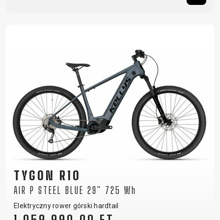
TYGON R10
AIR P STEEL BLUE 29" 725 Wh
Elektryczny rower górski hardtail
1 059 990,00 FT