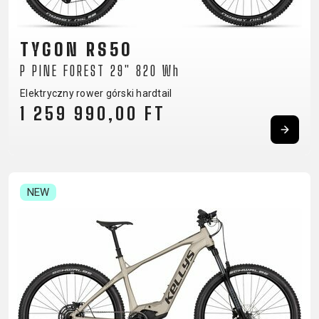
BALANCE
BIKE
TYGON RS50
P PINE FOREST 29" 820 Wh
AKCESORIA ROWEROWE
CZĘŚCI ZAMIENNE DO
Elektryczny rower górski hardtail
ROWERÓW
1 259 990,00 FT
BAGAŻNIKI
OCHRONA
CHWYTY
OPONY
BIDONY
ROWERU
KIEROWNICY
OWIJKA
BŁOTNIKI
OŚWIETLENIE
DĘTKI
PEDAŁY
DZWONKI
PODPÓRKI DO
NEW
HAKI
SIODŁA
ELEMENTY
ROWERU
PRZERZUTEK
SYSTEMY
ODBLASKOWE
POMPKI
HAMULCE -
BEZDĘTKOWE
FOTELIKI
ROGI
CZĘŚCI
SZTYCE
DZIECIĘCE
SAKWY
KIEROWNICE
PODSIODŁOWE
KOSZYKI
UCHWYTY
KOŁA
SZTYWNE
KOSZYKI NA
TELEFONICZNE
LINKI I
OSIE
BIDON
ZAMKNIĘCIA