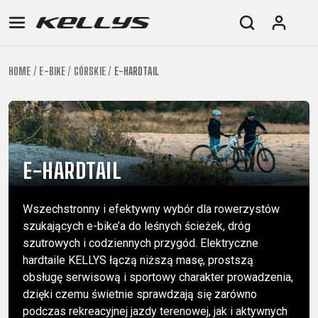
HOME
E-BIKE
GÓRSKIE
E-HARDTAIL
E-
GÓRSKIE
SZOSOWE
TOUR
DAMSKIE
URBAN
JUNIOR
BIKE
DOWNHILL
RACING
CROSS
DAMSKIE
FITNESS
26"
GÓRSKIE
ENDURO
GRAVEL
TREKKING
XC
CITY
(135–
TOUR
TRAIL
CROSS
155
E-HARDTAIL
GRAVEL
XC
TREKKING
CM)
URBAN
DIRT
CITY
24"
Wszechstronny i efektywny wybór dla rowerzystów
JUNIOR
(125-
szukających e-bike’a do leśnych ścieżek, dróg
145
szutrowych i codziennych przygód. Elektryczne
CM)
hardtaile KELLYS łączą niższą masę, prostszą
20"
obsługę serwisową i sportowy charakter prowadzenia,
(115-
dzięki czemu świetnie sprawdzają się zarówno
podczas rekreacyjnej jazdy terenowej, jak i aktywnych
135