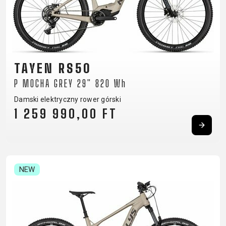
SUPPORT
KONTAKT
POLITYKA
MEDIA I
PRYWATNOŚCI
WSPARCIE
TAYEN RS50
REJESTRACJA
P MOCHA GREY 29" 820 Wh
RAMY
Damski elektryczny rower górski
B2B LOGIN
1 259 990,00 FT
NEW