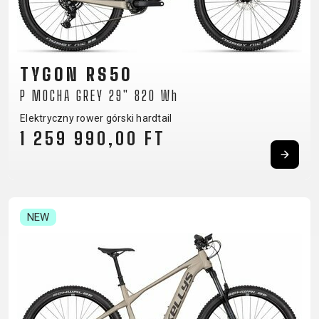
PANCERZE
TAŚMA NA
LICZNIKI
NARZĘDZIA
OBRĘCZ
LUSTERKA
OBRĘCZE
WSPORNIKI
ROWEROWE
OLEJE I
KIEROWNICY
TYGON RS50
ŚRODKI
ŁATKI
P MOCHA GREY 29" 820 Wh
CZYSZCZĄCE
ŁAŃCUCHY
Elektryczny rower górski hardtail
1 259 990,00 FT
ODZIEŻ
BUTY
KOSZULKI
OKULARY
RĘKAWICE
ROWEROWE
KOSZULKI
PLECAKI
SKARPETKI
NEW
CZAPKI Z
KOLARSKIE
RĘKAW
SPODENKI
DASZKIEM
KURTKI
NAKOLANOWY
KASKI
THERMO
I
OCHRANIACZE