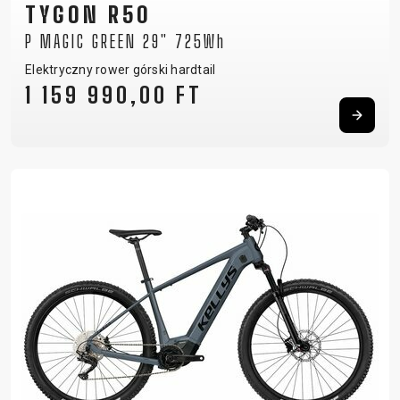
TYGON R50
P MAGIC GREEN 29" 725Wh
Elektryczny rower górski hardtail
1 159 990,00 FT