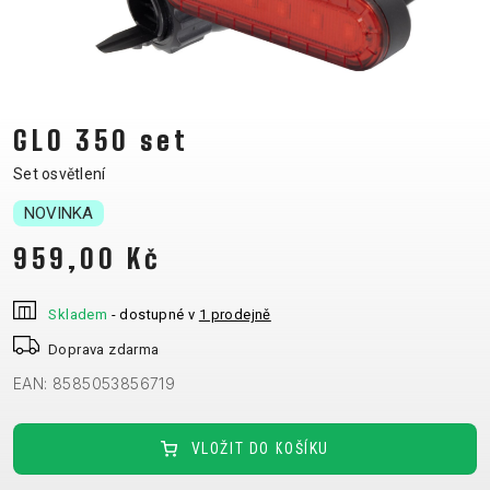
CM)
18"
(110-
130
CM)
GLO 350 set
16"
Set osvětlení
(105-
NOVINKA
120
CM)
959,00 Kč
ODRÁŽED
Skladem
- dostupné v
1 prodejně
E-
HORSKÁ
SILNIČNÍ
TOUR
DÁMSKÁ
URBAN
JUNIOR
Doprava zdarma
BIKE
KOLA
KOLA
EAN: 8585053856719
RACING
CROSS
DÁMSKÁ
26"
HORSKÁ
DOWNHILL
FITNESS
GRAVEL
TREKKING
HORSKÁ
(135–
VLOŽIT DO KOŠÍKU
TOUR
ENDURO
CITY
KOLA
155
GRAVEL
TRAIL