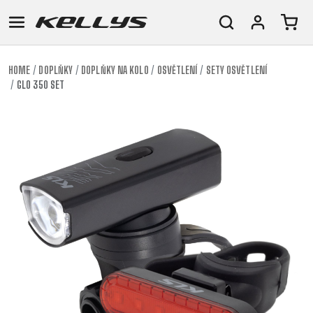
HOME
DOPLŇKY
DOPLŇKY NA KOLO
OSVĚTLENÍ
SETY OSVĚTLENÍ
GLO 350 SET
E-
HORSKÁ
SILNIČNÍ
TOUR
DÁMSKÁ
URBAN
JUNIOR
BIKE
KOLA
KOLA
RACING
CROSS
DÁMSKÁ
26"
HORSKÁ
DOWNHILL
FITNESS
GRAVEL
TREKKING
HORSKÁ
(135–
TOUR
ENDURO
CITY
KOLA
155
GRAVEL
TRAIL
CROSS
CM)
URBAN
XC
TREKKING
24"
JUNIOR
DIRT
CITY
(125-
145
CM)
20"
(115-
135