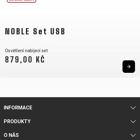
OTÁZKY
DODACÍ
REGISTRACE
PODMÍNKY
RÁMU
ODSTOUPENÍ
NOBLE Set USB
B2B LOGIN
OD SMLOUVY
OCHRANA
OSOBNÍCH
Osvětlení nabíjecí set
ÚDAJŮ
879,00 KČ
INFORMACE
PRODUKTY
O NÁS