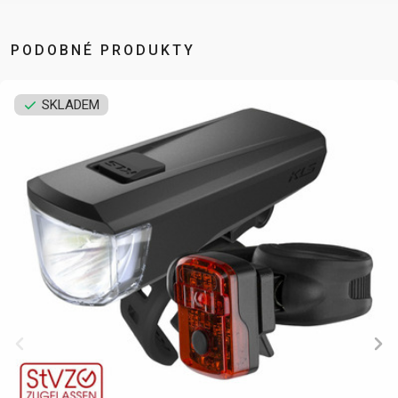
NOSIČE
OMOTÁVKY
PEDÁLY
PODOBNÉ PRODUKTY
OBLEČENÍ
SKLADEM
BATOHY
KALHOTY
PONOŽKY
TERMOBUNDY
BRÝLE
KŠILTOVKY
PŘILBY
TRETRY
DRESY
NÁVLEKY A
RUKAVICE
TRIČKA
CHRÁNIČE
PODPORA
KONTAKT
VŠEOBECNÉ
MÉDIA A
OBCHODNÍ
PODPORA
PODMÍNKY
NEJČASTĚJŠÍ
DOPRAVA A