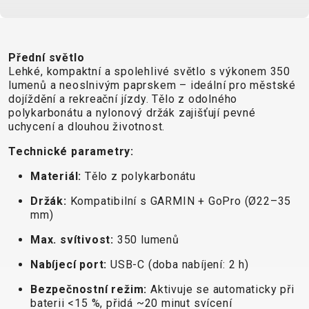
CROSS
CM)
URBAN
XC
TREKKING
24"
JUNIOR
DIRT
CITY
(125-
145
Přední světlo
Lehké, kompaktní a spolehlivé světlo s výkonem 350
CM)
lumenů a neoslnivým paprskem – ideální pro městské
20"
dojíždění a rekreační jízdy. Tělo z odolného
(115-
polykarbonátu a nylonový držák zajišťují pevné
uchycení a dlouhou životnost.
135
CM)
Technické parametry:
18"
Materiál:
Tělo z polykarbonátu
(110-
130
Držák:
Kompatibilní s GARMIN + GoPro (Ø22–35
mm)
CM)
16"
Max. svítivost:
350 lumenů
(105-
Nabíjecí port:
USB-C (doba nabíjení: 2 h)
120
Bezpečnostní režim:
Aktivuje se automaticky při
CM)
baterii <15 %, přidá ~20 minut svícení
ODRÁŽED