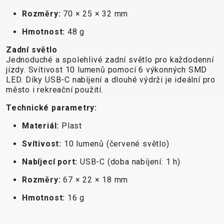
Rozměry:
70 × 25 × 32 mm
Hmotnost:
48 g
DOPLŇKY NA KOLO
NÁHRADNÍ DÍLY NA KOLO
Zadní světlo
Jednoduché a spolehlivé zadní světlo pro každodenní
BEZPEČNOSTNÍ
NÁSTAVCE -
BEZDUŠOVÉ
PEVNÉ OSY
jízdy. Svítivost 10 lumenů pomocí 6 výkonných SMD
PRVKY
ROHY
SYSTÉMY
PLÁŠTĚ
LED. Díky USB-C nabíjení a dlouhé výdrži je ideální pro
BLATNÍKY
OCHRANA
BRZDOVÉ
PÁSKA DO
město i rekreační použití.
BRAŠNY
KOLA
PŘÍSLUŠENSTVÍ
RÁFKU
Technické parametry:
CYKLOPOČÍTAČE
OSVĚTLENÍ
DUŠE
PŘEDSTAVCE
Materiál:
Plast
DRŽÁKY NA
PUMPY
HÁKY MĚNIČE
RUKOJETI
TELEFON
STOJANY
LANKA,
RÁFKY
Svítivost:
10 lumenů (červené světlo)
DĚTSKÉ
ZRCADLA NA
BOVDENY
SEDLA
Nabíjecí port:
USB-C (doba nabíjení: 1 h)
SEDAČKY
KOLO
LEPENÍ
SEDLOVKY
KOŠÍKY
ZVONKY
NÁŘADÍ
ZAPLETENÉ
Rozměry:
67 × 22 × 18 mm
KOŠÍKY NA
ZÁMKY
OLEJE A
KOLA
Hmotnost:
16 g
LÁHEV
ČISTÍCÍ
ŘETĚZY
LÁHVE
PROSTŘEDKY
ŘÍDÍTKA