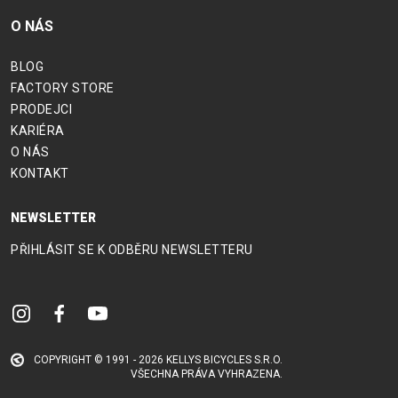
KOŠÍKY NA LÁHEV
O NÁS
LÁHVE
NOSIČE
BLOG
FACTORY STORE
PRODEJCI
KARIÉRA
OBLEČENÍ
O NÁS
KONTAKT
BATOHY
BRÝLE
NEWSLETTER
DRESY
PŘIHLÁSIT SE K ODBĚRU NEWSLETTERU
PODPORA
KONTAKT
VŠEOBECNÉ OBCH
COPYRIGHT © 1991 - 2026 KELLYS BICYCLES S.R.O.
MÉDIA A PODPORA
DOPRAVA A DODA
VŠECHNA PRÁVA VYHRAZENA.
NEJČASTĚJŠÍ OTÁZKY
ODSTOUPENÍ OD 