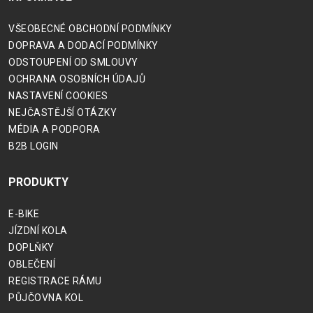
HORSKÁ
DOWNHILL
RACING
VŠEOBECNÉ OBCHODNÍ PODMÍNKY
TOUR
ENDURO
GRAVEL
DOPRAVA A DODACÍ PODMÍNKY
GRAVEL
TRAIL
ODSTOUPENÍ OD SMLOUVY
URBAN
XC
OCHRANA OSOBNÍCH ÚDAJŮ
JUNIOR
DIRT
NASTAVENÍ COOKIES
NEJČASTĚJŠÍ OTÁZKY
MÉDIA A PODPORA
B2B LOGIN
DOPLŇKY NA KOLO
PRODUKTY
BEZPEČNOSTNÍ PRVKY
BLATNÍKY
E-BIKE
BRAŠNY
JÍZDNÍ KOLA
DOPLŇKY
CYKLOPOČÍTAČE
OBLEČENÍ
DRŽÁKY NA TELEFON
REGISTRACE RÁMU
DĚTSKÉ SEDAČKY
PŮJČOVNA KOL
KOŠÍKY