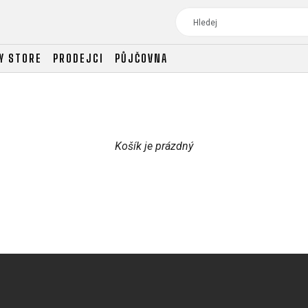
Y STORE
PRODEJCI
PŮJČOVNA
TOUR
DÁMSKÁ
Košík je prázdný
CROSS
DÁMSKÁ HORSKÁ KO
TREKKING
CROSS
TREKKING
CITY
TOUR
DÁMSKÁ