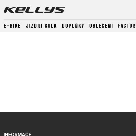
E-BIKE
JÍZDNÍ KOLA
DOPLŇKY
OBLEČENÍ
FACTOR
E-BIKE
HORSKÁ KOLA
SILNIČNÍ
HORSKÁ
DOWNHILL
RACING
TOUR
ENDURO
GRAVEL
GRAVEL
TRAIL
URBAN
XC
JUNIOR
DIRT
E-BIKE
HORSKÁ KOLA
SILNIČNÍ
INFORMACE