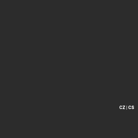
DKY
SEDLOVKY
ZAPLETENÉ KOLA
ŘETĚZY
ŘÍDÍTKA
TERMOBUNDY
TRETRY
TRIČKA
CZ | CS