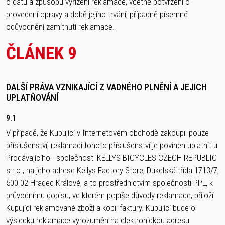
o datu a způsobu vyřízení reklamace, včetně potvrzení o
provedení opravy a době jejího trvání, případně písemné
odůvodnění zamítnutí reklamace.
ČLÁNEK 9
DALŠÍ PRÁVA VZNIKAJÍCÍ Z VADNÉHO PLNĚNÍ A JEJICH
UPLATŇOVÁNÍ
9.1
V případě, že Kupující v Internetovém obchodě zakoupil pouze
příslušenství, reklamaci tohoto příslušenství je povinen uplatnit u
Prodávajícího - společnosti KELLYS BICYCLES CZECH REPUBLIC
s.r.o., na jeho adrese Kellys Factory Store, Dukelská třída 1713/7,
500 02 Hradec Králové, a to prostřednictvím společnosti PPL, k
průvodnímu dopisu, ve kterém popíše důvody reklamace, přiloží
Kupující reklamované zboží a kopii faktury. Kupující bude o
výsledku reklamace vyrozuměn na elektronickou adresu