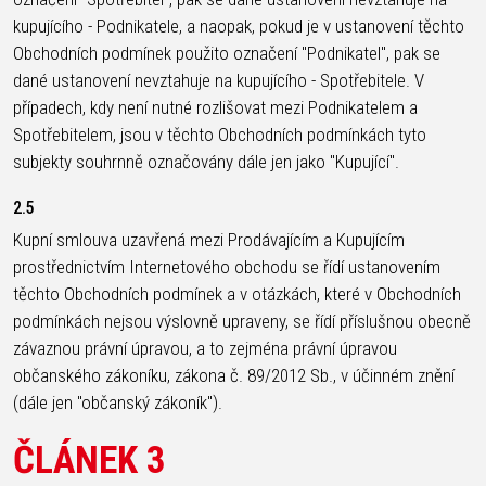
OTÁZKY
kupujícího - Podnikatele, a naopak, pokud je v ustanovení těchto
DODACÍ
Obchodních podmínek použito označení "Podnikatel", pak se
REGISTRACE
PODMÍNKY
dané ustanovení nevztahuje na kupujícího - Spotřebitele. V
RÁMU
ODSTOUPENÍ
případech, kdy není nutné rozlišovat mezi Podnikatelem a
B2B LOGIN
OD SMLOUVY
Spotřebitelem, jsou v těchto Obchodních podmínkách tyto
OCHRANA
subjekty souhrnně označovány dále jen jako "Kupující".
OSOBNÍCH
ÚDAJŮ
2.5
Kupní smlouva uzavřená mezi Prodávajícím a Kupujícím
prostřednictvím Internetového obchodu se řídí ustanovením
těchto Obchodních podmínek a v otázkách, které v Obchodních
podmínkách nejsou výslovně upraveny, se řídí příslušnou obecně
závaznou právní úpravou, a to zejména právní úpravou
občanského zákoníku, zákona č. 89/2012 Sb., v účinném znění
(dále jen "občanský zákoník").
ČLÁNEK 3