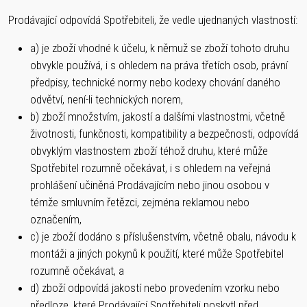
Prodávající odpovídá Spotřebiteli, že vedle ujednaných vlastností:
a) je zboží vhodné k účelu, k němuž se zboží tohoto druhu
obvykle používá, i s ohledem na práva třetích osob, právní
předpisy, technické normy nebo kodexy chování daného
odvětví, není-li technických norem,
b) zboží množstvím, jakostí a dalšími vlastnostmi, včetně
životnosti, funkčnosti, kompatibility a bezpečnosti, odpovídá
obvyklým vlastnostem zboží téhož druhu, které může
Spotřebitel rozumně očekávat, i s ohledem na veřejná
prohlášení učiněná Prodávajícím nebo jinou osobou v
témže smluvním řetězci, zejména reklamou nebo
označením,
c) je zboží dodáno s příslušenstvím, včetně obalu, návodu k
montáži a jiných pokynů k použití, které může Spotřebitel
rozumně očekávat, a
d) zboží odpovídá jakostí nebo provedením vzorku nebo
předloze, které Prodávající Spotřebiteli poskytl před