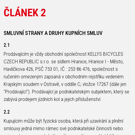
ČLÁNEK 2
DOPLŇKY NA KOLO
NÁHRADNÍ DÍLY NA KOLO
SMLUVNÍ STRANY A DRUHY KUPNÍCH SMLUV
BEZPEČNOSTNÍ
NÁSTAVCE -
BEZDUŠOVÉ
PEVNÉ OSY
2.1
PRVKY
ROHY
SYSTÉMY
PLÁŠTĚ
BLATNÍKY
OCHRANA
BRZDOVÉ
PÁSKA DO
Prodávajícím je vždy obchodní společnost KELLYS BICYCLES
BRAŠNY
KOLA
PŘÍSLUŠENSTVÍ
RÁFKU
CZECH REPUBLIC s.r.o. se sídlem Hranice, Hranice I - Město,
Havlíčkova 426, PSČ 753 01, IČ : 253 86 476, společnost s
CYKLOPOČÍTAČE
OSVĚTLENÍ
DUŠE
PŘEDSTAVCE
ručením omezeným zapsaná v obchodním rejstříku vedeném
DRŽÁKY NA
PUMPY
HÁKY MĚNIČE
RUKOJETI
Krajským soudem v Ostravě, v oddíle C, vložce 17267 (dále jen
TELEFON
STOJANY
LANKA,
RÁFKY
"Prodávající"). Prodávající je podnikatelským subjektem, který se
DĚTSKÉ
ZRCADLA NA
BOVDENY
SEDLA
zabývá prodejem jízdních kol a jejich příslušenství.
SEDAČKY
KOLO
LEPENÍ
SEDLOVKY
KOŠÍKY
ZVONKY
NÁŘADÍ
ZAPLETENÉ
2.2
KOŠÍKY NA
ZÁMKY
OLEJE A
KOLA
Kupujícím může být fyzická osoba, která při uzavírání a plnění
LÁHEV
ČISTÍCÍ
ŘETĚZY
smlouvy jedná mimo rámec své podnikatelské činnosti nebo
LÁHVE
PROSTŘEDKY
ŘÍDÍTKA