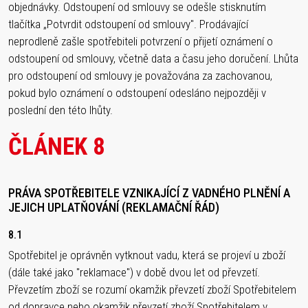
objednávky. Odstoupení od smlouvy se odešle stisknutím
tlačítka „Potvrdit odstoupení od smlouvy". Prodávající
neprodleně zašle spotřebiteli potvrzení o přijetí oznámení o
odstoupení od smlouvy, včetně data a času jeho doručení. Lhůta
pro odstoupení od smlouvy je považována za zachovanou,
pokud bylo oznámení o odstoupení odesláno nejpozději v
poslední den této lhůty.
ČLÁNEK 8
PRÁVA SPOTŘEBITELE VZNIKAJÍCÍ Z VADNÉHO PLNĚNÍ A
JEJICH UPLATŇOVÁNÍ (REKLAMAČNÍ ŘÁD)
8.1
Spotřebitel je oprávněn vytknout vadu, která se projeví u zboží
(dále také jako "reklamace") v době dvou let od převzetí.
Převzetím zboží se rozumí okamžik převzetí zboží Spotřebitelem
od dopravce nebo okamžik převzetí zboží Spotřebitelem v