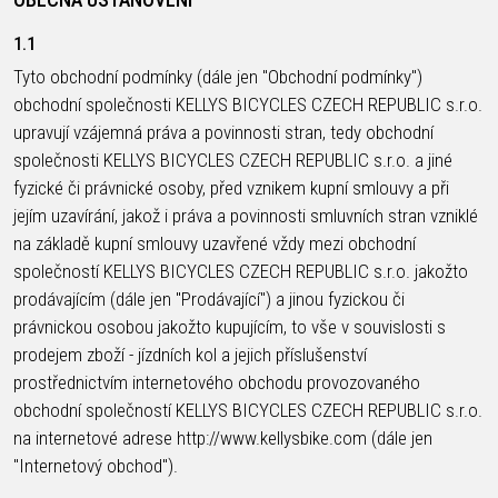
CM)
1.1
18"
Tyto obchodní podmínky (dále jen "Obchodní podmínky")
(110-
obchodní společnosti KELLYS BICYCLES CZECH REPUBLIC s.r.o.
130
upravují vzájemná práva a povinnosti stran, tedy obchodní
CM)
společnosti KELLYS BICYCLES CZECH REPUBLIC s.r.o. a jiné
16"
fyzické či právnické osoby, před vznikem kupní smlouvy a při
(105-
jejím uzavírání, jakož i práva a povinnosti smluvních stran vzniklé
120
na základě kupní smlouvy uzavřené vždy mezi obchodní
CM)
společností KELLYS BICYCLES CZECH REPUBLIC s.r.o. jakožto
ODRÁŽED
prodávajícím (dále jen "Prodávající") a jinou fyzickou či
právnickou osobou jakožto kupujícím, to vše v souvislosti s
prodejem zboží - jízdních kol a jejich příslušenství
E-
HORSKÁ
SILNIČNÍ
TOUR
DÁMSKÁ
URBAN
JUNIOR
BIKE
KOLA
KOLA
prostřednictvím internetového obchodu provozovaného
obchodní společností KELLYS BICYCLES CZECH REPUBLIC s.r.o.
RACING
CROSS
DÁMSKÁ
26"
na internetové adrese http://www.kellysbike.com (dále jen
HORSKÁ
DOWNHILL
FITNESS
GRAVEL
TREKKING
HORSKÁ
(135–
"Internetový obchod").
TOUR
ENDURO
CITY
KOLA
155
GRAVEL
TRAIL