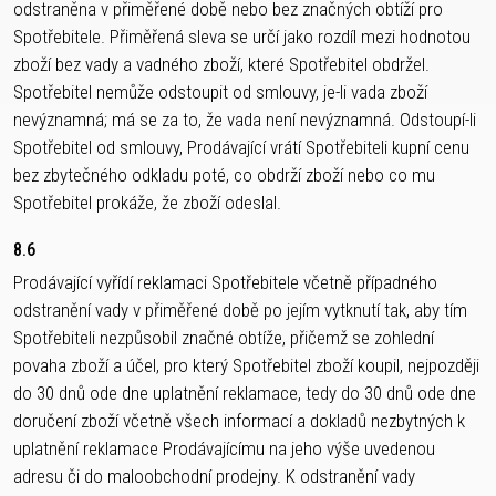
odstraněna v přiměřené době nebo bez značných obtíží pro
Spotřebitele. Přiměřená sleva se určí jako rozdíl mezi hodnotou
zboží bez vady a vadného zboží, které Spotřebitel obdržel.
Spotřebitel nemůže odstoupit od smlouvy, je-li vada zboží
nevýznamná; má se za to, že vada není nevýznamná. Odstoupí-li
Spotřebitel od smlouvy, Prodávající vrátí Spotřebiteli kupní cenu
bez zbytečného odkladu poté, co obdrží zboží nebo co mu
Spotřebitel prokáže, že zboží odeslal.
8.6
Prodávající vyřídí reklamaci Spotřebitele včetně případného
odstranění vady v přiměřené době po jejím vytknutí tak, aby tím
Spotřebiteli nezpůsobil značné obtíže, přičemž se zohlední
povaha zboží a účel, pro který Spotřebitel zboží koupil, nejpozději
do 30 dnů ode dne uplatnění reklamace, tedy do 30 dnů ode dne
doručení zboží včetně všech informací a dokladů nezbytných k
uplatnění reklamace Prodávajícímu na jeho výše uvedenou
adresu či do maloobchodní prodejny. K odstranění vady