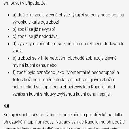
smlouvu) v případě, že:
a) došlo ke zcela zjevné chybě týkající se ceny nebo popisů
výrobku v katalogu zboží,
b) zboží se již nevyrábí,
c) zboží se již nedodává,
d) výrazným způsobem se změnila cena zboží u dodavatele
zboží,
e) u zboží se v Internetovém obchodě zobrazuje zjevně
mylná kupní cena, nebo
f) zboží bylo označeno jako "Momentálně nedostupné" a
toto zboží není možné dodat ani nahradit jiným zbožím
nebo pokud se kupní cena zboží zvýšila a Kupující před
vznikem kupní smlouvy zvýšenou kupní cenu nepřijal.
4.8
Kupující souhlasí s použitím komunikačních prostředků na dálku
při uzavírání kupní smlouvy. Náklady vzniklé Kupujícímu při použití