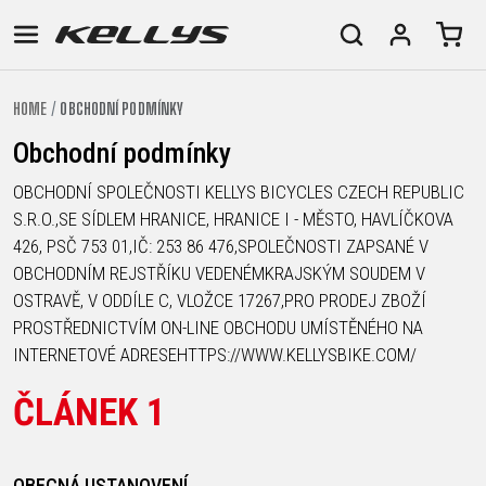
HOME
OBCHODNÍ PODMÍNKY
E-
HORSKÁ
SILNIČNÍ
TOUR
DÁMSKÁ
URBAN
JUNIOR
Obchodní podmínky
BIKE
KOLA
KOLA
OBCHODNÍ SPOLEČNOSTI KELLYS BICYCLES CZECH REPUBLIC
RACING
CROSS
DÁMSKÁ
26"
HORSKÁ
DOWNHILL
FITNESS
S.R.O.,SE SÍDLEM HRANICE, HRANICE I - MĚSTO, HAVLÍČKOVA
GRAVEL
TREKKING
HORSKÁ
(135–
TOUR
ENDURO
CITY
426, PSČ 753 01,IČ: 253 86 476,SPOLEČNOSTI ZAPSANÉ V
KOLA
155
OBCHODNÍM REJSTŘÍKU VEDENÉMKRAJSKÝM SOUDEM V
GRAVEL
TRAIL
CROSS
CM)
OSTRAVĚ, V ODDÍLE C, VLOŽCE 17267,PRO PRODEJ ZBOŽÍ
URBAN
XC
TREKKING
24"
PROSTŘEDNICTVÍM ON-LINE OBCHODU UMÍSTĚNÉHO NA
JUNIOR
DIRT
CITY
(125-
INTERNETOVÉ ADRESEHTTPS://WWW.KELLYSBIKE.COM/
145
CM)
ČLÁNEK 1
20"
(115-
135
OBECNÁ USTANOVENÍ