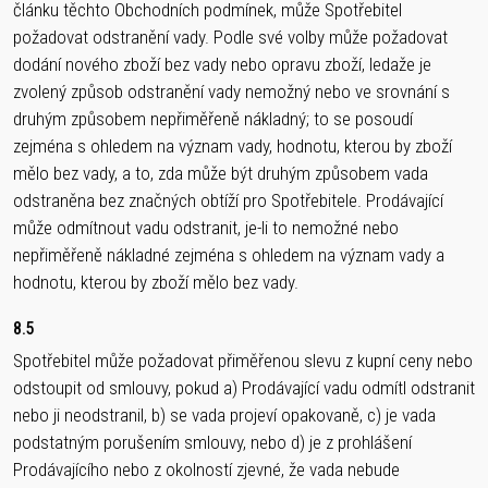
článku těchto Obchodních podmínek, může Spotřebitel
požadovat odstranění vady. Podle své volby může požadovat
dodání nového zboží bez vady nebo opravu zboží, ledaže je
zvolený způsob odstranění vady nemožný nebo ve srovnání s
druhým způsobem nepřiměřeně nákladný; to se posoudí
zejména s ohledem na význam vady, hodnotu, kterou by zboží
mělo bez vady, a to, zda může být druhým způsobem vada
odstraněna bez značných obtíží pro Spotřebitele. Prodávající
může odmítnout vadu odstranit, je-li to nemožné nebo
nepřiměřeně nákladné zejména s ohledem na význam vady a
hodnotu, kterou by zboží mělo bez vady.
8.5
Spotřebitel může požadovat přiměřenou slevu z kupní ceny nebo
odstoupit od smlouvy, pokud a) Prodávající vadu odmítl odstranit
nebo ji neodstranil, b) se vada projeví opakovaně, c) je vada
podstatným porušením smlouvy, nebo d) je z prohlášení
Prodávajícího nebo z okolností zjevné, že vada nebude