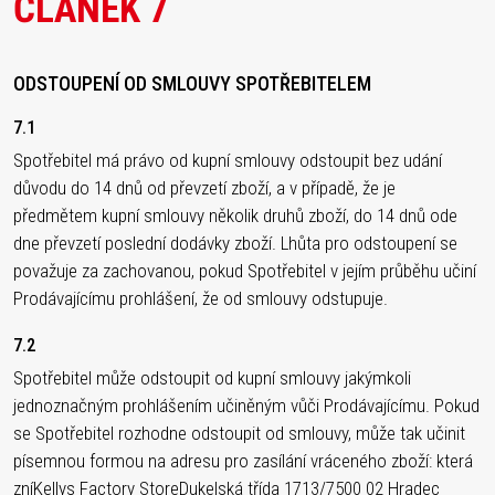
ČLÁNEK 7
ODSTOUPENÍ OD SMLOUVY SPOTŘEBITELEM
7.1
Spotřebitel má právo od kupní smlouvy odstoupit bez udání
důvodu do 14 dnů od převzetí zboží, a v případě, že je
předmětem kupní smlouvy několik druhů zboží, do 14 dnů ode
dne převzetí poslední dodávky zboží. Lhůta pro odstoupení se
považuje za zachovanou, pokud Spotřebitel v jejím průběhu učiní
Prodávajícímu prohlášení, že od smlouvy odstupuje.
7.2
Spotřebitel může odstoupit od kupní smlouvy jakýmkoli
jednoznačným prohlášením učiněným vůči Prodávajícímu. Pokud
se Spotřebitel rozhodne odstoupit od smlouvy, může tak učinit
písemnou formou na adresu pro zasílání vráceného zboží: která
zníKellys Factory StoreDukelská třída 1713/7500 02 Hradec