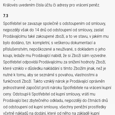
Královés uvedením čísla účtu či adresy pro vrácení peněz.
7.3
Spotřebitel se zavazuje společně s odstoupením od smlouvy,
nejpozději však do 14 dnů od odstoupení od smlouvy, zaslat
Prodávajícímu také zakoupené zboží, a to ve stavu, v jakém mu
bylo dodáno, tzn. kompletní, s veškerou dokumentací a
příslušenstvím, nepoškozené a neužívané, s dokladem o jeho
koupi, ledaže mu Prodávající nabídl, že si Zboží sám vyzvedne.
Spotřebitel odpovídá Prodávajícímu za snížení hodnoty Zboží,
které vzniklo v důsledku nakládání s tímto Zbožím jinak, než je
nutné k tomu, aby se seznámil s povahou, vlastnostmi a
funkčností Zboží. Takto vzniklý nárok je Prodávající oprávněn
jednostranně započíst proti nároku Spotřebitele na vrácení kupní
ceny. Odstoupí-li Spotřebitel od kupní smlouvy, vrátí mu
Prodávající bez zbytečného odkladu, nejpozději do čtrnácti dnů
od odstoupení od kupní smlouvy, všechny peněžní prostředky
včetně nákladů na dodání, které od něho na základě kupní