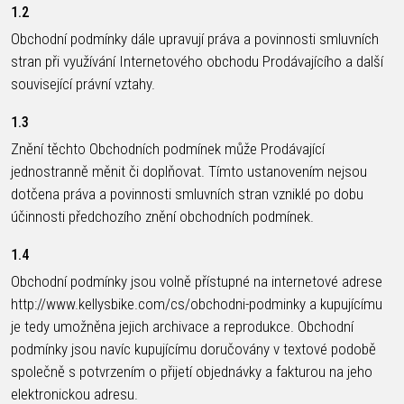
CROSS
CM)
1.2
URBAN
XC
TREKKING
24"
Obchodní podmínky dále upravují práva a povinnosti smluvních
JUNIOR
DIRT
CITY
(125-
stran při využívání Internetového obchodu Prodávajícího a další
145
související právní vztahy.
CM)
1.3
20"
(115-
Znění těchto Obchodních podmínek může Prodávající
135
jednostranně měnit či doplňovat. Tímto ustanovením nejsou
CM)
dotčena práva a povinnosti smluvních stran vzniklé po dobu
účinnosti předchozího znění obchodních podmínek.
18"
(110-
1.4
130
Obchodní podmínky jsou volně přístupné na internetové adrese
CM)
http://www.kellysbike.com/cs/obchodni-podminky a kupujícímu
16"
je tedy umožněna jejich archivace a reprodukce. Obchodní
(105-
podmínky jsou navíc kupujícímu doručovány v textové podobě
120
společně s potvrzením o přijetí objednávky a fakturou na jeho
CM)
elektronickou adresu.
ODRÁŽED