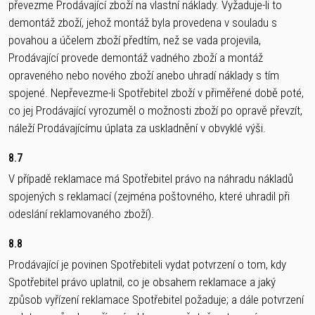
převezme Prodávající zboží na vlastní náklady. Vyžaduje-li to
demontáž zboží, jehož montáž byla provedena v souladu s
povahou a účelem zboží předtím, než se vada projevila,
Prodávající provede demontáž vadného zboží a montáž
opraveného nebo nového zboží anebo uhradí náklady s tím
spojené. Nepřevezme-li Spotřebitel zboží v přiměřené době poté,
co jej Prodávající vyrozuměl o možnosti zboží po opravě převzít,
náleží Prodávajícímu úplata za uskladnění v obvyklé výši.
8.7
V případě reklamace má Spotřebitel právo na náhradu nákladů
spojených s reklamací (zejména poštovného, které uhradil při
odeslání reklamovaného zboží).
8.8
Prodávající je povinen Spotřebiteli vydat potvrzení o tom, kdy
Spotřebitel právo uplatnil, co je obsahem reklamace a jaký
způsob vyřízení reklamace Spotřebitel požaduje; a dále potvrzení