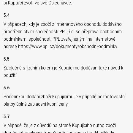
si Kupující zvolil ve své Objednávce.
5.4
V případech, kdy je zboží z Internetového obchodu dodáváno
prostřednictvím společnosti PPL, řídí se přeprava obchodními
podmínkami společnosti PPL zveřejněnými na internetové
adrese https://www.ppl.cz/dokumenty/obchodni-podminky
5.5
Společně s jízdním kolem je Kupujícímu dodáván také návod k
použití.
5.6
Podmínkou dodání zboží Kupujícímu je v případě bezhotovostní
platby úplné zaplacení kupní ceny.
5.7
V případě, že je z důvodů na straně Kupujícího nutno zboží
doručovat opakovaně, je Kupující povinen uhradit náklady