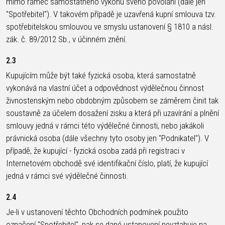
mimo rámec samostatného výkonu svého povolání (dále jen
NOSIČE
OMOTÁVKY
"Spotřebitel"). V takovém případě je uzavřená kupní smlouva tzv.
PEDÁLY
spotřebitelskou smlouvou ve smyslu ustanovení § 1810 a násl.
zák. č. 89/2012 Sb., v účinném znění.
OBLEČENÍ
2.3
Kupujícím může být také fyzická osoba, která samostatně
BATOHY
KALHOTY
PONOŽKY
TERMOBUNDY
vykonává na vlastní účet a odpovědnost výdělečnou činnost
BRÝLE
KŠILTOVKY
PŘILBY
TRETRY
živnostenským nebo obdobným způsobem se záměrem činit tak
DRESY
NÁVLEKY A
RUKAVICE
TRIČKA
soustavně za účelem dosažení zisku a která při uzavírání a plnění
CHRÁNIČE
smlouvy jedná v rámci této výdělečné činnosti, nebo jakákoli
právnická osoba (dále všechny tyto osoby jen "Podnikatel"). V
případě, že kupující - fyzická osoba zadá při registraci v
PODPORA
Internetovém obchodě své identifikační číslo, platí, že kupující
jedná v rámci své výdělečné činnosti.
KONTAKT
VŠEOBECNÉ
2.4
MÉDIA A
OBCHODNÍ
PODPORA
PODMÍNKY
Je-li v ustanovení těchto Obchodních podmínek použito
NEJČASTĚJŠÍ
DOPRAVA A
označení "Spotřebitel", pak se dané ustanovení nevztahuje na