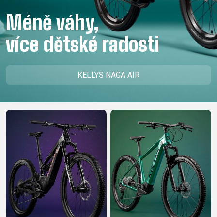
CM)
Méně váhy,
18"
(110-
více dětské radosti
130
CM)
16"
KELLYS NAGA AIR
(105-
120
CM)
ODRÁŽED
E-
HORSKÁ
SILNIČNÍ
TOUR
DÁMSKÁ
URBAN
JUNIOR
BIKE
KOLA
KOLA
RACING
CROSS
DÁMSKÁ
26"
HORSKÁ
DOWNHILL
FITNESS
GRAVEL
TREKKING
HORSKÁ
(135–
TOUR
ENDURO
CITY
KOLA
155
GRAVEL
TRAIL