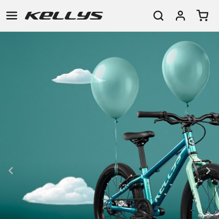
E-
HORSKÁ
SILNIČNÍ
TOUR
DÁMSKÁ
URBAN
JUNIOR
BIKE
KOLA
KOLA
RACING
CROSS
DÁMSKÁ
26"
HORSKÁ
DOWNHILL
FITNESS
GRAVEL
TREKKING
HORSKÁ
(135–
TOUR
ENDURO
CITY
KOLA
155
GRAVEL
TRAIL
CROSS
CM)
URBAN
XC
TREKKING
24"
JUNIOR
DIRT
CITY
(125-
145
CM)
20"
(115-
135