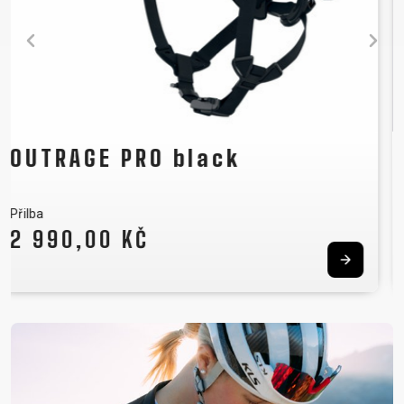
FLOW green
Pánský dres
979,00 KČ