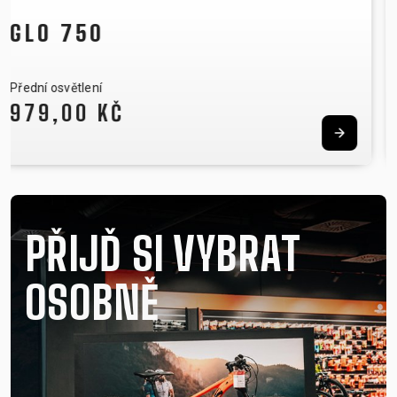
NOTUBY II
Bezdušový systém
519,00 KČ
PŘIJĎ SI VYBRAT
OSOBNĚ