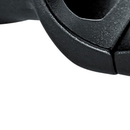
ZÁMKY
OLEJE A ČISTÍCÍ PROSTŘE
OMOTÁVKY
PEDÁLY
KALHOTY
PONOŽKY
KŠILTOVKY
PŘILBY
NÁVLEKY A CHRÁNIČE
RUKAVICE
ODNÍ PODMÍNKY
CÍ PODMÍNKY
SMLOUVY