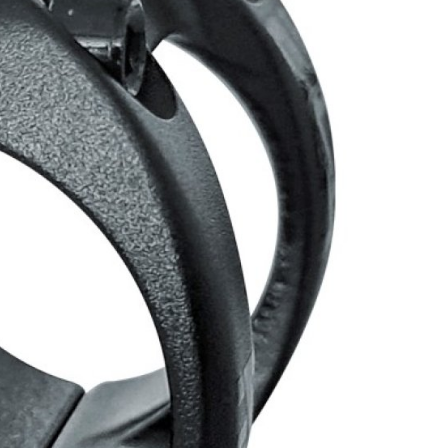
LA
FITNESS
26" (135–155 CM)
CITY
24" (125-145 CM)
20" (115-135 CM)
18" (110-130 CM)
16" (105-120 CM)
ODRÁŽEDLA
PEVNÉ OSY
Í
PLÁŠTĚ
PÁSKA DO RÁFKU
PŘEDSTAVCE
RUKOJETI
RÁFKY
SEDLA