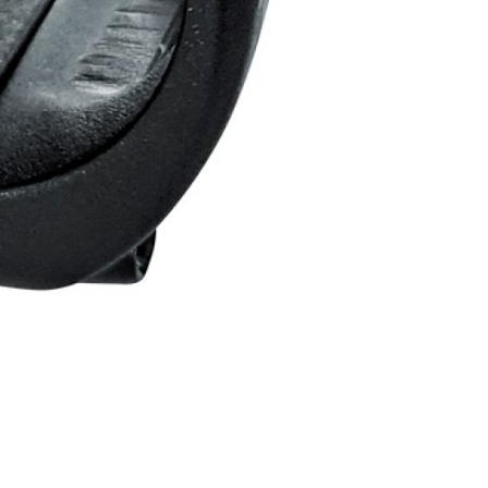
DKY
SEDLOVKY
ZAPLETENÉ KOLA
ŘETĚZY
ŘÍDÍTKA
TERMOBUNDY
TRETRY
TRIČKA