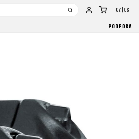
CZ | CS
PODPORA
URBAN KOLA
JUNIOR
LA
FITNESS
26" (135–155 CM)
CITY
24" (125-145 CM)
20" (115-135 CM)
18" (110-130 CM)
16" (105-120 CM)
ODRÁŽEDLA
URBAN KOLA
JUNIOR