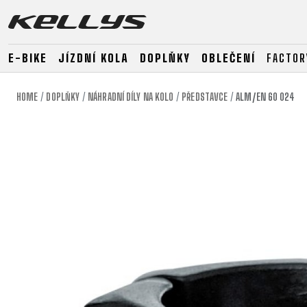
E-BIKE
JÍZDNÍ KOLA
DOPLŇKY
OBLEČENÍ
FACTOR
HOME
DOPLŇKY
NÁHRADNÍ DÍLY NA KOLO
PŘEDSTAVCE
ALM/EN 60 024
E-BIKE
HORSKÁ KOLA
SILNIČNÍ
HORSKÁ
DOWNHILL
RACING
TOUR
ENDURO
GRAVEL
GRAVEL
TRAIL
URBAN
XC
JUNIOR
DIRT
E-BIKE
HORSKÁ KOLA
SILNIČNÍ