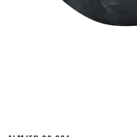
KOŠÍKY NA LÁHEV
LÁHVE
NOSIČE
OBLEČENÍ
BATOHY
BRÝLE
DRESY
PODPORA
KONTAKT
VŠEOBECNÉ OBCH
MÉDIA A PODPORA
DOPRAVA A DODA
NEJČASTĚJŠÍ OTÁZKY
ODSTOUPENÍ OD 