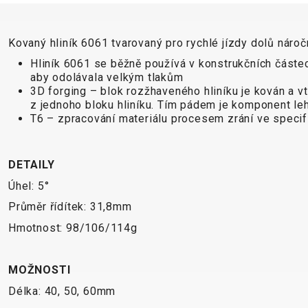
Kovaný hliník 6061 tvarovaný pro rychlé jízdy dolů nár
Hliník 6061 se běžně používá v konstrukčních částech
aby odolávala velkým tlakům
3D forging – blok rozžhaveného hliníku je kován a v
z jednoho bloku hliníku. Tím pádem je komponent leh
T6 – zpracování materiálu procesem zrání ve specif
DETAILY
Úhel: 5°
Průměr řídítek: 31,8mm
Hmotnost: 98/106/114g
MOŽNOSTI
Délka: 40, 50, 60mm