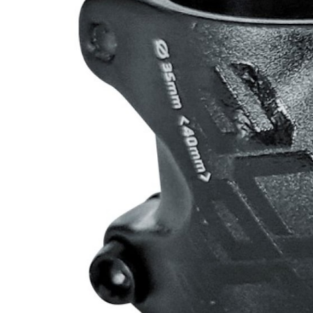
HORSKÁ
DOWNHILL
RACING
TOUR
ENDURO
GRAVEL
GRAVEL
TRAIL
URBAN
XC
JUNIOR
DIRT
DOPLŇKY NA KOLO
BEZPEČNOSTNÍ PRVKY
BLATNÍKY
BRAŠNY
CYKLOPOČÍTAČE
DRŽÁKY NA TELEFON
DĚTSKÉ SEDAČKY
KOŠÍKY