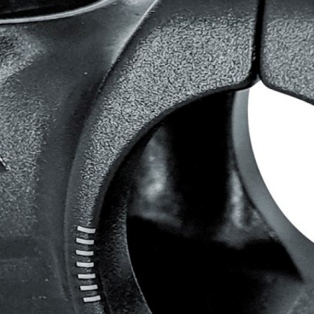
CROSS
DÁMSKÁ HORSKÁ KO
TREKKING
CROSS
TREKKING
CITY
NÁHRADNÍ DÍLY NA KOLO
NÁSTAVCE - ROHY
BEZDUŠOVÉ SYSTÉMY
OCHRANA KOLA
BRZDOVÉ PŘÍSLUŠENSTV
OSVĚTLENÍ
DUŠE
PUMPY
HÁKY MĚNIČE
STOJANY
LANKA, BOVDENY
ZRCADLA NA KOLO
LEPENÍ
ZVONKY
NÁŘADÍ