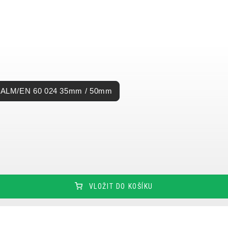
ÍCH ÚDAJŮ
 ALM/EN 60 024 35mm / 50mm
VLOŽIT DO KOŠÍKU