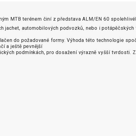
očným MTB terénem činí z představa ALM/EN 60 spolehlivého
 jachet, automobilových podvozků, nebo i potápěčských tla
tlačen do požadované formy. Výhoda této technologie spočí
čí a ještě pevnější
ických podmínkách, pro dosažení výrazně vyšší tvrdosti.