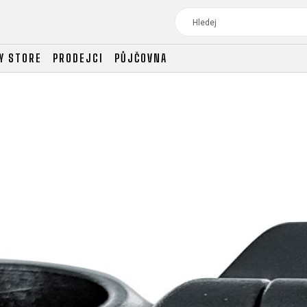
Y STORE
PRODEJCI
PŮJČOVNA
TOUR
DÁMSKÁ
CROSS
DÁMSKÁ HORSKÁ KO
TREKKING
CROSS
TREKKING
CITY
TOUR
DÁMSKÁ