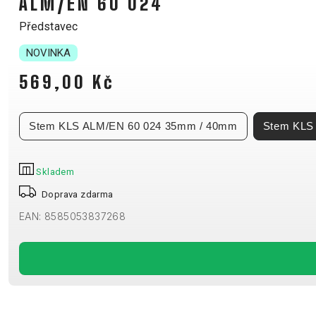
ALM/EN 60 024
REGISTRACE RÁMU
OCHRANA OSOBN
Představec
B2B LOGIN
NOVINKA
569,00 Kč
Stem KLS ALM/EN 60 024 35mm / 40mm
Stem KLS
Skladem
Doprava zdarma
EAN: 8585053837268