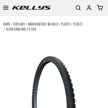
HOME
DOPLŇKY
NÁHRADNÍ DÍLY NA KOLO
PLÁŠTĚ
PLÁŠTĚ
ELEVATION 26X1,75 026
E-
HORSKÁ
SILNIČNÍ
TOUR
DÁMSKÁ
URBAN
JUNIOR
BIKE
KOLA
KOLA
RACING
CROSS
DÁMSKÁ
26"
HORSKÁ
DOWNHILL
FITNESS
GRAVEL
TREKKING
HORSKÁ
(135–
TOUR
ENDURO
CITY
KOLA
155
GRAVEL
TRAIL
CROSS
CM)
URBAN
XC
TREKKING
24"
JUNIOR
DIRT
CITY
(125-
145
CM)
20"
(115-
135