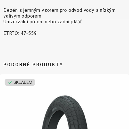
CROSS
CM)
URBAN
XC
TREKKING
24"
Dezén s jemným vzorem pro odvod vody s nízkým
JUNIOR
DIRT
valivým odporem
CITY
(125-
Univerzální přední nebo zadní plášť
145
CM)
ETRTO: 47-559
20"
(115-
135
CM)
PODOBNÉ PRODUKTY
18"
(110-
SKLADEM
130
CM)
16"
(105-
120
CM)
ODRÁŽED