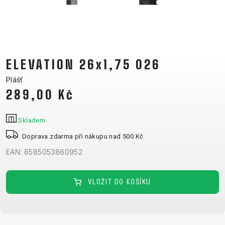
CM)
18"
(110-
130
CM)
ELEVATION 26x1,75 026
16"
Plášť
(105-
289,00 Kč
120
CM)
Skladem
ODRÁŽED
Doprava zdarma při nákupu nad 500 Kč
EAN: 8585053860952
E-
HORSKÁ
SILNIČNÍ
TOUR
DÁMSKÁ
URBAN
JUNIOR
BIKE
KOLA
KOLA
VLOŽIT DO KOŠÍKU
RACING
CROSS
DÁMSKÁ
26"
HORSKÁ
DOWNHILL
FITNESS
GRAVEL
TREKKING
HORSKÁ
(135–
TOUR
ENDURO
CITY
KOLA
155
GRAVEL
TRAIL