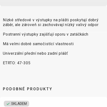
CROSS
CM)
URBAN
XC
TREKKING
24"
JUNIOR
DIRT
CITY
(125-
145
Nízké středové v výstupky na plášti poskytují dobrý
záběr, ale zároveň si zachovávají nízký valivý odpor
CM)
20"
Postranní výstupky zajišťují oporu v zatáčkách
(115-
Má velmi dobré samočistící vlastnosti
135
CM)
Univerzální přední nebo zadní plášť
18"
ETRTO: 47-305
(110-
130
CM)
16"
(105-
PODOBNÉ PRODUKTY
120
CM)
SKLADEM
ODRÁŽED