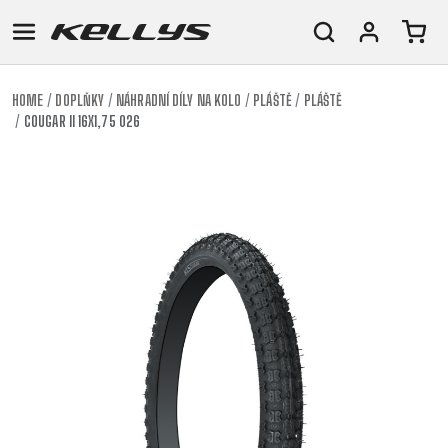
HOME
DOPLŇKY
NÁHRADNÍ DÍLY NA KOLO
PLÁŠTĚ
PLÁŠTĚ
COUGAR II 16X1,75 026
E-
HORSKÁ
SILNIČNÍ
TOUR
DÁMSKÁ
URBAN
JUNIOR
BIKE
KOLA
KOLA
RACING
CROSS
DÁMSKÁ
26"
HORSKÁ
DOWNHILL
FITNESS
GRAVEL
TREKKING
HORSKÁ
(135–
TOUR
ENDURO
CITY
KOLA
155
GRAVEL
TRAIL
CROSS
CM)
URBAN
XC
TREKKING
24"
JUNIOR
DIRT
CITY
(125-
145
CM)
20"
(115-
135