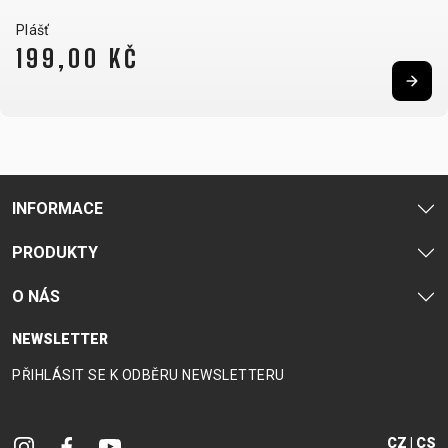
NOSIČE
OMOTÁVKY
Plášť
PEDÁLY
199,00 KČ
OBLEČENÍ
BATOHY
KALHOTY
PONOŽKY
TERMOBUNDY
BRÝLE
KŠILTOVKY
PŘILBY
TRETRY
INFORMACE
DRESY
NÁVLEKY A
RUKAVICE
TRIČKA
CHRÁNIČE
PRODUKTY
O NÁS
PODPORA
NEWSLETTER
KONTAKT
VŠEOBECNÉ
PŘIHLÁSIT SE K ODBĚRU NEWSLETTERU
MÉDIA A
OBCHODNÍ
PODPORA
PODMÍNKY
CZ | CS
NEJČASTĚJŠÍ
DOPRAVA A