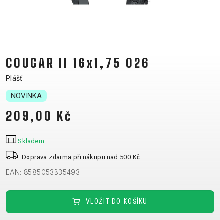
CM)
18"
(110-
130
CM)
COUGAR II 16x1,75 026
16"
Plášť
(105-
NOVINKA
120
CM)
209,00 Kč
ODRÁŽED
Skladem
E-
HORSKÁ
SILNIČNÍ
TOUR
DÁMSKÁ
URBAN
JUNIOR
Doprava zdarma při nákupu nad 500 Kč
BIKE
KOLA
KOLA
EAN: 8585053835493
RACING
CROSS
DÁMSKÁ
26"
HORSKÁ
DOWNHILL
FITNESS
GRAVEL
TREKKING
HORSKÁ
(135–
VLOŽIT DO KOŠÍKU
TOUR
ENDURO
CITY
KOLA
155
GRAVEL
TRAIL