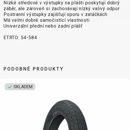
CROSS
CM)
Nízké středové v výstupky na plášti poskytují dobrý
URBAN
XC
záběr, ale zároveň si zachovávají nízký valivý odpor
TREKKING
24"
Postranní výstupky zajišťují oporu v zatáčkách
JUNIOR
DIRT
CITY
(125-
Má velmi dobré samočistící vlastnosti
145
Univerzální přední nebo zadní plášť
CM)
ETRTO: 54-584
20"
(115-
135
CM)
PODOBNÉ PRODUKTY
18"
(110-
130
SKLADEM
CM)
16"
(105-
120
CM)
ODRÁŽED