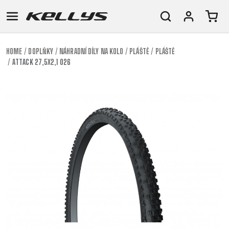
HOME
DOPLŇKY
NÁHRADNÍ DÍLY NA KOLO
PLÁŠTĚ
PLÁŠTĚ
ATTACK 27,5X2,1 026
E-
HORSKÁ
SILNIČNÍ
TOUR
DÁMSKÁ
URBAN
JUNIOR
BIKE
KOLA
KOLA
RACING
CROSS
DÁMSKÁ
26"
HORSKÁ
DOWNHILL
FITNESS
GRAVEL
TREKKING
HORSKÁ
(135–
TOUR
ENDURO
CITY
KOLA
155
GRAVEL
TRAIL
CROSS
CM)
URBAN
XC
TREKKING
24"
JUNIOR
DIRT
CITY
(125-
145
CM)
20"
(115-
135