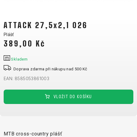
CM)
18"
(110-
ATTACK 27,5x2,1 026
130
Plášť
CM)
389,00 Kč
16"
(105-
Skladem
120
CM)
Doprava zdarma při nákupu nad 500 Kč
ODRÁŽED
EAN: 8585053861003
VLOŽIT DO KOŠÍKU
E-
HORSKÁ
SILNIČNÍ
TOUR
DÁMSKÁ
URBAN
JUNIOR
BIKE
KOLA
KOLA
RACING
CROSS
DÁMSKÁ
26"
HORSKÁ
DOWNHILL
FITNESS
GRAVEL
TREKKING
HORSKÁ
(135–
TOUR
ENDURO
CITY
KOLA
155
MTB cross-country plášť
GRAVEL
TRAIL