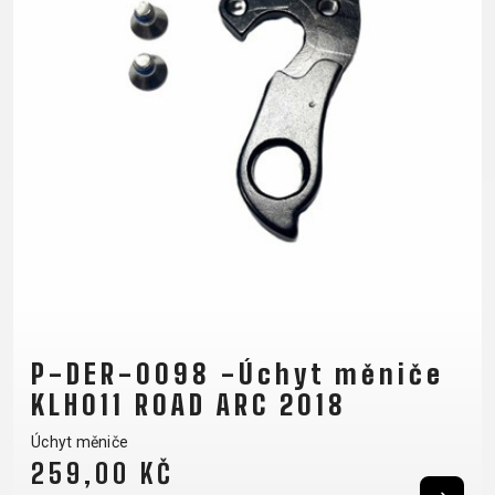
OTÁZKY
DODACÍ
REGISTRACE
PODMÍNKY
RÁMU
ODSTOUPENÍ
B2B LOGIN
OD SMLOUVY
OCHRANA
OSOBNÍCH
ÚDAJŮ
P-DER-0098 -Úchyt měniče
KLH011 ROAD ARC 2018
Úchyt měniče
259,00 KČ