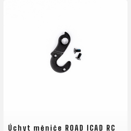
CROSS
CM)
URBAN
XC
TREKKING
24"
JUNIOR
DIRT
CITY
(125-
145
CM)
20"
(115-
135
CM)
18"
(110-
130
CM)
16"
(105-
120
CM)
Úchyt měniče ROAD ICAD RC
ODRÁŽED