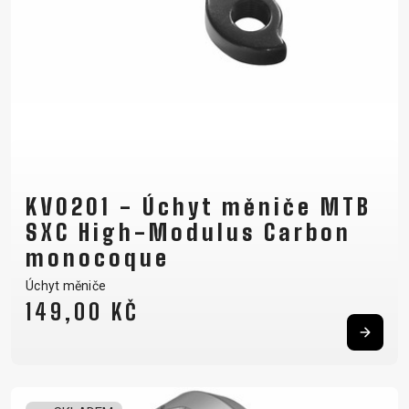
KV0201 - Úchyt měniče MTB
SXC High-Modulus Carbon
monocoque
Úchyt měniče
149,00 KČ