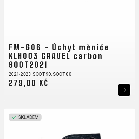
NOSIČE
OMOTÁVKY
PEDÁLY
OBLEČENÍ
FM-606 - Úchyt měniče
BATOHY
KALHOTY
PONOŽKY
TERMOBUNDY
KLH003 GRAVEL carbon
BRÝLE
KŠILTOVKY
PŘILBY
TRETRY
SOOT2021
DRESY
NÁVLEKY A
RUKAVICE
TRIČKA
2021-2023: SOOT 90, SOOT 80
CHRÁNIČE
279,00 KČ
PODPORA
KONTAKT
VŠEOBECNÉ
SKLADEM
MÉDIA A
OBCHODNÍ
PODPORA
PODMÍNKY
NEJČASTĚJŠÍ
DOPRAVA A