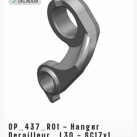
SKLADEM
OP_437_R01 - Hanger
Derailleur_ L30 - SC17x1