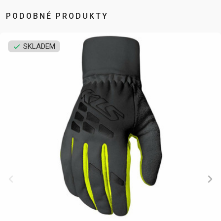
NOSIČE
OMOTÁVKY
PODOBNÉ PRODUKTY
PEDÁLY
SKLADEM
OBLEČENÍ
BATOHY
KALHOTY
PONOŽKY
TERMOBUNDY
BRÝLE
KŠILTOVKY
PŘILBY
TRETRY
DRESY
NÁVLEKY A
RUKAVICE
TRIČKA
CHRÁNIČE
PODPORA
KONTAKT
VŠEOBECNÉ
MÉDIA A
OBCHODNÍ
PODPORA
PODMÍNKY
NEJČASTĚJŠÍ
DOPRAVA A