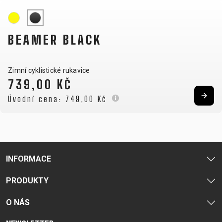
OTÁZKY
DODACÍ
REGISTRACE
PODMÍNKY
BEAMER BLACK
RÁMU
ODSTOUPENÍ
B2B LOGIN
OD SMLOUVY
OCHRANA
Zimní cyklistické rukavice
OSOBNÍCH
739,00 KČ
ÚDAJŮ
Úvodní cena:
749,00 Kč
INFORMACE
PRODUKTY
O NÁS