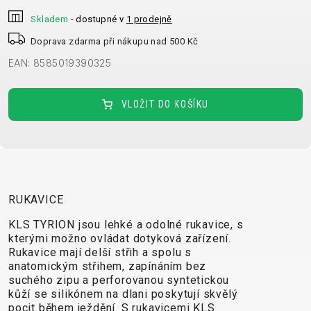
CROSS
CM)
URBAN
XC
Skladem
- dostupné v
1 prodejně
TREKKING
24"
JUNIOR
DIRT
CITY
(125-
Doprava zdarma při nákupu nad 500 Kč
145
EAN: 8585019390325
CM)
20"
VLOŽIT DO KOŠÍKU
(115-
135
CM)
18"
(110-
RUKAVICE
130
CM)
KLS TYRION jsou lehké a odolné rukavice, s
16"
kterými možno ovládat dotyková zařízení.
Rukavice mají delší střih a spolu s
(105-
anatomickým střihem, zapínáním bez
120
suchého zipu a perforovanou syntetickou
CM)
kůží se silikónem na dlani poskytují skvělý
pocit během ježdění. S rukavicemi KLS
ODRÁŽED