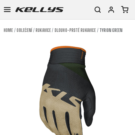
HOME
OBLEČENÍ
RUKAVICE
DLOUHO-PRSTÉ RUKAVICE
TYRION GREEN
E-
HORSKÁ
SILNIČNÍ
TOUR
DÁMSKÁ
URBAN
JUNIOR
BIKE
KOLA
KOLA
RACING
CROSS
DÁMSKÁ
26"
HORSKÁ
DOWNHILL
FITNESS
GRAVEL
TREKKING
HORSKÁ
(135–
TOUR
ENDURO
CITY
KOLA
155
GRAVEL
TRAIL
CROSS
CM)
URBAN
XC
TREKKING
24"
JUNIOR
DIRT
CITY
(125-
145
CM)
20"
(115-
135