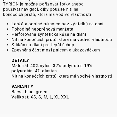
TYRION je možné pořizovat fotky anebo
používat navigaci, díky použité niti na
konečcích prstů, která má vodivé vlastnosti.
DOPLŇKY NA KOLO
NÁHRADNÍ DÍLY NA KOLO
Lehké a odolné rukavice bez výstelků na dani
Pohodlná neoprénová manžeta
BEZPEČNOSTNÍ
NÁSTAVCE -
BEZDUŠOVÉ
PEVNÉ OSY
Perforována syntetická kůže na dlani
PRVKY
ROHY
SYSTÉMY
PLÁŠTĚ
Nit na konečcích prstů, která má vodivé vlastnosti
Silikón na dlani pro lepší úchop
BLATNÍKY
OCHRANA
BRZDOVÉ
PÁSKA DO
Zpevněná část mezi palcem a ukazováčkem
BRAŠNY
KOLA
PŘÍSLUŠENSTVÍ
RÁFKU
CYKLOPOČÍTAČE
OSVĚTLENÍ
DUŠE
PŘEDSTAVCE
DETAILY
Materiál: 40% nylon, 37% polyester, 19%
DRŽÁKY NA
PUMPY
HÁKY MĚNIČE
RUKOJETI
polyuretán, 4% elastan
TELEFON
STOJANY
LANKA,
RÁFKY
Nit na konečcích prstů, která má vodivé vlastnosti
DĚTSKÉ
ZRCADLA NA
BOVDENY
SEDLA
VARIANTY
SEDAČKY
KOLO
LEPENÍ
SEDLOVKY
Barva: blue, green
KOŠÍKY
ZVONKY
NÁŘADÍ
ZAPLETENÉ
Velikost: XS, S, M, L, XL XXL
KOŠÍKY NA
ZÁMKY
OLEJE A
KOLA
LÁHEV
ČISTÍCÍ
ŘETĚZY
LÁHVE
PROSTŘEDKY
ŘÍDÍTKA