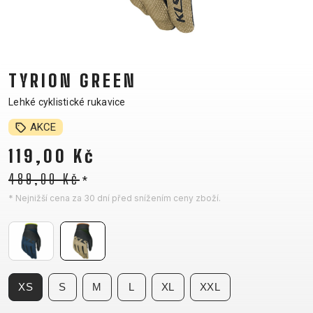
CM)
18"
(110-
130
TYRION GREEN
CM)
16"
Lehké cyklistické rukavice
(105-
AKCE
120
119,00 Kč
CM)
ODRÁŽED
489,00 Kč
*
* Nejnižší cena za 30 dní před snížením ceny zboží.
E-
HORSKÁ
SILNIČNÍ
TOUR
DÁMSKÁ
URBAN
JUNIOR
BIKE
KOLA
KOLA
RACING
CROSS
DÁMSKÁ
26"
HORSKÁ
DOWNHILL
FITNESS
GRAVEL
TREKKING
HORSKÁ
(135–
XS
S
M
L
XL
XXL
TOUR
ENDURO
CITY
KOLA
155
GRAVEL
TRAIL