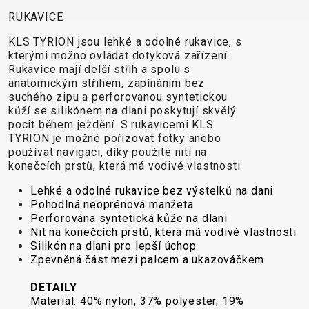
CROSS
CM)
RUKAVICE
URBAN
XC
TREKKING
24"
JUNIOR
DIRT
CITY
(125-
KLS TYRION jsou lehké a odolné rukavice, s
kterými možno ovládat dotyková zařízení.
145
Rukavice mají delší střih a spolu s
CM)
anatomickým střihem, zapínáním bez
20"
suchého zipu a perforovanou syntetickou
kůží se silikónem na dlani poskytují skvělý
(115-
pocit během ježdění. S rukavicemi KLS
135
TYRION je možné pořizovat fotky anebo
CM)
používat navigaci, díky použité niti na
18"
konečcích prstů, která má vodivé vlastnosti.
(110-
Lehké a odolné rukavice bez výstelků na dani
130
Pohodlná neoprénová manžeta
Perforována syntetická kůže na dlani
CM)
Nit na konečcích prstů, která má vodivé vlastnosti
16"
Silikón na dlani pro lepší úchop
(105-
Zpevněná část mezi palcem a ukazováčkem
120
DETAILY
CM)
Materiál: 40% nylon, 37% polyester, 19%
ODRÁŽED