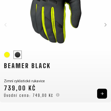
NOSIČE
OMOTÁVKY
PEDÁLY
OBLEČENÍ
BATOHY
KALHOTY
PONOŽKY
TERMOBUNDY
BRÝLE
KŠILTOVKY
PŘILBY
TRETRY
DRESY
NÁVLEKY A
RUKAVICE
TRIČKA
CHRÁNIČE
BEAMER BLACK
PODPORA
Zimní cyklistické rukavice
739,00 KČ
KONTAKT
VŠEOBECNÉ
Úvodní cena:
749,00 Kč
MÉDIA A
OBCHODNÍ
PODPORA
PODMÍNKY
NEJČASTĚJŠÍ
DOPRAVA A