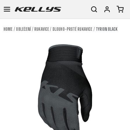
HOME
OBLEČENÍ
RUKAVICE
DLOUHO-PRSTÉ RUKAVICE
TYRION BLACK
E-
HORSKÁ
SILNIČNÍ
TOUR
DÁMSKÁ
URBAN
JUNIOR
BIKE
KOLA
KOLA
RACING
CROSS
DÁMSKÁ
26"
HORSKÁ
DOWNHILL
FITNESS
GRAVEL
TREKKING
HORSKÁ
(135–
TOUR
ENDURO
CITY
KOLA
155
GRAVEL
TRAIL
CROSS
CM)
URBAN
XC
TREKKING
24"
JUNIOR
DIRT
CITY
(125-
145
CM)
20"
(115-
135