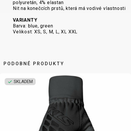
polyuretán, 4% elastan
Nit na konečcích prstů, která má vodivé vlastnosti
VARIANTY
DOPLŇKY NA KOLO
NÁHRADNÍ DÍLY NA KOLO
Barva: blue, green
Velikost: XS, S, M, L, XL XXL
BEZPEČNOSTNÍ
NÁSTAVCE -
BEZDUŠOVÉ
PEVNÉ OSY
PRVKY
ROHY
SYSTÉMY
PLÁŠTĚ
BLATNÍKY
OCHRANA
BRZDOVÉ
PÁSKA DO
BRAŠNY
KOLA
PŘÍSLUŠENSTVÍ
RÁFKU
PODOBNÉ PRODUKTY
CYKLOPOČÍTAČE
OSVĚTLENÍ
DUŠE
PŘEDSTAVCE
DRŽÁKY NA
PUMPY
HÁKY MĚNIČE
RUKOJETI
SKLADEM
TELEFON
STOJANY
LANKA,
RÁFKY
DĚTSKÉ
ZRCADLA NA
BOVDENY
SEDLA
SEDAČKY
KOLO
LEPENÍ
SEDLOVKY
KOŠÍKY
ZVONKY
NÁŘADÍ
ZAPLETENÉ
KOŠÍKY NA
ZÁMKY
OLEJE A
KOLA
LÁHEV
ČISTÍCÍ
ŘETĚZY
LÁHVE
PROSTŘEDKY
ŘÍDÍTKA