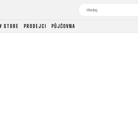
Y STORE
PRODEJCI
PŮJČOVNA
TOUR
DÁMSKÁ
CROSS
DÁMSKÁ HORSKÁ KO
TREKKING
CROSS
TREKKING
CITY
TOUR
DÁMSKÁ