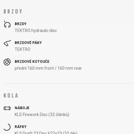
BRZDY
BRZDY
TEKTRO hydraulic disc
BRZDOVÉ PÁKY
TEKTRO
BRZDOVÉ KOTOUČE
přední 160 mm front / 160 mm rear
KOLA
NÁBOJE
KLS Firework Disc (32 článků)
RÁFKY
KLS Draft 23 Disc 622x23 (32 děr)