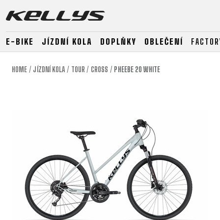
E-BIKE
JÍZDNÍ KOLA
DOPLŇKY
OBLEČENÍ
FACTOR
HOME
JÍZDNÍ KOLA
TOUR
CROSS
PHEEBE 20 WHITE
E-BIKE
HORSKÁ KOLA
SILNIČNÍ
HORSKÁ
DOWNHILL
RACING
TOUR
ENDURO
GRAVEL
GRAVEL
TRAIL
URBAN
XC
JUNIOR
DIRT
E-BIKE
HORSKÁ KOLA
SILNIČNÍ