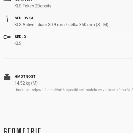
KLS Token 2Density
SEDLOVKA
KLS Active - diam 30.9 mm / délka 350 mm (S - M)
SEDLO
KLS
HMOTNOST
14.52 kg (M)
Hmotnost odpovídá nejběžnější specifikaci modelu ve velikosti rámu M. 
GEOMETRIE