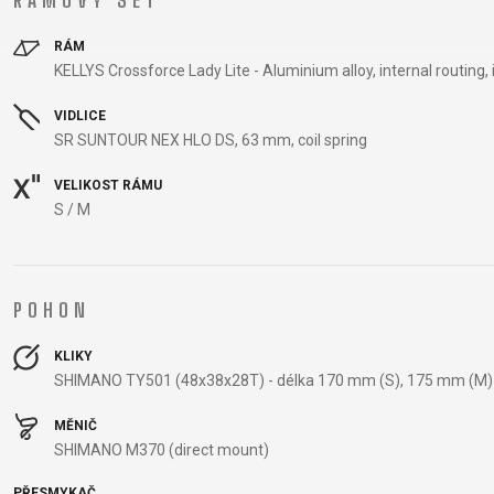
RÁMOVÝ SET
REGISTRACE RÁMU
OCHRANA OSOBN
RÁM
B2B LOGIN
KELLYS Crossforce Lady Lite - Aluminium alloy, internal routing
VIDLICE
SR SUNTOUR NEX HLO DS, 63 mm, coil spring
VELIKOST RÁMU
S / M
POHON
KLIKY
SHIMANO TY501 (48x38x28T) - délka 170 mm (S), 175 mm (M)
MĚNIČ
SHIMANO M370 (direct mount)
PŘESMYKAČ