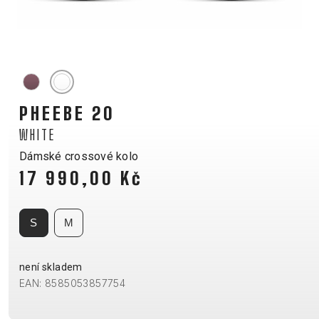
HORSKÁ
DOWNHILL
RACING
TOUR
ENDURO
GRAVEL
GRAVEL
TRAIL
URBAN
XC
JUNIOR
DIRT
PHEEBE 20
WHITE
Dámské crossové kolo
DOPLŇKY NA KOLO
17 990,00 Kč
BEZPEČNOSTNÍ PRVKY
BLATNÍKY
S
M
BRAŠNY
CYKLOPOČÍTAČE
není skladem
DRŽÁKY NA TELEFON
EAN: 8585053857754
DĚTSKÉ SEDAČKY
KOŠÍKY