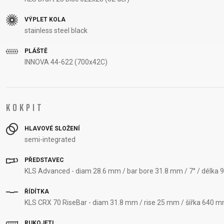
VÝPLET KOLA
stainless steel black
PLÁŠTĚ
INNOVA 44-622 (700x42C)
KOKPIT
HLAVOVÉ SLOŽENÍ
semi-integrated
PŘEDSTAVEC
KLS Advanced - diam 28.6 mm / bar bore 31.8 mm / 7° / délka 
ŘÍDÍTKA
KLS CRX 70 RiseBar - diam 31.8 mm / rise 25 mm / šířka 640 m
RUKOJETI