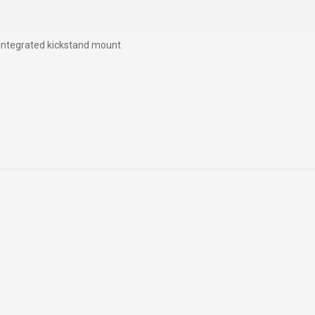
ÍCH ÚDAJŮ
, integrated kickstand mount