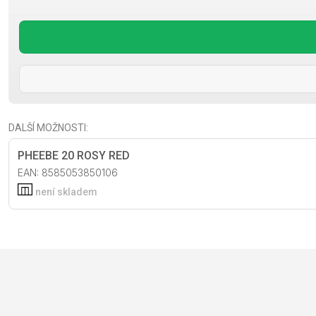
KOŠÍKY NA LÁHEV
LÁHVE
NOSIČE
OBLEČENÍ
DALŠÍ MOŽNOSTI:
BATOHY
PHEEBE 20 ROSY RED
BRÝLE
EAN: 8585053850106
DRESY
není skladem
PODPORA
KONTAKT
VŠEOBECNÉ OBCH
MÉDIA A PODPORA
DOPRAVA A DODA
NEJČASTĚJŠÍ OTÁZKY
ODSTOUPENÍ OD 