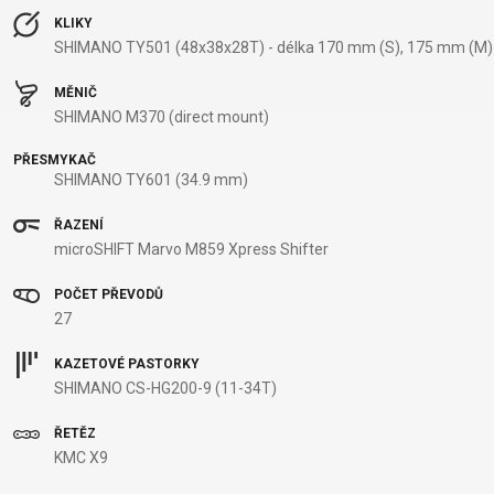
KLIKY
SHIMANO TY501 (48x38x28T) - délka 170 mm (S), 175 mm (M)
MĚNIČ
SHIMANO M370 (direct mount)
PŘESMYKAČ
SHIMANO TY601 (34.9 mm)
ŘAZENÍ
microSHIFT Marvo M859 Xpress Shifter
POČET PŘEVODŮ
27
KAZETOVÉ PASTORKY
SHIMANO CS-HG200-9 (11-34T)
ŘETĚZ
KMC X9