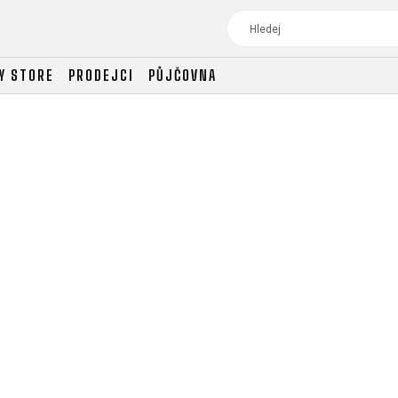
Y STORE
PRODEJCI
PŮJČOVNA
TOUR
DÁMSKÁ
CROSS
DÁMSKÁ HORSKÁ KO
TREKKING
CROSS
TREKKING
CITY
TOUR
DÁMSKÁ