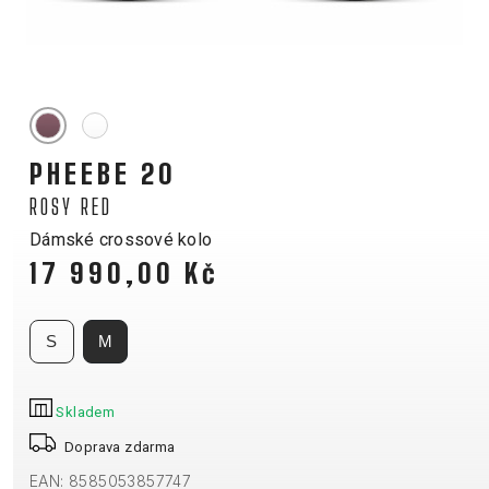
HORSKÁ
DOWNHILL
RACING
TOUR
ENDURO
GRAVEL
GRAVEL
TRAIL
URBAN
XC
JUNIOR
DIRT
PHEEBE 20
ROSY RED
Dámské crossové kolo
DOPLŇKY NA KOLO
17 990,00 Kč
BEZPEČNOSTNÍ PRVKY
BLATNÍKY
S
M
BRAŠNY
CYKLOPOČÍTAČE
Skladem
DRŽÁKY NA TELEFON
DĚTSKÉ SEDAČKY
Doprava zdarma
KOŠÍKY
EAN: 8585053857747