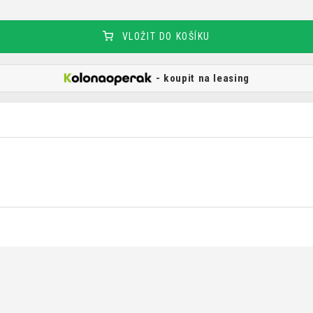
ZÁMKY
OLEJE A ČISTÍCÍ PROSTŘE
OMOTÁVKY
VLOŽIT DO KOŠÍKU
PEDÁLY
- koupit na leasing
KALHOTY
PONOŽKY
KŠILTOVKY
PŘILBY
NÁVLEKY A CHRÁNIČE
RUKAVICE
ODNÍ PODMÍNKY
CÍ PODMÍNKY
SMLOUVY