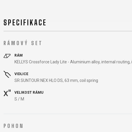
REGISTRACE RÁMU
OCHRANA OSOBN
B2B LOGIN
SPECIFIKACE
RÁMOVÝ SET
RÁM
KELLYS Crossforce Lady Lite - Aluminium alloy, internal routing
VIDLICE
SR SUNTOUR NEX HLO DS, 63 mm, coil spring
VELIKOST RÁMU
S / M
POHON