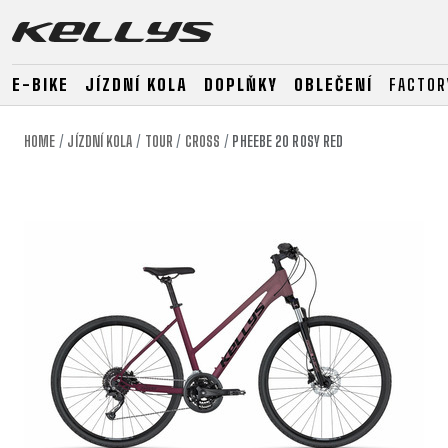
E-BIKE
JÍZDNÍ KOLA
DOPLŇKY
OBLEČENÍ
FACTOR
HOME
JÍZDNÍ KOLA
TOUR
CROSS
PHEEBE 20 ROSY RED
E-BIKE
HORSKÁ KOLA
SILNIČNÍ
HORSKÁ
DOWNHILL
RACING
TOUR
ENDURO
GRAVEL
GRAVEL
TRAIL
URBAN
XC
JUNIOR
DIRT
E-BIKE
HORSKÁ KOLA
SILNIČNÍ