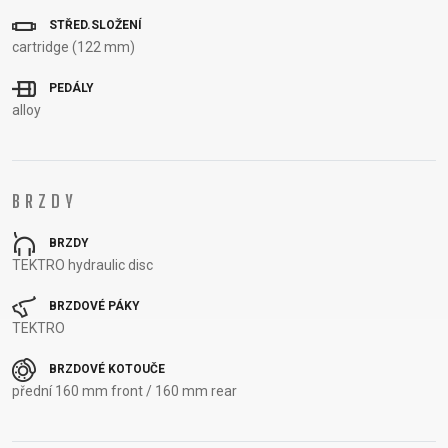
OTÁZKY
DODACÍ
STŘED.SLOŽENÍ
cartridge (122 mm)
REGISTRACE
PODMÍNKY
RÁMU
ODSTOUPENÍ
PEDÁLY
B2B LOGIN
OD SMLOUVY
alloy
OCHRANA
OSOBNÍCH
ÚDAJŮ
BRZDY
BRZDY
TEKTRO hydraulic disc
BRZDOVÉ PÁKY
TEKTRO
BRZDOVÉ KOTOUČE
přední 160 mm front / 160 mm rear