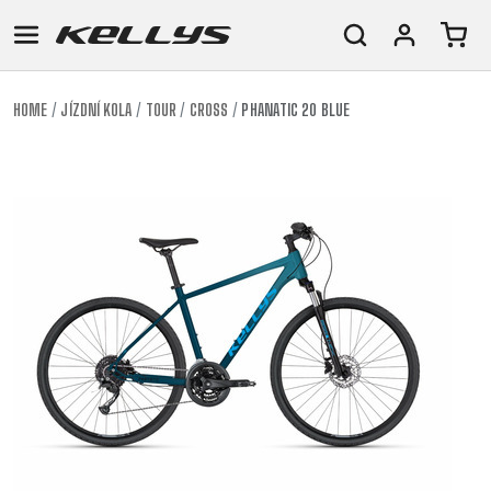
HOME
JÍZDNÍ KOLA
TOUR
CROSS
PHANATIC 20 BLUE
E-
HORSKÁ
SILNIČNÍ
TOUR
DÁMSKÁ
URBAN
JUNIOR
BIKE
KOLA
KOLA
RACING
CROSS
DÁMSKÁ
26"
HORSKÁ
DOWNHILL
FITNESS
GRAVEL
TREKKING
HORSKÁ
(135–
TOUR
ENDURO
CITY
KOLA
155
GRAVEL
TRAIL
CROSS
CM)
URBAN
XC
TREKKING
24"
JUNIOR
DIRT
CITY
(125-
145
CM)
20"
(115-
135