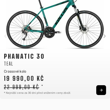
ANATIC 30
C
L
RE
ové kolo
Cr
 990,00 KČ
9
999,00 KČ
*
Úv
ižší cena za 30 dní před snížením ceny zboží.