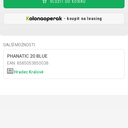
CROSS
CM)
VLOŽIT DO KOŠÍKU
URBAN
XC
TREKKING
24"
JUNIOR
DIRT
CITY
(125-
- koupit na leasing
145
CM)
20"
DALŠÍ MOŽNOSTI:
(115-
135
PHANATIC 20 BLUE
CM)
EAN: 8585053850038
18"
Hradec Králové
(110-
130
CM)
16"
(105-
120
CM)
ODRÁŽED