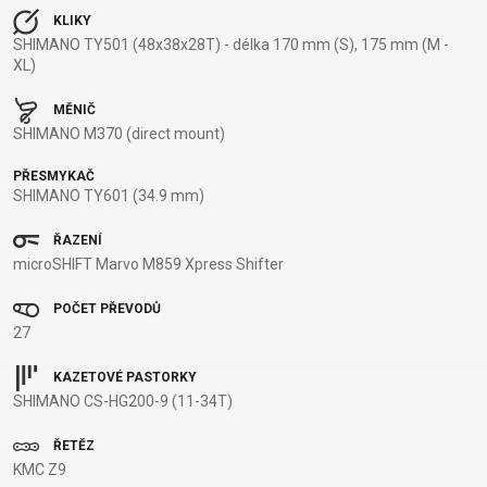
NOSIČE
OMOTÁVKY
KLIKY
PEDÁLY
SHIMANO TY501 (48x38x28T) - délka 170 mm (S), 175 mm (M -
XL)
MĚNIČ
OBLEČENÍ
SHIMANO M370 (direct mount)
PŘESMYKAČ
BATOHY
KALHOTY
PONOŽKY
TERMOBUNDY
SHIMANO TY601 (34.9 mm)
BRÝLE
KŠILTOVKY
PŘILBY
TRETRY
DRESY
NÁVLEKY A
RUKAVICE
TRIČKA
ŘAZENÍ
CHRÁNIČE
microSHIFT Marvo M859 Xpress Shifter
POČET PŘEVODŮ
27
PODPORA
KAZETOVÉ PASTORKY
KONTAKT
VŠEOBECNÉ
SHIMANO CS-HG200-9 (11-34T)
MÉDIA A
OBCHODNÍ
ŘETĚZ
PODPORA
PODMÍNKY
KMC Z9
NEJČASTĚJŠÍ
DOPRAVA A