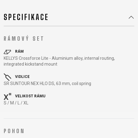
SPECIFIKACE
DOPLŇKY NA KOLO
NÁHRADNÍ DÍLY NA KOLO
RÁMOVÝ SET
BEZPEČNOSTNÍ
NÁSTAVCE -
BEZDUŠOVÉ
PEVNÉ OSY
PRVKY
ROHY
SYSTÉMY
PLÁŠTĚ
RÁM
BLATNÍKY
OCHRANA
BRZDOVÉ
PÁSKA DO
KELLYS Crossforce Lite - Aluminium alloy, internal routing,
BRAŠNY
KOLA
PŘÍSLUŠENSTVÍ
RÁFKU
integrated kickstand mount
CYKLOPOČÍTAČE
OSVĚTLENÍ
DUŠE
PŘEDSTAVCE
VIDLICE
DRŽÁKY NA
PUMPY
HÁKY MĚNIČE
RUKOJETI
SR SUNTOUR NEX HLO DS, 63 mm, coil spring
TELEFON
STOJANY
LANKA,
RÁFKY
DĚTSKÉ
ZRCADLA NA
BOVDENY
SEDLA
VELIKOST RÁMU
SEDAČKY
KOLO
LEPENÍ
SEDLOVKY
S / M / L / XL
KOŠÍKY
ZVONKY
NÁŘADÍ
ZAPLETENÉ
KOŠÍKY NA
ZÁMKY
OLEJE A
KOLA
LÁHEV
ČISTÍCÍ
ŘETĚZY
POHON
LÁHVE
PROSTŘEDKY
ŘÍDÍTKA