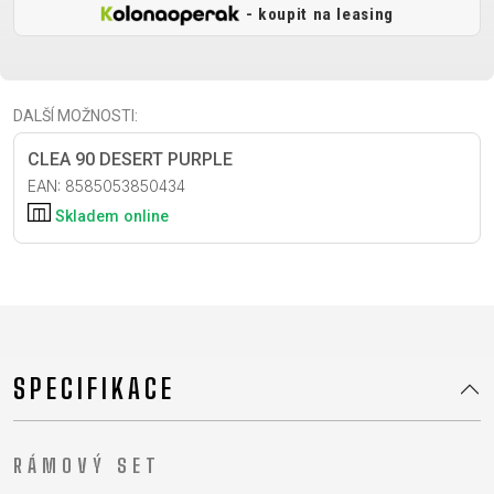
CROSS
CM)
- koupit na leasing
URBAN
XC
TREKKING
24"
JUNIOR
DIRT
CITY
(125-
145
DALŠÍ MOŽNOSTI:
CM)
20"
CLEA 90 DESERT PURPLE
(115-
EAN: 8585053850434
135
Skladem
online
CM)
18"
(110-
130
CM)
16"
SPECIFIKACE
(105-
120
RÁMOVÝ SET
CM)
ODRÁŽED