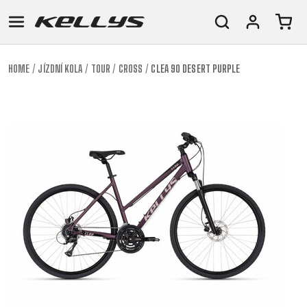
HOME
JÍZDNÍ KOLA
TOUR
CROSS
CLEA 90 DESERT PURPLE
E-
HORSKÁ
SILNIČNÍ
TOUR
DÁMSKÁ
URBAN
JUNIOR
BIKE
KOLA
KOLA
RACING
CROSS
DÁMSKÁ
26"
HORSKÁ
DOWNHILL
FITNESS
GRAVEL
TREKKING
HORSKÁ
(135–
TOUR
ENDURO
CITY
KOLA
155
GRAVEL
TRAIL
CROSS
CM)
URBAN
XC
TREKKING
24"
JUNIOR
DIRT
CITY
(125-
145
CM)
20"
(115-
135