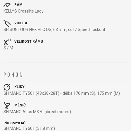
RÁM
KELLYS Crosslite Lady
DOPLŇKY NA KOLO
NÁHRADNÍ DÍLY NA KOLO
VIDLICE
SR SUNTOUR NEX HLO DS, 63 mm, coil / Speed Lockout
BEZPEČNOSTNÍ
NÁSTAVCE -
BEZDUŠOVÉ
PEVNÉ OSY
VELIKOST RÁMU
PRVKY
ROHY
SYSTÉMY
PLÁŠTĚ
S / M
BLATNÍKY
OCHRANA
BRZDOVÉ
PÁSKA DO
BRAŠNY
KOLA
PŘÍSLUŠENSTVÍ
RÁFKU
CYKLOPOČÍTAČE
OSVĚTLENÍ
DUŠE
PŘEDSTAVCE
POHON
DRŽÁKY NA
PUMPY
HÁKY MĚNIČE
RUKOJETI
TELEFON
STOJANY
LANKA,
RÁFKY
KLIKY
DĚTSKÉ
ZRCADLA NA
BOVDENY
SEDLA
SHIMANO TY501 (48x38x28T) - délka 170 mm (S), 175 mm (M)
SEDAČKY
KOLO
LEPENÍ
SEDLOVKY
KOŠÍKY
ZVONKY
NÁŘADÍ
ZAPLETENÉ
MĚNIČ
SHIMANO Altus M370 (direct mount)
KOŠÍKY NA
ZÁMKY
OLEJE A
KOLA
LÁHEV
ČISTÍCÍ
ŘETĚZY
PŘESMYKAČ
LÁHVE
PROSTŘEDKY
ŘÍDÍTKA
SHIMANO TY601 (31.8 mm)