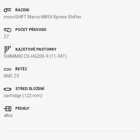
NOSIČE
OMOTÁVKY
ŘAZENÍ
PEDÁLY
microSHIFT Marvo M859 Xpress Shifter
POČET PŘEVODŮ
OBLEČENÍ
27
KAZETOVÉ PASTORKY
BATOHY
KALHOTY
PONOŽKY
TERMOBUNDY
SHIMANO CS-HG200-9 (11-34T)
BRÝLE
KŠILTOVKY
PŘILBY
TRETRY
DRESY
NÁVLEKY A
RUKAVICE
TRIČKA
ŘETĚZ
CHRÁNIČE
KMC Z9
STŘED.SLOŽENÍ
cartridge (122 mm)
PODPORA
PEDÁLY
KONTAKT
VŠEOBECNÉ
alloy
MÉDIA A
OBCHODNÍ
PODPORA
PODMÍNKY
NEJČASTĚJŠÍ
DOPRAVA A