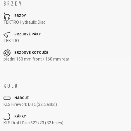
BRZDY
OTÁZKY
DODACÍ
REGISTRACE
PODMÍNKY
BRZDY
RÁMU
ODSTOUPENÍ
TEKTRO Hydraulic Disc
B2B LOGIN
OD SMLOUVY
BRZDOVÉ PÁKY
OCHRANA
TEKTRO
OSOBNÍCH
ÚDAJŮ
BRZDOVÉ KOTOUČE
přední 160 mm front / 160 mm rear
KOLA
NÁBOJE
KLS Firework Disc (32 článků)
RÁFKY
KLS Draft Disc 622x23 (32 holes)