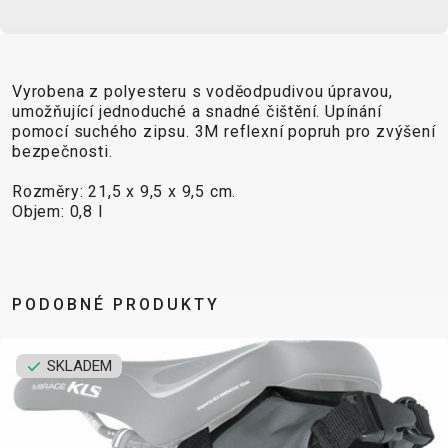
CROSS
CM)
URBAN
XC
TREKKING
24"
JUNIOR
DIRT
CITY
(125-
145
Vyrobena z polyesteru s voděodpudivou úpravou,
CM)
umožňující jednoduché a snadné čištění. Upínání
pomocí suchého zipsu. 3M reflexní popruh pro zvýšení
20"
bezpečnosti.
(115-
135
Rozměry: 21,5 x 9,5 x 9,5 cm.
Objem: 0,8 l
CM)
18"
(110-
130
PODOBNÉ PRODUKTY
CM)
16"
SKLADEM
(105-
120
CM)
ODRÁŽED