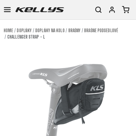
HOME
DOPLŇKY
DOPLŇKY NA KOLO
BRAŠNY
BRAŠNE PODSEDLOVÉ
CHALLENGER STRAP - L
E-
HORSKÁ
SILNIČNÍ
TOUR
DÁMSKÁ
URBAN
JUNIOR
BIKE
KOLA
KOLA
RACING
CROSS
DÁMSKÁ
26"
HORSKÁ
DOWNHILL
FITNESS
GRAVEL
TREKKING
HORSKÁ
(135–
TOUR
ENDURO
CITY
KOLA
155
GRAVEL
TRAIL
CROSS
CM)
URBAN
XC
TREKKING
24"
JUNIOR
DIRT
CITY
(125-
145
CM)
20"
(115-
135