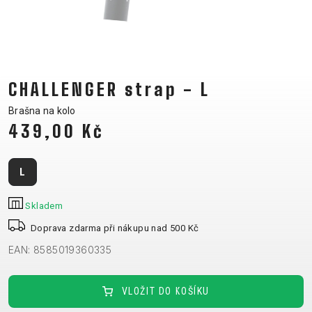
CM)
18"
(110-
130
CM)
CHALLENGER strap - L
16"
Brašna na kolo
(105-
439,00 Kč
120
CM)
L
ODRÁŽED
Skladem
E-
HORSKÁ
SILNIČNÍ
TOUR
DÁMSKÁ
URBAN
JUNIOR
Doprava zdarma při nákupu nad 500 Kč
BIKE
KOLA
KOLA
EAN: 8585019360335
RACING
CROSS
DÁMSKÁ
26"
HORSKÁ
DOWNHILL
FITNESS
GRAVEL
TREKKING
HORSKÁ
(135–
VLOŽIT DO KOŠÍKU
TOUR
ENDURO
CITY
KOLA
155
GRAVEL
TRAIL