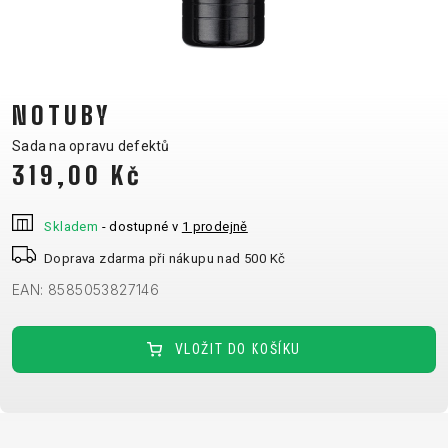
CM)
18"
(110-
130
NOTUBY
CM)
16"
Sada na opravu defektů
319,00 Kč
(105-
120
CM)
Skladem
- dostupné v
1 prodejně
ODRÁŽED
Doprava zdarma při nákupu nad 500 Kč
EAN: 8585053827146
E-
HORSKÁ
SILNIČNÍ
TOUR
DÁMSKÁ
URBAN
JUNIOR
BIKE
KOLA
KOLA
VLOŽIT DO KOŠÍKU
RACING
CROSS
DÁMSKÁ
26"
HORSKÁ
DOWNHILL
FITNESS
GRAVEL
TREKKING
HORSKÁ
(135–
TOUR
ENDURO
CITY
KOLA
155
GRAVEL
TRAIL