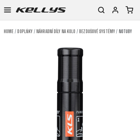
HOME
DOPLŇKY
NÁHRADNÍ DÍLY NA KOLO
BEZDUŠOVÉ SYSTÉMY
NOTUBY
E-
HORSKÁ
SILNIČNÍ
TOUR
DÁMSKÁ
URBAN
JUNIOR
BIKE
KOLA
KOLA
RACING
CROSS
DÁMSKÁ
26"
HORSKÁ
DOWNHILL
FITNESS
GRAVEL
TREKKING
HORSKÁ
(135–
TOUR
ENDURO
CITY
KOLA
155
GRAVEL
TRAIL
CROSS
CM)
URBAN
XC
TREKKING
24"
JUNIOR
DIRT
CITY
(125-
145
CM)
20"
(115-
135