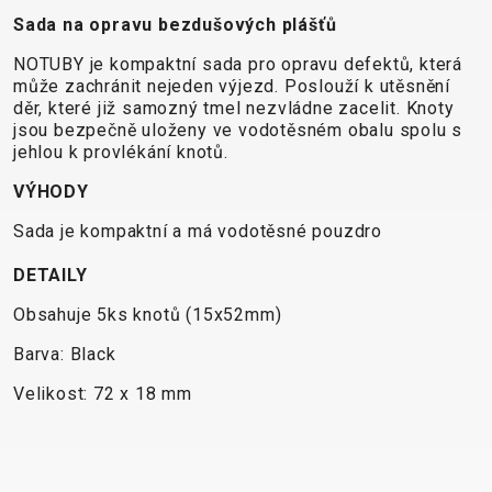
CROSS
CM)
Sada na opravu bezdušových plášťů
URBAN
XC
TREKKING
24"
JUNIOR
DIRT
CITY
(125-
NOTUBY je kompaktní sada pro opravu defektů, která
může zachránit nejeden výjezd. Poslouží k utěsnění
145
děr, které již samozný tmel nezvládne zacelit. Knoty
CM)
jsou bezpečně uloženy ve vodotěsném obalu spolu s
20"
jehlou k provlékání knotů.
(115-
VÝHODY
135
Sada je kompaktní a má vodotěsné pouzdro
CM)
18"
DETAILY
(110-
Obsahuje 5ks knotů (15x52mm)
130
CM)
Barva: Black
16"
Velikost: 72 x 18 mm
(105-
120
CM)
ODRÁŽED