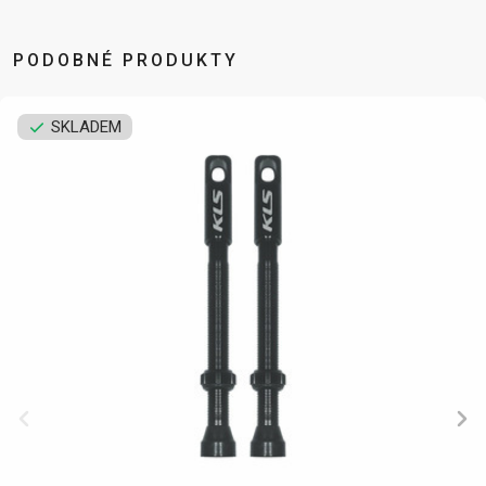
PODOBNÉ PRODUKTY
DOPLŇKY NA KOLO
NÁHRADNÍ DÍLY NA KOLO
SKLADEM
BEZPEČNOSTNÍ
NÁSTAVCE -
BEZDUŠOVÉ
PEVNÉ OSY
PRVKY
ROHY
SYSTÉMY
PLÁŠTĚ
BLATNÍKY
OCHRANA
BRZDOVÉ
PÁSKA DO
BRAŠNY
KOLA
PŘÍSLUŠENSTVÍ
RÁFKU
CYKLOPOČÍTAČE
OSVĚTLENÍ
DUŠE
PŘEDSTAVCE
DRŽÁKY NA
PUMPY
HÁKY MĚNIČE
RUKOJETI
TELEFON
STOJANY
LANKA,
RÁFKY
DĚTSKÉ
ZRCADLA NA
BOVDENY
SEDLA
SEDAČKY
KOLO
LEPENÍ
SEDLOVKY
KOŠÍKY
ZVONKY
NÁŘADÍ
ZAPLETENÉ
KOŠÍKY NA
ZÁMKY
OLEJE A
KOLA
LÁHEV
ČISTÍCÍ
ŘETĚZY
LÁHVE
PROSTŘEDKY
ŘÍDÍTKA