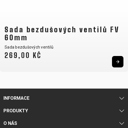
NOSIČE
OMOTÁVKY
PEDÁLY
Sada bezdušových ventilů FV
OBLEČENÍ
60mm
BATOHY
KALHOTY
PONOŽKY
TERMOBUNDY
Sada bezdušových ventilů
269,00 KČ
BRÝLE
KŠILTOVKY
PŘILBY
TRETRY
DRESY
NÁVLEKY A
RUKAVICE
TRIČKA
CHRÁNIČE
PODPORA
INFORMACE
KONTAKT
VŠEOBECNÉ
PRODUKTY
MÉDIA A
OBCHODNÍ
PODPORA
PODMÍNKY
O NÁS
NEJČASTĚJŠÍ
DOPRAVA A