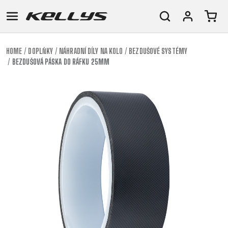
HOME
DOPLŇKY
NÁHRADNÍ DÍLY NA KOLO
BEZDUŠOVÉ SYSTÉMY
BEZDUŠOVÁ PÁSKA DO RÁFKU 25MM
E-
HORSKÁ
SILNIČNÍ
TOUR
DÁMSKÁ
URBAN
JUNIOR
BIKE
KOLA
KOLA
RACING
CROSS
DÁMSKÁ
26"
HORSKÁ
DOWNHILL
FITNESS
GRAVEL
TREKKING
HORSKÁ
(135–
TOUR
ENDURO
CITY
KOLA
155
GRAVEL
TRAIL
CROSS
CM)
URBAN
XC
TREKKING
24"
JUNIOR
DIRT
CITY
(125-
145
CM)
20"
(115-
135