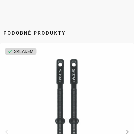
DOPLŇKY NA KOLO
NÁHRADNÍ DÍLY NA KOLO
PODOBNÉ PRODUKTY
BEZPEČNOSTNÍ
NÁSTAVCE -
BEZDUŠOVÉ
PEVNÉ OSY
PRVKY
ROHY
SYSTÉMY
PLÁŠTĚ
SKLADEM
BLATNÍKY
OCHRANA
BRZDOVÉ
PÁSKA DO
BRAŠNY
KOLA
PŘÍSLUŠENSTVÍ
RÁFKU
CYKLOPOČÍTAČE
OSVĚTLENÍ
DUŠE
PŘEDSTAVCE
DRŽÁKY NA
PUMPY
HÁKY MĚNIČE
RUKOJETI
TELEFON
STOJANY
LANKA,
RÁFKY
DĚTSKÉ
ZRCADLA NA
BOVDENY
SEDLA
SEDAČKY
KOLO
LEPENÍ
SEDLOVKY
KOŠÍKY
ZVONKY
NÁŘADÍ
ZAPLETENÉ
KOŠÍKY NA
ZÁMKY
OLEJE A
KOLA
LÁHEV
ČISTÍCÍ
ŘETĚZY
LÁHVE
PROSTŘEDKY
ŘÍDÍTKA