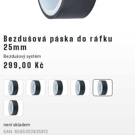
CM)
18"
(110-
130
CM)
Bezdušová páska do ráfku
16"
25mm
(105-
Bezdušový systém
120
299,00 Kč
CM)
ODRÁŽED
E-
HORSKÁ
SILNIČNÍ
TOUR
DÁMSKÁ
URBAN
JUNIOR
BIKE
KOLA
KOLA
RACING
CROSS
DÁMSKÁ
26"
HORSKÁ
DOWNHILL
FITNESS
GRAVEL
TREKKING
HORSKÁ
(135–
není skladem
TOUR
ENDURO
CITY
KOLA
155
EAN: 8585053835912
GRAVEL
TRAIL