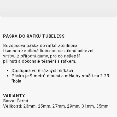
CROSS
CM)
URBAN
XC
TREKKING
24"
JUNIOR
DIRT
CITY
(125-
145
CM)
20"
PÁSKA DO RÁFKU TUBELESS
(115-
Bezdušová páska do ráfků zosilnena
135
tkaninou zesílená tkaninou se silnou adhezní
CM)
vrstvu z přírodní gumy, pro co nejlepší
přilnutí a dokonalé těsnění s ráfkem.
18"
(110-
Dostupná ve 6 různých šířkách
Páska je 9 metrů dlouhá a měla by stačit na 2 29
130
"kola
CM)
16"
VARIANTY
(105-
Barva: Černá
120
Velikosti: 23mm, 25mm, 27mm, 29mm, 31mm, 35mm
CM)
ODRÁŽED