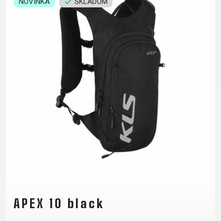
NOVINKA
SKLADOM
XC
CM)
URBAN
TREKKING
DIRT
24"
JUNIOR
CITY
(125-
145
CM)
20"
(115-
135
CM)
18"
(110-
130
CM)
16"
(105-
120
APEX 10 black
CM)
ODRÁŽAD