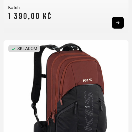
Batoh
1 390,00 KČ
DOPLNKY NA BICYKEL
NÁHRADNÉ DIELY NA
BICYKEL
BLATNÍKY
OCHRANA
BEZDUŠOVÉ
PEVNÉ OSI
BRAŠNE
BICYKLA
SKLADOM
SYSTÉMY
PLÁŠTE
CYKLOPOČÍTAČE
OSVETLENIE
BRZDOVÉ
PREDSTAVCE
DETSKÉ
PUMPY
PRÍSLUŠENSTVO
PÁSKA DO
SEDAČKY
REFLEXNÉ
DUŠE
RÁFIKA
DRŽIAKY NA
PRVKY
HÁKY MENIČA
REŤAZE
TELEFÓN
STOJANY
LANKÁ A
RIADIDLÁ
FĽAŠE
ZRKADLÁ NA
BOWDENY
RUKOVÄTE
KOŠÍKY
BICYKEL
LEPENIE
RÁFIKY
KOŠÍKY NA
ZVONČEKY
NÁRADIE
SEDLOVKY
FĽAŠU
ZÁMKY
OLEJE A
SEDLÁ
NADSTAVCE -
ČISTIČE
ZAPLETENÉ
ROHY