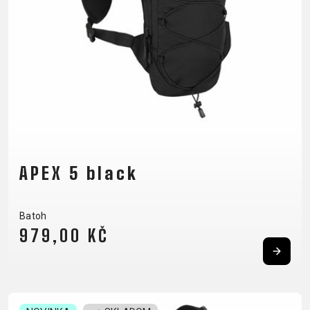
CM)
18"
(110-
130
CM)
16"
(105-
120
CM)
APEX 5 black
ODRÁŽAD
Batoh
E-
HORSKÉ
CESTNÉ
TOUR
DÁMSKE
URBAN
JUNIOR
979,00 KČ
BIKE
BICYKLE
DOWNHILL
RACING
CROSS
FITNESS
26"
HORSKÉ
DÁMSKE
ENDURO
GRAVEL
TREKKING
CITY
(135-
TOUR
XC
TRAIL
155
GRAVEL
CROSS