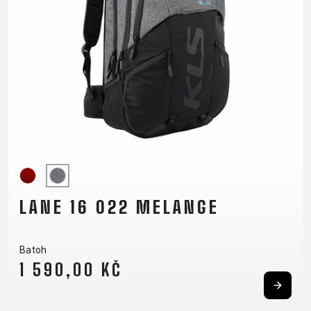
OTÁZKY
OD ZMLUVY
REGISTRÁCIA
OCHRANA
RÁMU
OSOBNÝCH
B2B LOGIN
ÚDAJOV
LANE 16 022 MELANGE
Batoh
1 590,00 KČ