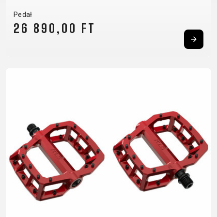
BALANCE
Pedał
BIKE
26 890,00 FT
AKCESORIA ROWEROWE
CZĘŚCI ZAMIENNE DO
ROWERÓW
BAGAŻNIKI
OCHRONA
CHWYTY
OPONY
BIDONY
ROWERU
KIEROWNICY
OWIJKA
BŁOTNIKI
OŚWIETLENIE
DĘTKI
PEDAŁY
DZWONKI
PODPÓRKI DO
HAKI
SIODŁA
ELEMENTY
ROWERU
PRZERZUTEK
SYSTEMY
ODBLASKOWE
POMPKI
HAMULCE -
BEZDĘTKOWE
FOTELIKI
ROGI
CZĘŚCI
SZTYCE
DZIECIĘCE
SAKWY
KIEROWNICE
PODSIODŁOWE
KOSZYKI
UCHWYTY
KOŁA
SZTYWNE
KOSZYKI NA
TELEFONICZNE
LINKI I
OSIE
BIDON
ZAMKNIĘCIA