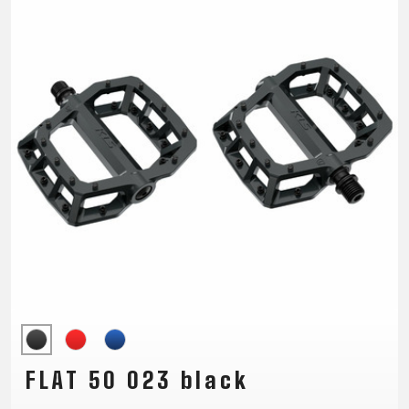
TRAIL
CROSS
155
GRAVEL
XC
TREKKING
CM)
URBAN
DIRT
CITY
24"
JUNIOR
(125-
145
CM)
20"
(115-
135
CM)
18"
(110-
130
CM)
16"
(105-
FLAT 50 023 black
120
CM)