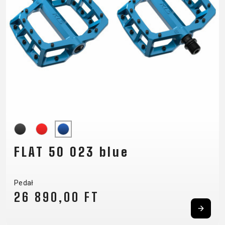
SUPPORT
KONTAKT
POLITYKA
MEDIA I
PRYWATNOŚCI
WSPARCIE
REJESTRACJA
RAMY
B2B LOGIN
FLAT 50 023 blue
Pedał
26 890,00 FT