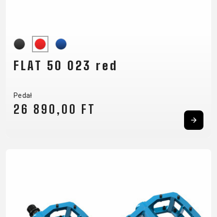
PANCERZE
TAŚMA NA
LICZNIKI
NARZĘDZIA
OBRĘCZ
LUSTERKA
OBRĘCZE
WSPORNIKI
ROWEROWE
OLEJE I
KIEROWNICY
ŚRODKI
ŁATKI
FLAT 50 023 red
CZYSZCZĄCE
ŁAŃCUCHY
Pedał
ODZIEŻ
26 890,00 FT
BUTY
KOSZULKI
OKULARY
RĘKAWICE
ROWEROWE
KOSZULKI
PLECAKI
SKARPETKI
CZAPKI Z
KOLARSKIE
RĘKAW
SPODENKI
DASZKIEM
KURTKI
NAKOLANOWY
KASKI
THERMO
I
OCHRANIACZE