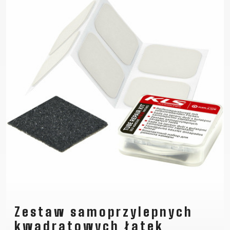
TRAIL
CROSS
155
GRAVEL
XC
TREKKING
CM)
URBAN
DIRT
CITY
24"
JUNIOR
(125-
145
CM)
20"
(115-
135
CM)
18"
(110-
130
CM)
16"
(105-
Zestaw samoprzylepnych
120
kwadratowych łatek
CM)