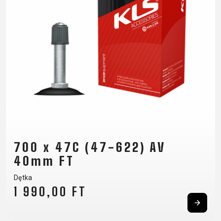
SUPPORT
KONTAKT
POLITYKA
MEDIA I
PRYWATNOŚCI
WSPARCIE
REJESTRACJA
RAMY
B2B LOGIN
700 x 47C (47-622) AV
40mm FT
Dętka
1 990,00 FT