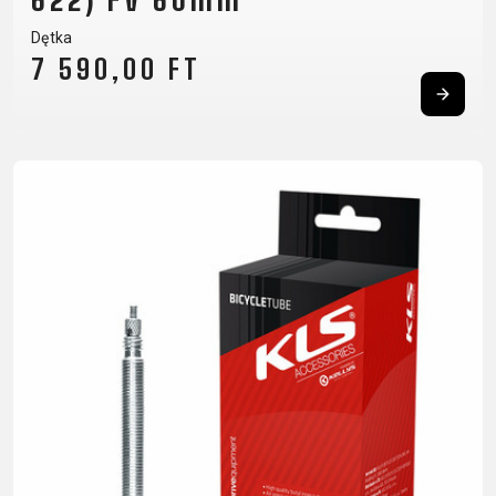
622) FV 60mm
BALANCE
Dętka
BIKE
7 590,00 FT
AKCESORIA ROWEROWE
CZĘŚCI ZAMIENNE DO
ROWERÓW
BAGAŻNIKI
OCHRONA
CHWYTY
OPONY
BIDONY
ROWERU
KIEROWNICY
OWIJKA
BŁOTNIKI
OŚWIETLENIE
DĘTKI
PEDAŁY
DZWONKI
PODPÓRKI DO
HAKI
SIODŁA
ELEMENTY
ROWERU
PRZERZUTEK
SYSTEMY
ODBLASKOWE
POMPKI
HAMULCE -
BEZDĘTKOWE
FOTELIKI
ROGI
CZĘŚCI
SZTYCE
DZIECIĘCE
SAKWY
KIEROWNICE
PODSIODŁOWE
KOSZYKI
UCHWYTY
KOŁA
SZTYWNE
KOSZYKI NA
TELEFONICZNE
LINKI I
OSIE
BIDON
ZAMKNIĘCIA