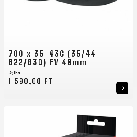
700 x 35-43C (35/44-
622/630) FV 48mm
Dętka
1 590,00 FT