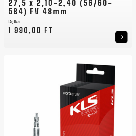
27,5 x 2,10-2,40 (56/60-
584) FV 48mm
Dętka
1 990,00 FT