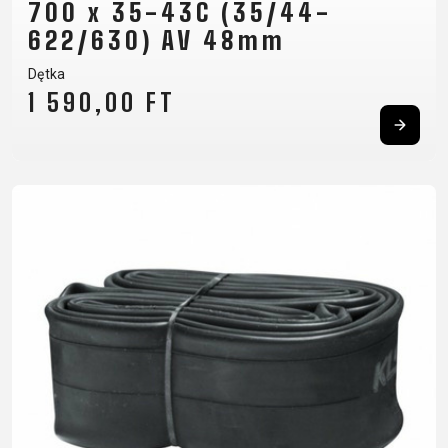
700 x 35-43C (35/44-
622/630) AV 48mm
Dętka
1 590,00 FT