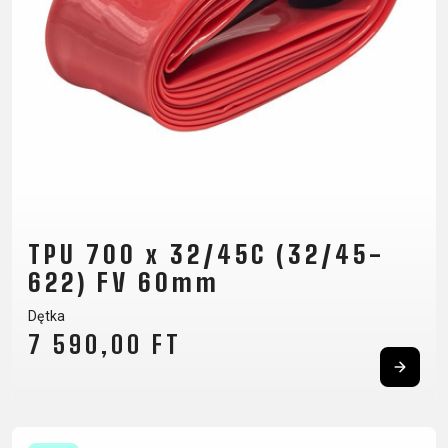
CM)
18"
(110-
130
CM)
16"
(105-
120
CM)
TPU 700 x 32/45C (32/45-
BALANCE
BIKE
622) FV 60mm
Dętka
7 590,00 FT
E-
GÓRSKIE
SZOSOWE
TOUR
DAMSKIE
URBAN
JUNIOR
BIKE
DOWNHILL
RACING
CROSS
DAMSKIE
FITNESS
26"
GÓRSKIE
ENDURO
GRAVEL
TREKKING
XC
CITY
(135–
TOUR