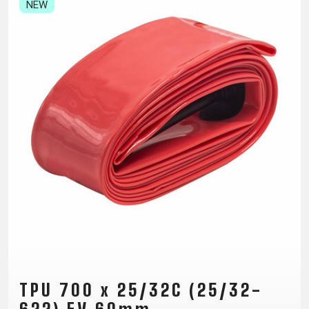
TRAIL
CROSS
155
NEW
GRAVEL
XC
TREKKING
CM)
URBAN
DIRT
CITY
24"
JUNIOR
(125-
145
CM)
20"
(115-
135
CM)
18"
(110-
130
CM)
16"
(105-
TPU 700 x 25/32C (25/32-
120
CM)