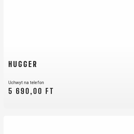
HUGGER
Uchwyt na telefon
5 690,00 FT