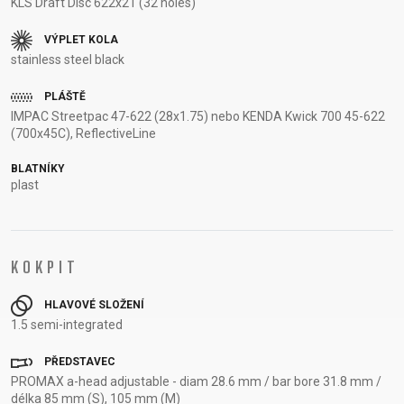
KLS Draft Disc 622x21 (32 holes)
VÝPLET KOLA
stainless steel black
PLÁŠTĚ
IMPAC Streetpac 47-622 (28x1.75) nebo KENDA Kwick 700 45-622
(700x45C), ReflectiveLine
BLATNÍKY
plast
KOKPIT
HLAVOVÉ SLOŽENÍ
1.5 semi-integrated
PŘEDSTAVEC
PROMAX a-head adjustable - diam 28.6 mm / bar bore 31.8 mm /
délka 85 mm (S), 105 mm (M)