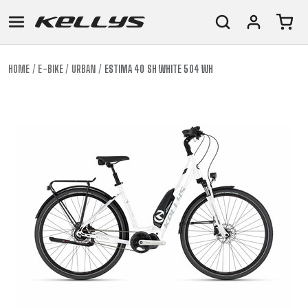
HOME
E-BIKE
URBAN
ESTIMA 40 SH WHITE 504 WH
E-
HORSKÁ
SILNIČNÍ
TOUR
DÁMSKÁ
URBAN
JUNIOR
BIKE
KOLA
KOLA
RACING
CROSS
DÁMSKÁ
26"
HORSKÁ
DOWNHILL
FITNESS
GRAVEL
TREKKING
HORSKÁ
(135–
TOUR
ENDURO
CITY
KOLA
155
GRAVEL
TRAIL
CROSS
CM)
URBAN
XC
TREKKING
24"
JUNIOR
DIRT
CITY
(125-
145
CM)
20"
(115-
135