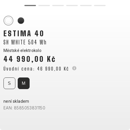
CM)
18"
(110-
130
ESTIMA 40
CM)
SH WHITE 504 Wh
16"
(105-
Městské elektrokolo
44 990,00 Kč
120
CM)
Úvodní cena:
46 990,00 Kč
ODRÁŽED
S
M
E-
HORSKÁ
SILNIČNÍ
TOUR
DÁMSKÁ
URBAN
JUNIOR
BIKE
KOLA
KOLA
není skladem
EAN: 8585053831150
RACING
CROSS
DÁMSKÁ
26"
HORSKÁ
DOWNHILL
FITNESS
GRAVEL
TREKKING
HORSKÁ
(135–
TOUR
ENDURO
CITY
KOLA
155
GRAVEL
TRAIL