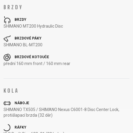
BRZDY
OTÁZKY
DODACÍ
REGISTRACE
PODMÍNKY
BRZDY
RÁMU
ODSTOUPENÍ
SHIMANO MT200 Hydraulic Disc
B2B LOGIN
OD SMLOUVY
OCHRANA
BRZDOVÉ PÁKY
SHIMANO BL-MT200
OSOBNÍCH
ÚDAJŮ
BRZDOVÉ KOTOUČE
přední 160 mm front / 160 mm rear
KOLA
NÁBOJE
SHIMANO TX505 / SHIMANO Nexus C6001-8 Disc Center Lock,
protišlapací brzda (32 děr)
RÁFKY