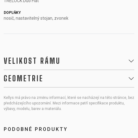
TRELOCK Duo Flat
DOPLŇKY
nosič, nastavitelný stojan, zvonek
VELIKOST RÁMU
GEOMETRIE
Kellys má právo na změnu informací, které se nacházejí na této stránce, bez
předcházejícího upozornění. Mezi informace patří specifikace produktu,
výbavy, modelu, barev a materiálu.
PODOBNÉ PRODUKTY