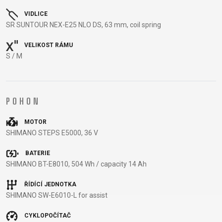
VIDLICE
SR SUNTOUR NEX-E25 NLO DS, 63 mm, coil spring
DOPLŇKY NA KOLO
NÁHRADNÍ DÍLY NA KOLO
VELIKOST RÁMU
S / M
BEZPEČNOSTNÍ
NÁSTAVCE -
BEZDUŠOVÉ
PEVNÉ OSY
PRVKY
ROHY
SYSTÉMY
PLÁŠTĚ
BLATNÍKY
OCHRANA
BRZDOVÉ
PÁSKA DO
POHON
BRAŠNY
KOLA
PŘÍSLUŠENSTVÍ
RÁFKU
CYKLOPOČÍTAČE
OSVĚTLENÍ
DUŠE
PŘEDSTAVCE
MOTOR
DRŽÁKY NA
PUMPY
HÁKY MĚNIČE
RUKOJETI
SHIMANO STEPS E5000, 36 V
TELEFON
STOJANY
LANKA,
RÁFKY
DĚTSKÉ
ZRCADLA NA
BOVDENY
SEDLA
BATERIE
SHIMANO BT-E8010, 504 Wh / capacity 14 Ah
SEDAČKY
KOLO
LEPENÍ
SEDLOVKY
KOŠÍKY
ZVONKY
NÁŘADÍ
ZAPLETENÉ
ŘÍDÍCÍ JEDNOTKA
KOŠÍKY NA
ZÁMKY
OLEJE A
KOLA
SHIMANO SW-E6010-L for assist
LÁHEV
ČISTÍCÍ
ŘETĚZY
LÁHVE
PROSTŘEDKY
ŘÍDÍTKA
CYKLOPOČÍTAČ