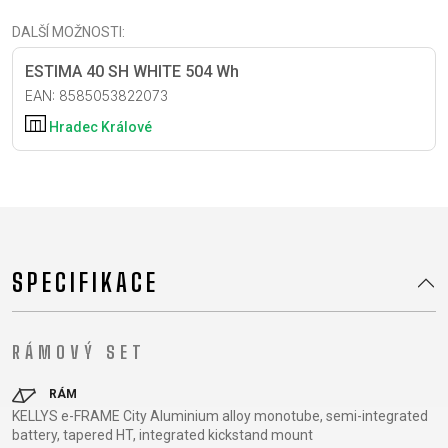
CROSS
CM)
URBAN
XC
TREKKING
24"
DALŠÍ MOŽNOSTI:
JUNIOR
DIRT
CITY
(125-
ESTIMA 40 SH WHITE 504 Wh
145
EAN: 8585053822073
CM)
Hradec Králové
20"
(115-
135
CM)
18"
(110-
SPECIFIKACE
130
CM)
16"
RÁMOVÝ SET
(105-
120
RÁM
KELLYS e-FRAME City Aluminium alloy monotube, semi-integrated
CM)
battery, tapered HT, integrated kickstand mount
ODRÁŽED