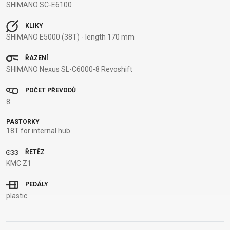
SHIMANO SC-E6100
NOSIČE
OMOTÁVKY
PEDÁLY
KLIKY
SHIMANO E5000 (38T) - length 170 mm
OBLEČENÍ
ŘAZENÍ
SHIMANO Nexus SL-C6000-8 Revoshift
BATOHY
KALHOTY
PONOŽKY
TERMOBUNDY
POČET PŘEVODŮ
BRÝLE
KŠILTOVKY
PŘILBY
TRETRY
8
DRESY
NÁVLEKY A
RUKAVICE
TRIČKA
PASTORKY
CHRÁNIČE
18T for internal hub
ŘETĚZ
PODPORA
KMC Z1
PEDÁLY
KONTAKT
VŠEOBECNÉ
plastic
MÉDIA A
OBCHODNÍ
PODPORA
PODMÍNKY
NEJČASTĚJŠÍ
DOPRAVA A