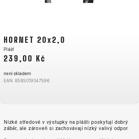
CM)
18"
(110-
130
CM)
HORNET 20x2,0
16"
Plášť
(105-
239,00 Kč
120
CM)
není skladem
ODRÁŽED
EAN: 8585019347596
E-
HORSKÁ
SILNIČNÍ
TOUR
DÁMSKÁ
URBAN
JUNIOR
BIKE
KOLA
KOLA
RACING
CROSS
DÁMSKÁ
26"
Nízké středové v výstupky na plášti poskytují dobrý
HORSKÁ
DOWNHILL
FITNESS
GRAVEL
TREKKING
HORSKÁ
(135–
záběr, ale zároveň si zachovávají nízký valivý odpor
TOUR
ENDURO
CITY
KOLA
155
GRAVEL
TRAIL