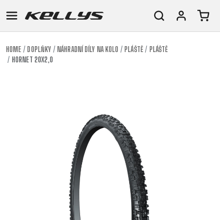
HOME
DOPLŇKY
NÁHRADNÍ DÍLY NA KOLO
PLÁŠTĚ
PLÁŠTĚ
HORNET 20X2,0
E-
HORSKÁ
SILNIČNÍ
TOUR
DÁMSKÁ
URBAN
JUNIOR
BIKE
KOLA
KOLA
RACING
CROSS
DÁMSKÁ
26"
HORSKÁ
DOWNHILL
FITNESS
GRAVEL
TREKKING
HORSKÁ
(135–
TOUR
ENDURO
CITY
KOLA
155
GRAVEL
TRAIL
CROSS
CM)
URBAN
XC
TREKKING
24"
JUNIOR
DIRT
CITY
(125-
145
CM)
20"
(115-
135