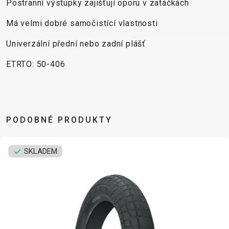
CROSS
CM)
Postranní výstupky zajišťují oporu v zatáčkách
URBAN
XC
TREKKING
24"
Má velmi dobré samočistící vlastnosti
JUNIOR
DIRT
CITY
(125-
145
Univerzální přední nebo zadní plášť
CM)
ETRTO: 50-406
20"
(115-
135
CM)
PODOBNÉ PRODUKTY
18"
(110-
130
SKLADEM
CM)
16"
(105-
120
CM)
ODRÁŽED