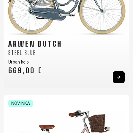
NOSIČE
OMOTÁVKY
PEDÁLY
OBLEČENÍ
ARWEN DUTCH
BATOHY
KALHOTY
PONOŽKY
TERMOBUNDY
STEEL BLUE
BRÝLE
KŠILTOVKY
PŘILBY
TRETRY
Urban kolo
DRESY
NÁVLEKY A
RUKAVICE
TRIČKA
669,00 €
CHRÁNIČE
PODPORA
NOVINKA
KONTAKT
OCHRANA
MÉDIA A
OSOBNÍCH
PODPORA
ÚDAJŮ
REGISTRACE