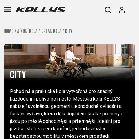
HOME
JÍZDNÍ KOLA
URBAN KOLA
CITY
E-
HORSKÁ
SILNIČNÍ
TOUR
DÁMSKÁ
URBAN
JUNIOR
BIKE
KOLA
KOLA
RACING
CROSS
DÁMSKÁ
26"
HORSKÁ
DOWNHILL
FITNESS
GRAVEL
TREKKING
HORSKÁ
(135–
TOUR
ENDURO
CITY
KOLA
155
CITY
GRAVEL
TRAIL
CROSS
CM)
URBAN
XC
TREKKING
24"
Pohodlná a praktická kola vytvořená pro snadný
JUNIOR
DIRT
CITY
(125-
každodenní pohyb po městě. Městská kola KELLYS
145
nabízejí uvolněnou geometrii, jednoduché ovládání a
CM)
funkční výbavu, která dělá dojíždění, krátké přesuny i
20"
jízdu po městě pohodlnější a příjemnější. Ideální pro
(115-
jezdce, kteří si cení komfort, jednoduchost a
bezstarostnou mobilitu v městském prostředí.
135