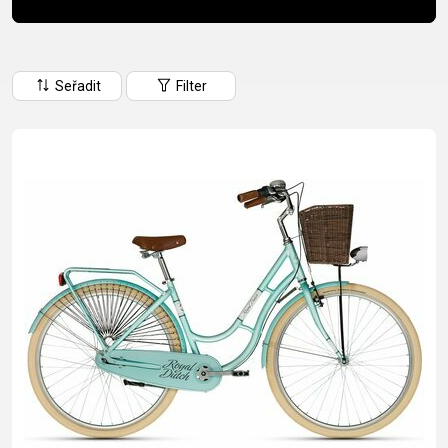
CM)
18"
(110-
Seřadit
Filter
130
CM)
16"
(105-
120
CM)
ODRÁŽED
E-
HORSKÁ
SILNIČNÍ
TOUR
DÁMSKÁ
URBAN
JUNIOR
BIKE
KOLA
KOLA
RACING
CROSS
DÁMSKÁ
26"
HORSKÁ
DOWNHILL
FITNESS
GRAVEL
TREKKING
HORSKÁ
(135–
TOUR
ENDURO
CITY
KOLA
155
GRAVEL
TRAIL