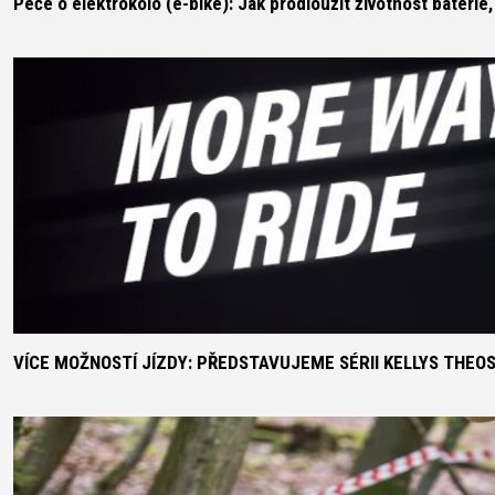
Péče o elektrokolo (e-bike): Jak prodloužit životnost bateri
HORSKÁ
DOWNHILL
RACING
TOUR
ENDURO
GRAVEL
GRAVEL
TRAIL
URBAN
XC
JUNIOR
DIRT
DOPLŇKY NA KOLO
BEZPEČNOSTNÍ PRVKY
BLATNÍKY
VÍCE MOŽNOSTÍ JÍZDY: PŘEDSTAVUJEME SÉRII KELLYS THEO
BRAŠNY
CYKLOPOČÍTAČE
DRŽÁKY NA TELEFON
DĚTSKÉ SEDAČKY
KOŠÍKY