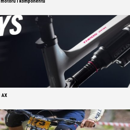
e, motoru i komponentů
CROSS
DÁMSKÁ HORSKÁ KO
TREKKING
CROSS
TREKKING
CITY
NÁHRADNÍ DÍLY NA KOLO
NÁSTAVCE - ROHY
BEZDUŠOVÉ SYSTÉMY
OCHRANA KOLA
BRZDOVÉ PŘÍSLUŠENSTV
S AX
OSVĚTLENÍ
DUŠE
PUMPY
HÁKY MĚNIČE
STOJANY
LANKA, BOVDENY
ZRCADLA NA KOLO
LEPENÍ
ZVONKY
NÁŘADÍ