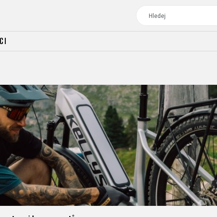
CI
TOUR
DÁMSKÁ
CROSS
DÁMSKÁ HORSKÁ KO
TREKKING
CROSS
TREKKING
CITY
TOUR
DÁMSKÁ