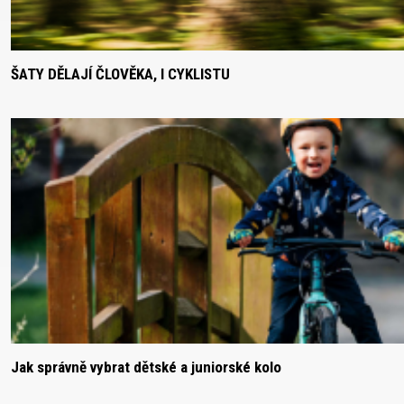
B2B LOGIN
ŠATY DĚLAJÍ ČLOVĚKA, I CYKLISTU
Jak správně vybrat dětské a juniorské kolo