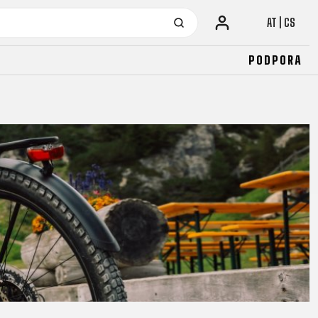
AT | CS
PODPORA
URBAN KOLA
JUNIOR
LA
FITNESS
26" (135–155 CM)
CITY
24" (125-145 CM)
20" (115-135 CM)
18" (110-130 CM)
16" (105-120 CM)
ODRÁŽEDLA
URBAN KOLA
JUNIOR