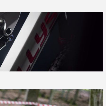
LA
FITNESS
26" (135–155 CM)
CITY
24" (125-145 CM)
20" (115-135 CM)
18" (110-130 CM)
16" (105-120 CM)
ODRÁŽEDLA
PEVNÉ OSY
Í
PLÁŠTĚ
PÁSKA DO RÁFKU
PŘEDSTAVCE
RUKOJETI
RÁFKY
SEDLA