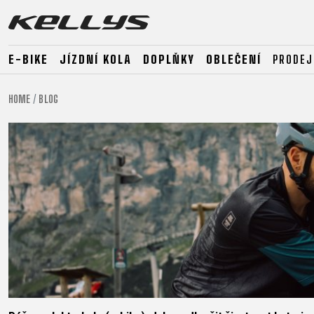
E-BIKE
JÍZDNÍ KOLA
DOPLŇKY
OBLEČENÍ
PRODEJ
HOME
BLOG
E-BIKE
HORSKÁ KOLA
SILNIČNÍ
HORSKÁ
DOWNHILL
RACING
TOUR
ENDURO
GRAVEL
GRAVEL
TRAIL
URBAN
XC
JUNIOR
DIRT
E-BIKE
HORSKÁ KOLA
SILNIČNÍ