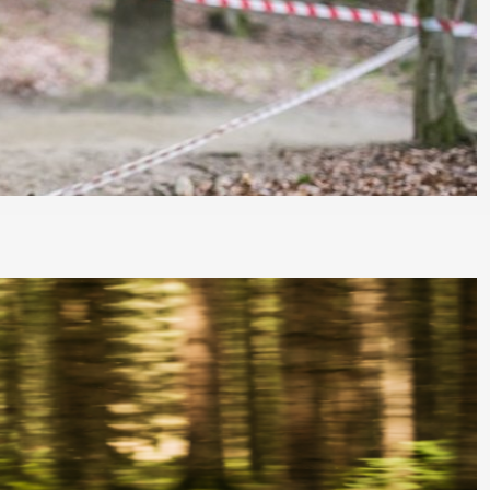
DKY
SEDLOVKY
ZAPLETENÉ KOLA
ŘETĚZY
ŘÍDÍTKA
TERMOBUNDY
TRETRY
TRIČKA