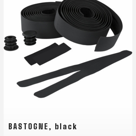
CROSS
CM)
URBAN
XC
TREKKING
24"
JUNIOR
DIRT
CITY
(125-
145
CM)
20"
(115-
135
CM)
18"
(110-
130
CM)
16"
(105-
120
BASTOGNE, black
CM)
ODRÁŽED