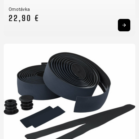
Omotávka
22,90 €
DOPLŇKY NA KOLO
NÁHRADNÍ DÍLY NA KOLO
BEZPEČNOSTNÍ
NÁSTAVCE -
BEZDUŠOVÉ
PEVNÉ OSY
PRVKY
ROHY
SYSTÉMY
PLÁŠTĚ
BLATNÍKY
OCHRANA
BRZDOVÉ
PÁSKA DO
BRAŠNY
KOLA
PŘÍSLUŠENSTVÍ
RÁFKU
CYKLOPOČÍTAČE
OSVĚTLENÍ
DUŠE
PŘEDSTAVCE
DRŽÁKY NA
PUMPY
HÁKY MĚNIČE
RUKOJETI
TELEFON
STOJANY
LANKA,
RÁFKY
DĚTSKÉ
ZRCADLA NA
BOVDENY
SEDLA
SEDAČKY
KOLO
LEPENÍ
SEDLOVKY
KOŠÍKY
ZVONKY
NÁŘADÍ
ZAPLETENÉ
KOŠÍKY NA
ZÁMKY
OLEJE A
KOLA
LÁHEV
ČISTÍCÍ
ŘETĚZY
LÁHVE
PROSTŘEDKY
ŘÍDÍTKA