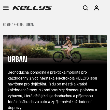
HOME
E-BIKE
URBAN
E-
HORSKÁ
SILNIČNÍ
TOUR
DÁMSKÁ
URBAN
JUNIOR
BIKE
KOLA
KOLA
RACING
CROSS
DÁMSKÁ
26"
HORSKÁ
DOWNHILL
FITNESS
GRAVEL
TREKKING
HORSKÁ
(135–
TOUR
ENDURO
CITY
KOLA
155
URBAN
GRAVEL
TRAIL
CROSS
CM)
URBAN
XC
TREKKING
24"
Jednoduchá, pohodlná a praktická mobilita pro
JUNIOR
DIRT
CITY
(125-
každodenný život. Městská elektrokola KELLYS jsou
145
navržena pro dojíždění, jízdu po městě a krátké
CM)
každodenní trasy, s komfortní vzpřímenou polohou a
20"
výbavou, která dělá jízdu jednoduchou a příjemnou.
(115-
Ideální náhrada za auto a zpříjemnění každodenní
dopravy.
135