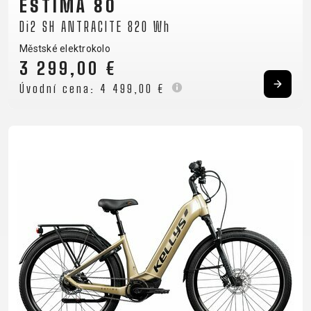
ESTIMA 80
CROSS
CM)
URBAN
XC
TREKKING
24"
Di2 SH ANTRACITE 820 Wh
JUNIOR
DIRT
CITY
(125-
Městské elektrokolo
145
3 299,00 €
CM)
Úvodní cena:
4 499,00 €
20"
(115-
135
CM)
18"
(110-
130
CM)
16"
(105-
120
CM)
ODRÁŽED