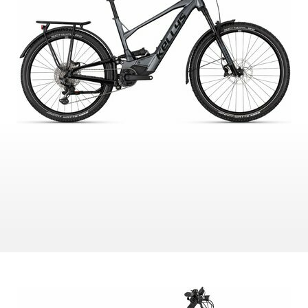
ZÁMKY
OLEJE A ČISTIČE
OMOTÁVKY
PEDÁLE
NÁVLEKY A CHRÁNIČE
PRILBY
OKULIARE
RUKAVICE
PONOŽKY
TERMOBUNDY