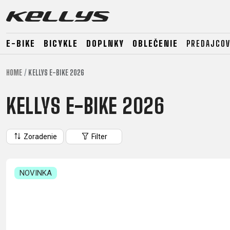
E-BIKE
BICYKLE
DOPLNKY
OBLEČENIE
PREDAJCOV
HOME
KELLYS E-BIKE 2026
E-BIKE
HORSKÉ
CESTNÉ
KELLYS E-BIKE 2026
HORSKÉ
DOWNHILL
RACING
TOUR
ENDURO
GRAVEL
Zoradenie
Filter
GRAVEL
TRAIL
URBAN
XC
JUNIOR
DIRT
NOVINKA
E-BIKE
HORSKÉ
CESTNÉ