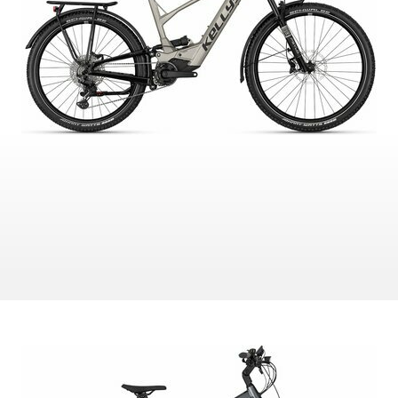
CROSS
DÁMSKE XC
TREKKING
CROSS
TREKKING
CITY
NÁHRADNÉ DIELY NA BICYKEL
OCHRANA BICYKLA
BEZDUŠOVÉ SYSTÉMY
OSVETLENIE
BRZDOVÉ PRÍSLUŠENSTV
PUMPY
DUŠE
REFLEXNÉ PRVKY
HÁKY MENIČA
STOJANY
LANKÁ A BOWDENY
RKADLÁ NA BICYKEL
LEPENIE
ZVONČEKY
NÁRADIE