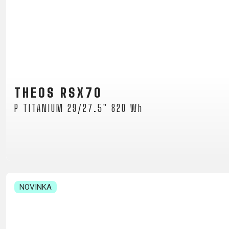
HORSKÉ
DOWNHILL
RACING
TOUR
ENDURO
GRAVEL
GRAVEL
TRAIL
URBAN
XC
JUNIOR
DIRT
THEOS RSX70
P TITANIUM 29/27.5" 820 Wh
DOPLNKY NA BICYKEL
BLATNÍKY
BRAŠNE
CYKLOPOČÍTAČE
DETSKÉ SEDAČKY
NOVINKA
DRŽIAKY NA TELEFÓN
FĽAŠE
Z
KOŠÍKY