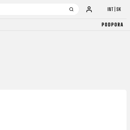
INT | SK
PODPORA
URBAN
JUNIOR
FITNESS
26" (135-155 CM)
CITY
24" (125-145 CM)
20" (115-135 CM)
18" (110-130 CM)
16" (105-120 CM)
ODRÁŽADLÁ
URBAN
JUNIOR