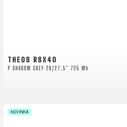
KOŠÍKY NA FĽAŠU
NADSTAVCE - ROHY
NOSIČE
OBLEČENIE
THEOS RSX40
BATOHY
P SHADOW GREY 29/27.5" 725 Wh
DRESY
NOHAVICE
PODPORA
KONTAKT
NOVINKA
MÉDIA & PODPORA
REGISTRÁCIA RÁMU