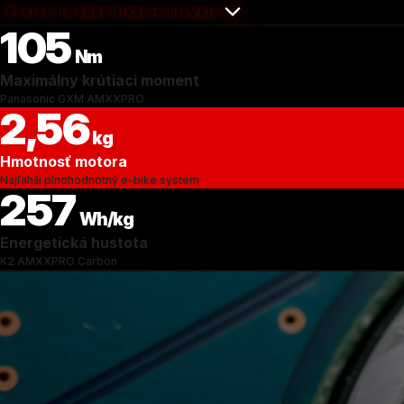
Prejsť na špecifikácie bicykla
105
Nm
Maximálny krútiaci moment
Panasonic GXM AMXXPRO
2,56
kg
Hmotnosť motora
Najľahší plnohodnotný e-bike systém
257
Wh/kg
Energetická hustota
K2 AMXXPRO Carbon