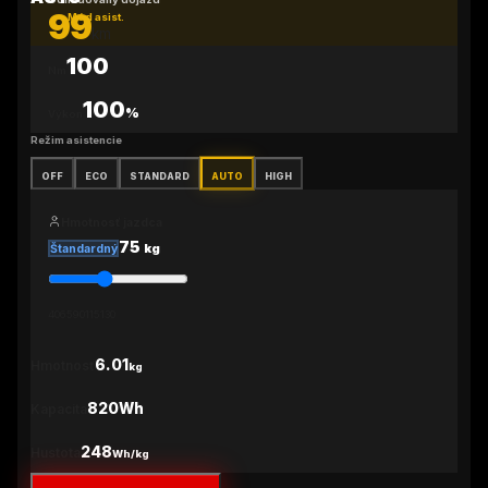
99
Mód asist.
km
100
Nm
100
%
Výkon
Režim asistencie
OFF
ECO
STANDARD
AUTO
HIGH
Hmotnosť jazdca
75
kg
Štandardný
40
65
90
115
130
6.01
Hmotnosť
kg
820Wh
Kapacita
248
Hustota
Wh/kg