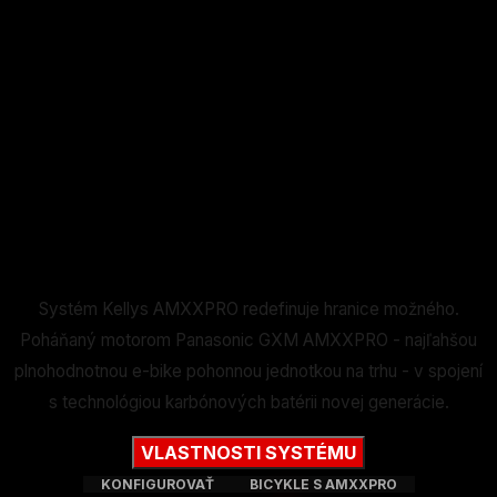
Systém Kellys AMXXPRO redefinuje hranice možného.
Poháňaný motorom Panasonic GXM AMXXPRO - najľahšou
plnohodnotnou e-bike pohonnou jednotkou na trhu - v spojení
s technológiou karbónových batérii novej generácie.
VLASTNOSTI SYSTÉMU
KONFIGUROVAŤ
BICYKLE S AMXXPRO