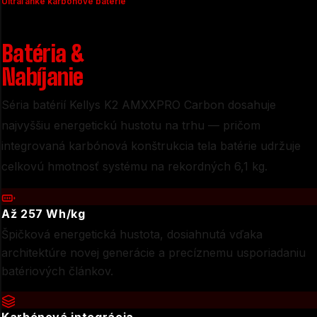
Ultraľahké karbónové batérie
Batéria
&
Nabíjanie
Séria batérií Kellys K2 AMXXPRO Carbon dosahuje
najvyššiu energetickú hustotu na trhu — pričom
integrovaná karbónová konštrukcia tela batérie udržuje
celkovú hmotnosť systému na rekordných 6,1 kg.
Až 257 Wh/kg
Špičková energetická hustota, dosiahnutá vďaka
architektúre novej generácie a precíznemu usporiadaniu
batériových článkov.