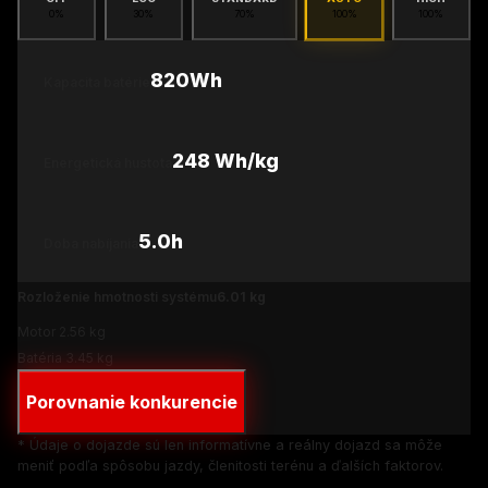
0
%
30
%
70
%
100
%
100
%
820Wh
Kapacita batérie
248
Wh/kg
Energetická hustota
5.0
h
Doba nabíjania
Rozloženie hmotnosti systému
6.01
kg
Motor
2.56
kg
Batéria
3.45
kg
Porovnanie konkurencie
* Údaje o dojazde sú len informatívne a reálny dojazd sa môže
meniť podľa spôsobu jazdy, členitosti terénu a ďalších faktorov.