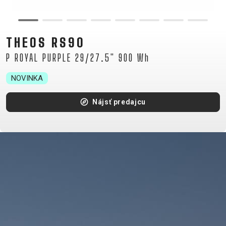
TOUR
ENDURO
GRAVEL
TRAIL
URBAN
XC
THEOS RS90
JUNIOR
DIRT
P ROYAL PURPLE 29/27.5" 900 Wh
NOVINKA
DOPLNKY NA BICYKEL
Nájsť predajcu
BLATNÍKY
BRAŠNE
CYKLOPOČÍTAČE
DETSKÉ SEDAČKY
DRŽIAKY NA TELEFÓN
FĽAŠE
KOŠÍKY
KOŠÍKY NA FĽAŠU
NADSTAVCE - ROHY