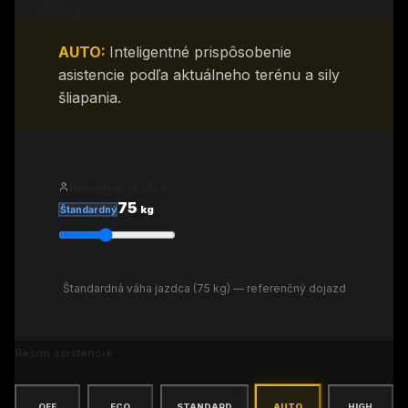
~
91.5
kg
AUTO
:
Inteligentné prispôsobenie
asistencie podľa aktuálneho terénu a sily
šliapania.
Hmotnosť jazdca
75
kg
Štandardný
40
65
90
115
130
Štandardná váha jazdca (75 kg) — referenčný dojazd
Režim asistencie
OFF
ECO
STANDARD
AUTO
HIGH