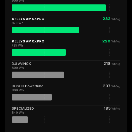
900 Wh
232
KELLYS AMXXPRO
Wh/kg
820 Wh
220
KELLYS AMXXPRO
Wh/kg
725 Wh
218
DJI AVINOX
Wh/kg
800 Wh
207
BOSCH Powertube
Wh/kg
800 Wh
185
SPECIALIZED
Wh/kg
840 Wh