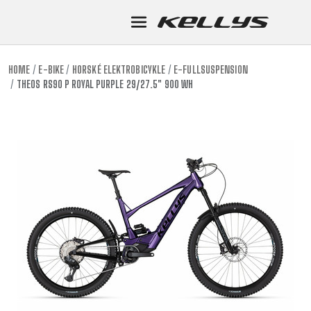
HOME
E-BIKE
HORSKÉ ELEKTROBICYKLE
E-FULLSUSPENSION
THEOS RS90 P ROYAL PURPLE 29/27.5" 900 WH
E-BIKE
HORSKÉ
HORSKÉ
DOWNHIL
TOUR
ENDURO
GRAVEL
TRAIL
URBAN
XC
JUNIOR
DIRT
E-BIKE
HORSKÉ
HORSKÉ
DOWNHIL