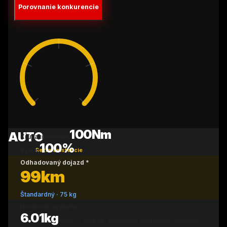
Porovnanie konkurencie
100
Nm
AUTO
Krútiaci moment
100
%
Výkon
Režim asistencie
Odhadovaný dojazd *
99
km
Štandardný
·
75
kg
Hmotnosť systému
6.01
kg
Motor
+
Batéria
·
Hmotnosť systému s jazdcom