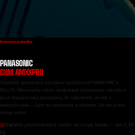
Pohonná jednotka
PANASONIC
GXM AMXXPRO
Výsledok spolupráce vývojárov spoločností PANASONIC a
KELLYS. Mimoriadny výkon, prekonané hmotnostné rekordy a
pocit šliapania taký prirodzený, že zabudnete, že ide o
elektrobicykel — kým sa neobzriete a nezistíte, že ste práve
dobyli vrchol.
Najľahší plnohodnotný motor vo svojej triede — len 2,56
kg