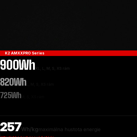
K2 AMXXPRO Series
900Wh
XL, L, M, S, XS rám
820Wh
L, M, S, XS rám
725Wh
M, S, XS rám
257
Wh/kg
maximálna hustota energie