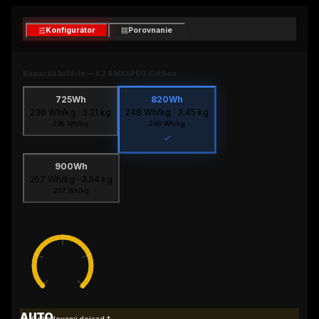
Konfigurátor
Porovnanie
Kapacita batérie
—
K2 AMXXPRO Carbon
725Wh
820Wh
236
Wh/kg ·
3.21
kg
248
Wh/kg ·
3.45
kg
236
Wh/kg
248
Wh/kg
900Wh
257
Wh/kg ·
3.54
kg
257
Wh/kg
AUTO
Odhadovaný dojazd *