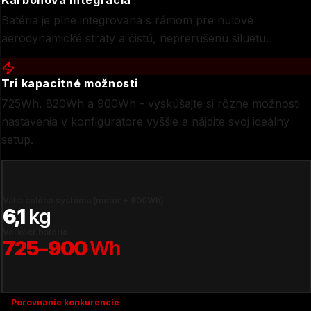
Karbónová integrácia
Batéria je plne integrovaná s rámom pre nulové
aerodynamické straty a čistú, neprerušenú siluetu.
Tri kapacitné možnosti
725Wh, 820Wh a 900Wh - vyskúšajte si rôzne možnosti
nastavenia v konfigurátore vyššie a nájdite svoj ideálny
setup.
Váha celého systému (motor + 900Wh)
6,1
kg
Veľkosť batérie
725–900
Wh
Porovnanie konkurencie