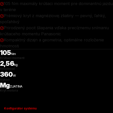
105 Nm maximály krútiaci moment pre dominantnú jazdu
v teréne
Prémiový kryt z magnéziovej zliatiny — pevný, ľahký,
spoľahlivý
Prirodzený pocit šliapania vďaka precíznemu snímaniu
krútiaceho momentu Panasonic
Kompaktný dizajn a geometria, optimálne rozloženie
hmotnosti
105
Nm
Krútiaci moment
2,56
kg
Hmotnosť
360
W
Výkon
Mg
ZLIATINA
Kryt motora
Konfigurátor systému