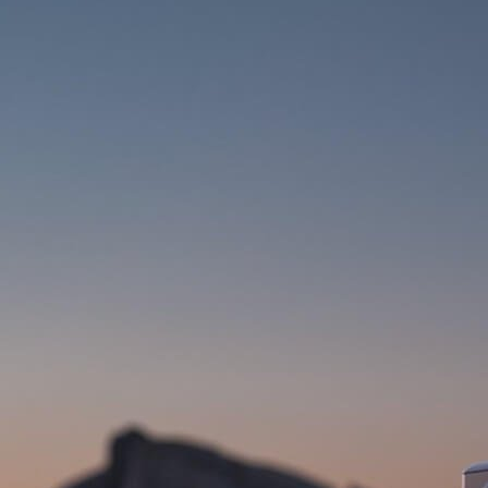
NOSIČE
OBLEČENIE
BATOHY
DRESY
NOHAVICE
PODPORA
KONTAKT
MÉDIA & PODPORA
REGISTRÁCIA RÁMU
B2B LOGIN