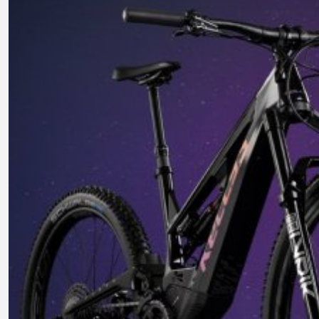
KOŠÍKY NA FĽAŠU
NADSTAVCE - ROHY
NOSIČE
OBLEČENIE
BATOHY
DRESY
NOHAVICE
PODPORA
KONTAKT
MÉDIA & PODPORA
REGISTRÁCIA RÁMU