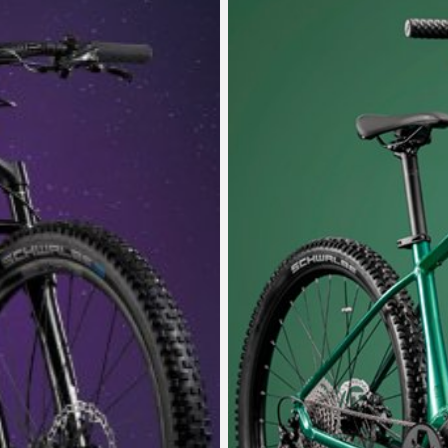
ZÁMKY
OLEJE A ČISTIČE
OMOTÁVKY
PEDÁLE
NÁVLEKY A CHRÁNIČE
PRILBY
OKULIARE
RUKAVICE
PONOŽKY
TERMOBUNDY