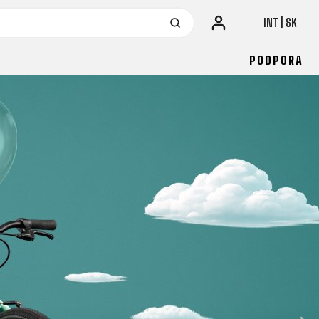
INT | SK
PODPORA
URBAN
JUNIOR
FITNESS
26" (135-155 CM)
CITY
24" (125-145 CM)
20" (115-135 CM)
18" (110-130 CM)
16" (105-120 CM)
ODRÁŽADLÁ
URBAN
JUNIOR