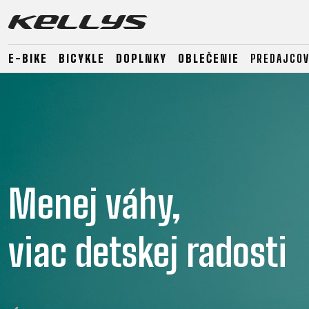
E-BIKE
BICYKLE
DOPLNKY
OBLEČENIE
PREDAJCOV
E-BIKE
HORSKÉ
CESTNÉ
HORSKÉ
DOWNHILL
RACING
TOUR
ENDURO
GRAVEL
GRAVEL
TRAIL
Menej váhy,
URBAN
XC
JUNIOR
DIRT
viac detskej radosti
E-BIKE
HORSKÉ
CESTNÉ