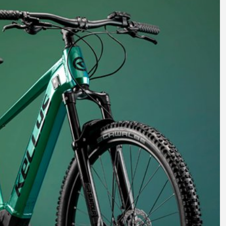
RÁFIKY
SEDLOVKY
SEDLÁ
ZAPLETENÉ KOLESÁ
TRETRY
TRIČKÁ
ŠILTOVKY