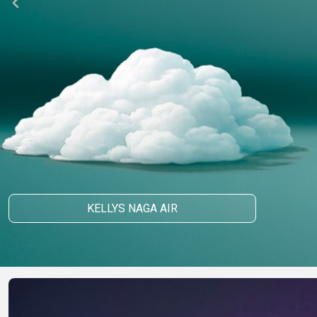
HORSKÉ
DOWNHILL
RACING
TOUR
ENDURO
GRAVEL
GRAVEL
TRAIL
URBAN
XC
JUNIOR
DIRT
DOPLNKY NA BICYKEL
BLATNÍKY
KELLYS NAGA AIR
BRAŠNE
CYKLOPOČÍTAČE
DETSKÉ SEDAČKY
DRŽIAKY NA TELEFÓN
FĽAŠE
Z
KOŠÍKY