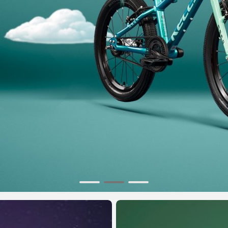
CROSS
DÁMSKE XC
TREKKING
CROSS
TREKKING
CITY
NÁHRADNÉ DIELY NA BICYKEL
OCHRANA BICYKLA
BEZDUŠOVÉ SYSTÉMY
OSVETLENIE
BRZDOVÉ PRÍSLUŠENSTV
PUMPY
DUŠE
REFLEXNÉ PRVKY
HÁKY MENIČA
STOJANY
LANKÁ A BOWDENY
RKADLÁ NA BICYKEL
LEPENIE
ZVONČEKY
NÁRADIE