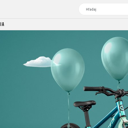
IA
TOUR
DÁMSKE BICYKLE
CROSS
DÁMSKE XC
TREKKING
CROSS
TREKKING
CITY
TOUR
DÁMSKE BICYKLE