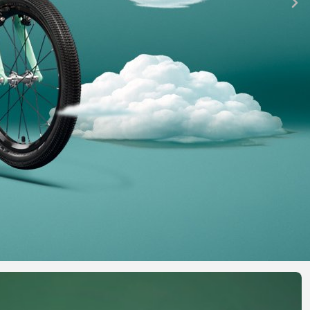
FITNESS
26" (135-155 CM)
CITY
24" (125-145 CM)
20" (115-135 CM)
18" (110-130 CM)
16" (105-120 CM)
ODRÁŽADLÁ
PEVNÉ OSI
O
PLÁŠTE
PREDSTAVCE
PÁSKA DO RÁFIKA
REŤAZE
RIADIDLÁ
RUKOVÄTE