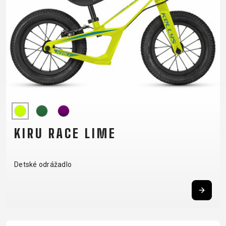
OMOTÁVKY
KOLESÁ
NOSIČE
PEDÁLE
OBLEČENIE
BATOHY
NÁVLEKY A
PRILBY
TRETRY
DRESY
CHRÁNIČE
RUKAVICE
TRIČKÁ
NOHAVICE
OKULIARE
TERMOBUNDY
ŠILTOVKY
PONOŽKY
KIRU RACE LIME
PODPORA
Detské odrážadlo
KONTAKT
MÉDIA &
PODPORA
REGISTRÁCIA