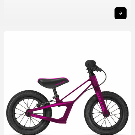
XC
CM)
URBAN
TREKKING
DIRT
24"
JUNIOR
CITY
(125-
145
CM)
20"
(115-
135
CM)
18"
(110-
130
CM)
16"
(105-
120
CM)
ODRÁŽAD