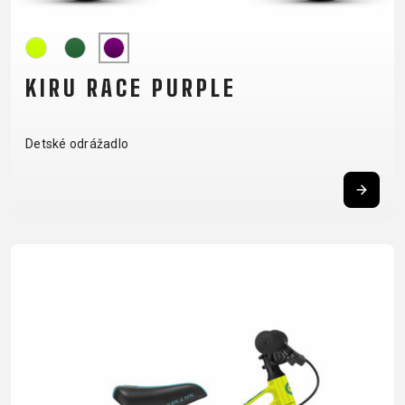
DOPLNKY NA BICYKEL
NÁHRADNÉ DIELY NA
BICYKEL
KIRU RACE PURPLE
BLATNÍKY
OCHRANA
BEZDUŠOVÉ
PEVNÉ OSI
BRAŠNE
BICYKLA
Detské odrážadlo
SYSTÉMY
PLÁŠTE
CYKLOPOČÍTAČE
OSVETLENIE
BRZDOVÉ
PREDSTAVCE
DETSKÉ
PUMPY
PRÍSLUŠENSTVO
PÁSKA DO
SEDAČKY
REFLEXNÉ
DUŠE
RÁFIKA
DRŽIAKY NA
PRVKY
HÁKY MENIČA
REŤAZE
TELEFÓN
STOJANY
LANKÁ A
RIADIDLÁ
FĽAŠE
ZRKADLÁ NA
BOWDENY
RUKOVÄTE
KOŠÍKY
BICYKEL
LEPENIE
RÁFIKY
KOŠÍKY NA
ZVONČEKY
NÁRADIE
SEDLOVKY
FĽAŠU
ZÁMKY
OLEJE A
SEDLÁ
NADSTAVCE -
ČISTIČE
ZAPLETENÉ
ROHY