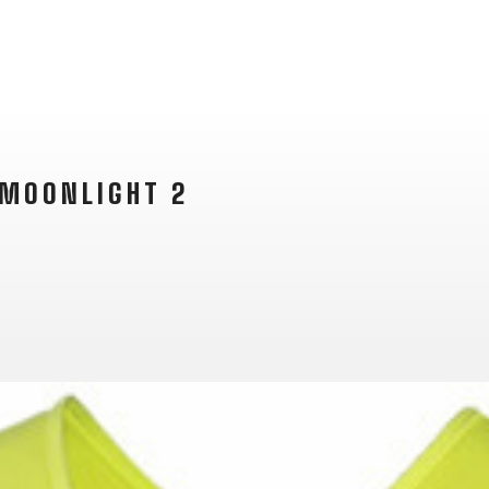
 MOONLIGHT 2