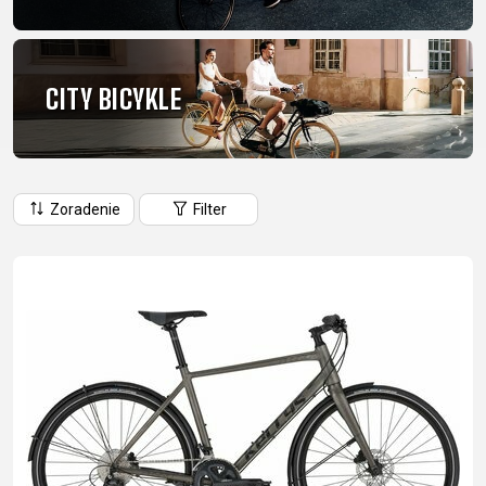
CM)
18"
(110-
CITY BICYKLE
130
CM)
16"
(105-
Zoradenie
Filter
120
CM)
ODRÁŽAD
E-
HORSKÉ
CESTNÉ
TOUR
DÁMSKE
URBAN
JUNIOR
BIKE
BICYKLE
DOWNHILL
RACING
CROSS
FITNESS
26"
HORSKÉ
DÁMSKE
ENDURO
GRAVEL
TREKKING
CITY
(135-
TOUR
XC
TRAIL
155
GRAVEL
CROSS