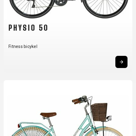
XC
CM)
URBAN
TREKKING
DIRT
24"
JUNIOR
CITY
(125-
145
PHYSIO 50
CM)
20"
Fitness bicykel
(115-
135
CM)
18"
(110-
130
CM)
16"
(105-
120
CM)
ODRÁŽAD