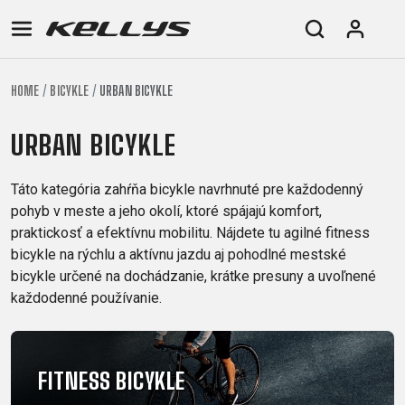
HOME
BICYKLE
URBAN BICYKLE
E-
HORSKÉ
CESTNÉ
TOUR
DÁMSKE
URBAN
JUNIOR
BIKE
BICYKLE
URBAN BICYKLE
DOWNHILL
RACING
CROSS
FITNESS
26"
HORSKÉ
DÁMSKE
ENDURO
GRAVEL
TREKKING
CITY
(135-
Táto kategória zahŕňa bicykle navrhnuté pre každodenný
TOUR
XC
TRAIL
155
pohyb v meste a jeho okolí, ktoré spájajú komfort,
GRAVEL
CROSS
XC
CM)
praktickosť a efektívnu mobilitu. Nájdete tu agilné fitness
URBAN
TREKKING
bicykle na rýchlu a aktívnu jazdu aj pohodlné mestské
DIRT
24"
JUNIOR
CITY
bicykle určené na dochádzanie, krátke presuny a uvoľnené
(125-
každodenné používanie.
145
CM)
20"
(115-
FITNESS BICYKLE
135