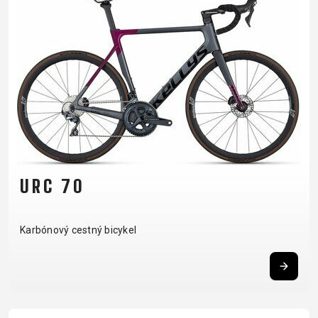
RÁMU
B2B LOGIN
URC 70
Karbónový cestný bicykel