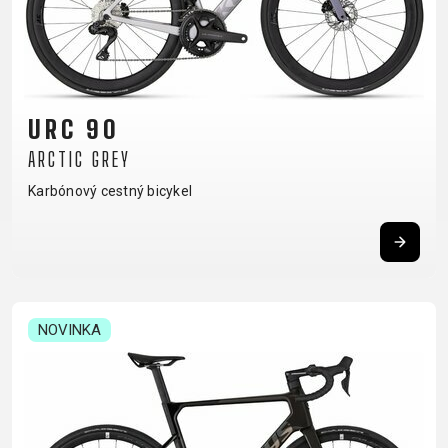
XC
CM)
URBAN
TREKKING
DIRT
24"
JUNIOR
CITY
(125-
145
CM)
URC 90
20"
ARCTIC GREY
(115-
135
Karbónový cestný bicykel
CM)
18"
(110-
130
CM)
NOVINKA
16"
(105-
120
CM)
ODRÁŽAD