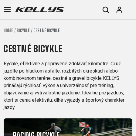
HOME
BICYKLE
CESTNÉ BICYKLE
E-
HORSKÉ
CESTNÉ
TOUR
DÁMSKE
URBAN
JUNIOR
BIKE
BICYKLE
CESTNÉ BICYKLE
DOWNHILL
RACING
CROSS
FITNESS
26"
HORSKÉ
DÁMSKE
ENDURO
GRAVEL
TREKKING
CITY
(135-
Rýchle, efektívne a pripravené zdolávať kilometre. Či už
TOUR
XC
TRAIL
155
jazdíte po hladkom asfalte, rozbitých okreskách alebo
GRAVEL
CROSS
XC
CM)
kombinovanom teréne, cestné a gravel bicykle KELLYS
URBAN
TREKKING
prinášajú rýchlosť, výkon a univerzálnosť pre tréning,
DIRT
24"
JUNIOR
CITY
objavovanie aj vytrvalostné jazdenie. Ideálne pre jazdcov,
(125-
ktorí si cenia efektivitu, dlhé výjazdy a športový charakter
145
jazdy.
CM)
20"
(115-
135
RACING BICYKLE