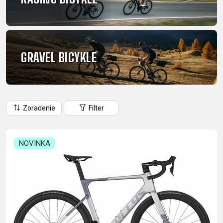
CM)
18"
(110-
130
GRAVEL BICYKLE
CM)
16"
(105-
120
Zoradenie
Filter
CM)
ODRÁŽAD
NOVINKA
E-
HORSKÉ
CESTNÉ
TOUR
DÁMSKE
URBAN
JUNIOR
BIKE
BICYKLE
DOWNHILL
RACING
CROSS
FITNESS
26"
HORSKÉ
DÁMSKE
ENDURO
GRAVEL
TREKKING
CITY
(135-
TOUR
XC
TRAIL
155
GRAVEL
CROSS