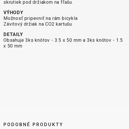
XC
CM)
skrutiek pod držiakom na fľašu.
URBAN
TREKKING
DIRT
24"
VÝHODY
JUNIOR
CITY
(125-
Možnosť pripevniť na rám bicykla
145
Závitový držiak na CO2 kartušu
CM)
DETAILY
20"
Obsahuje 3ks knôtov - 3.5 x 50 mm a 3ks knôtov - 1.5
x 50 mm
(115-
135
CM)
18"
(110-
130
CM)
16"
(105-
120
CM)
PODOBNÉ PRODUKTY
ODRÁŽAD