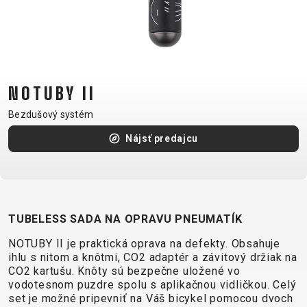
CM)
18"
(110-
130
CM)
NOTUBY II
16"
Bezdušový systém
(105-
120
Nájsť predajcu
CM)
ODRÁŽAD
TUBELESS SADA NA OPRAVU PNEUMATÍK
E-
HORSKÉ
CESTNÉ
TOUR
DÁMSKE
URBAN
JUNIOR
BIKE
BICYKLE
NOTUBY II je praktická oprava na defekty. Obsahuje
DOWNHILL
RACING
CROSS
FITNESS
26"
ihlu s nitom a knôtmi, CO2 adaptér a závitový držiak na
CO2 kartušu. Knôty sú bezpečne uložené vo
HORSKÉ
DÁMSKE
ENDURO
GRAVEL
TREKKING
CITY
(135-
vodotesnom puzdre spolu s aplikačnou vidličkou. Celý
TOUR
XC
TRAIL
155
set je možné pripevniť na Váš bicykel pomocou dvoch
GRAVEL
CROSS