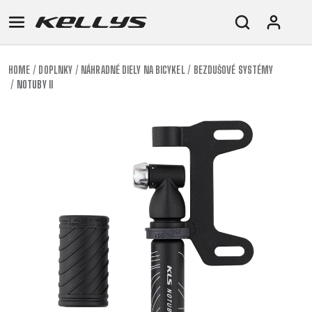
HOME
DOPLNKY
NÁHRADNÉ DIELY NA BICYKEL
BEZDUŠOVÉ SYSTÉMY
NOTUBY II
E-
HORSKÉ
CESTNÉ
TOUR
DÁMSKE
URBAN
JUNIOR
BIKE
BICYKLE
DOWNHILL
RACING
CROSS
FITNESS
26"
HORSKÉ
DÁMSKE
ENDURO
GRAVEL
TREKKING
CITY
(135-
TOUR
XC
TRAIL
155
GRAVEL
CROSS
XC
CM)
URBAN
TREKKING
DIRT
24"
JUNIOR
CITY
(125-
145
CM)
20"
(115-
135