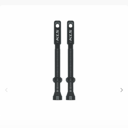
DOPLNKY NA BICYKEL
NÁHRADNÉ DIELY NA
BICYKEL
BLATNÍKY
OCHRANA
BEZDUŠOVÉ
PEVNÉ OSI
BRAŠNE
BICYKLA
SYSTÉMY
PLÁŠTE
CYKLOPOČÍTAČE
OSVETLENIE
BRZDOVÉ
PREDSTAVCE
DETSKÉ
PUMPY
PRÍSLUŠENSTVO
PÁSKA DO
SEDAČKY
REFLEXNÉ
DUŠE
RÁFIKA
DRŽIAKY NA
PRVKY
HÁKY MENIČA
REŤAZE
TELEFÓN
STOJANY
LANKÁ A
RIADIDLÁ
FĽAŠE
ZRKADLÁ NA
BOWDENY
RUKOVÄTE
KOŠÍKY
BICYKEL
LEPENIE
RÁFIKY
KOŠÍKY NA
ZVONČEKY
NÁRADIE
SEDLOVKY
FĽAŠU
ZÁMKY
OLEJE A
SEDLÁ
NADSTAVCE -
ČISTIČE
ZAPLETENÉ
ROHY