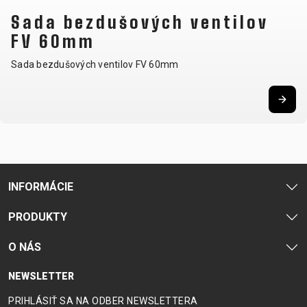
OMOTÁVKY
KOLESÁ
NOSIČE
Sada bezdušových ventilov
PEDÁLE
FV 60mm
Sada bezdušových ventilov FV 60mm
OBLEČENIE
BATOHY
NÁVLEKY A
PRILBY
TRETRY
DRESY
CHRÁNIČE
RUKAVICE
TRIČKÁ
NOHAVICE
OKULIARE
TERMOBUNDY
ŠILTOVKY
PONOŽKY
INFORMÁCIE
PODPORA
PRODUKTY
O NÁS
KONTAKT
MÉDIA &
NEWSLETTER
PODPORA
PRIHLÁSIŤ SA NA ODBER NEWSLETTERA
REGISTRÁCIA