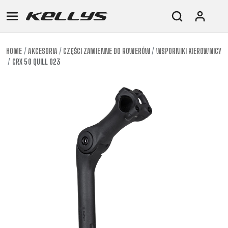
HOME
AKCESORIA
CZĘŚCI ZAMIENNE DO ROWERÓW
WSPORNIKI KIEROWNICY
CRX 50 QUILL 023
E-
GÓRSKIE
SZOSOWE
TOUR
DAMSKIE
URBAN
JUNIOR
BIKE
DOWNHILL
RACING
CROSS
DAMSKIE
FITNESS
26"
GÓRSKIE
ENDURO
GRAVEL
TREKKING
XC
CITY
(135–
TOUR
TRAIL
CROSS
155
GRAVEL
XC
TREKKING
CM)
URBAN
DIRT
CITY
24"
JUNIOR
(125-
145
CM)
20"
(115-
135