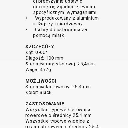
ci precyzyjnie ustawić
TRAIL
CROSS
155
geometrię zgodnie z twoimi
GRAVEL
XC
TREKKING
CM)
specyficznymi wymaganiami.
URBAN
DIRT
CITY
24"
• Wyprodukowany z aluminium
JUNIOR
(125-
= lżejszy i nierdzewny.
• Łatwy do ustawienia za
145
pomocą miarki.
CM)
20"
SZCZEGÓŁY
Kąt: 0-60°
(115-
Długość: 100 mm
135
Średnica rury sterowej: 25,4mm
CM)
Waga: 457g
18"
MOŻLIWOŚCI
(110-
Średnica kierownicy: 25,4 mm
130
Kolor: Black
CM)
ZASTOSOWANIE
16"
Wszystkie typowe kierownice
(105-
rowerowe o średnicy 25,4 mm
120
Wszystkie typowe widelce z
rurami sterowymi o średnicy 25,4
CM)