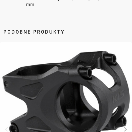
mm
BALANCE
BIKE
PODOBNE PRODUKTY
AKCESORIA ROWEROWE
CZĘŚCI ZAMIENNE DO
ROWERÓW
BAGAŻNIKI
OCHRONA
CHWYTY
OPONY
BIDONY
ROWERU
KIEROWNICY
OWIJKA
BŁOTNIKI
OŚWIETLENIE
DĘTKI
PEDAŁY
DZWONKI
PODPÓRKI DO
HAKI
SIODŁA
ELEMENTY
ROWERU
PRZERZUTEK
SYSTEMY
ODBLASKOWE
POMPKI
HAMULCE -
BEZDĘTKOWE
FOTELIKI
ROGI
CZĘŚCI
SZTYCE
DZIECIĘCE
SAKWY
KIEROWNICE
PODSIODŁOWE
KOSZYKI
UCHWYTY
KOŁA
SZTYWNE
KOSZYKI NA
TELEFONICZNE
LINKI I
OSIE
BIDON
ZAMKNIĘCIA