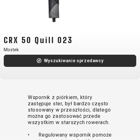
CM)
18"
(110-
130
CM)
CRX 50 Quill 023
16"
Mostek
(105-
Wyszukiwanie sprzedawcy
120
CM)
BALANCE
BIKE
Wspornik z piórkiem, który
zastępuje ster, był bardzo często
E-
GÓRSKIE
SZOSOWE
TOUR
DAMSKIE
URBAN
JUNIOR
stosowany w przeszłości, dlatego
BIKE
można go zastosować przede
wszystkim w starszych rowerach.
DOWNHILL
RACING
CROSS
DAMSKIE
FITNESS
26"
GÓRSKIE
ENDURO
GRAVEL
TREKKING
XC
CITY
(135–
• Regulowany wspornik pomoże
TOUR