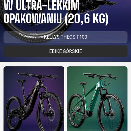
W ULTRA-LEKKIM
CM)
18"
OPAKOWANIU
(20,6 KG)
(110-
130
CM)
KELLYS THEOS F100
16"
(105-
EBIKE GÓRSKIE
120
CM)
BALANCE
BIKE
E-
GÓRSKIE
SZOSOWE
TOUR
DAMSKIE
URBAN
JUNIOR
BIKE
DOWNHILL
RACING
CROSS
DAMSKIE
FITNESS
26"
GÓRSKIE
ENDURO
GRAVEL
TREKKING
XC
CITY
(135–
TOUR