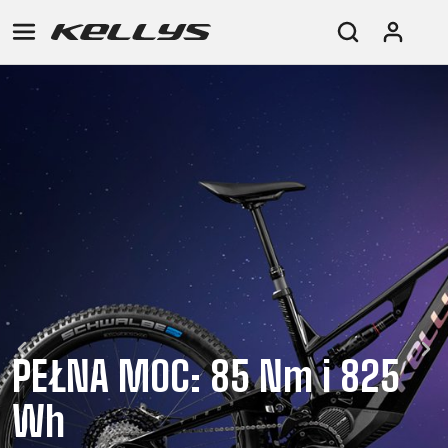
E-
GÓRSKIE
SZOSOWE
TOUR
DAMSKIE
URBAN
JUNIOR
BIKE
DOWNHILL
RACING
CROSS
DAMSKIE
FITNESS
26"
GÓRSKIE
ENDURO
GRAVEL
TREKKING
XC
CITY
(135–
TOUR
TRAIL
CROSS
155
GRAVEL
XC
TREKKING
CM)
URBAN
DIRT
CITY
24"
JUNIOR
(125-
145
CM)
PEŁNA MOC: 85 Nm i 825
20"
Wh
(115-
135