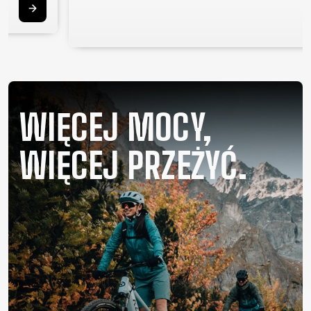
SUPPORT
KONTAKT
MEDIA I
WSPARCIE
REJESTRACJA
WIĘCEJ MOCY,
RAMY
B2B LOGIN
WIĘCEJ PRZEŻYĆ.