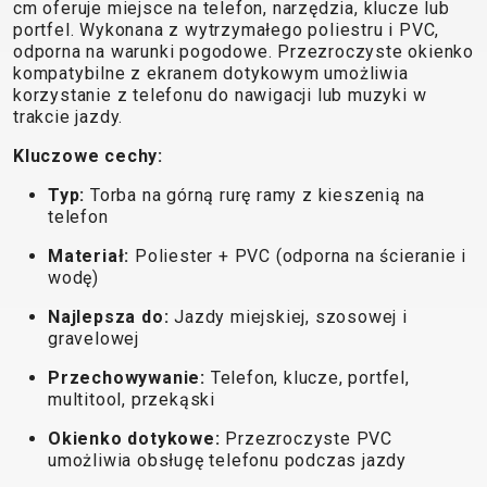
TRAIL
CROSS
155
cm oferuje miejsce na telefon, narzędzia, klucze lub
GRAVEL
portfel. Wykonana z wytrzymałego poliestru i PVC,
XC
TREKKING
CM)
odporna na warunki pogodowe. Przezroczyste okienko
URBAN
DIRT
CITY
24"
kompatybilne z ekranem dotykowym umożliwia
JUNIOR
(125-
korzystanie z telefonu do nawigacji lub muzyki w
trakcie jazdy.
145
CM)
Kluczowe cechy:
20"
Typ:
Torba na górną rurę ramy z kieszenią na
(115-
telefon
135
Materiał:
Poliester + PVC (odporna na ścieranie i
CM)
wodę)
18"
(110-
Najlepsza do:
Jazdy miejskiej, szosowej i
gravelowej
130
CM)
Przechowywanie:
Telefon, klucze, portfel,
multitool, przekąski
16"
(105-
Okienko dotykowe:
Przezroczyste PVC
120
umożliwia obsługę telefonu podczas jazdy
CM)