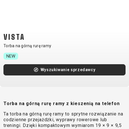
CM)
18"
(110-
130
CM)
VISTA
16"
Torba na górną rurę ramy
(105-
NEW
120
CM)
Wyszukiwanie sprzedawcy
BALANCE
BIKE
E-
GÓRSKIE
SZOSOWE
TOUR
DAMSKIE
URBAN
JUNIOR
Torba na górną rurę ramy z kieszenią na telefon
BIKE
Ta torba na górną rurę ramy to sprytne rozwiązanie na
DOWNHILL
RACING
CROSS
DAMSKIE
FITNESS
26"
codzienne przejażdżki, wyprawy rowerowe lub
GÓRSKIE
ENDURO
GRAVEL
TREKKING
XC
CITY
(135–
treningi. Dzięki kompaktowym wymiarom 19 × 9 × 9,5
TOUR