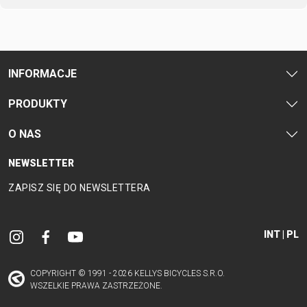
SUPPORT
KONTAKT
MEDIA I
INFORMACJE
WSPARCIE
REJESTRACJA
PRODUKTY
RAMY
O NAS
B2B LOGIN
NEWSLETTER
ZAPISZ SIĘ DO NEWSLETTERA
INT | PL
COPYRIGHT © 1991 - 2026 KELLYS BICYCLES S.R.O.
WSZELKIE PRAWA ZASTRZEŻONE.