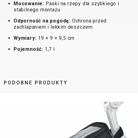
Mocowanie:
Paski na rzepy dla szybkiego i
BALANCE
stabilnego montażu
BIKE
Odporność na pogodę:
Ochrona przed
zachlapaniem i lekkim deszczem
AKCESORIA ROWEROWE
CZĘŚCI ZAMIENNE DO
Wymiary:
19 × 9 × 9,5 cm
ROWERÓW
Pojemność:
1,7 l
BAGAŻNIKI
OCHRONA
CHWYTY
OPONY
BIDONY
ROWERU
KIEROWNICY
OWIJKA
BŁOTNIKI
OŚWIETLENIE
DĘTKI
PEDAŁY
DZWONKI
PODPÓRKI DO
PODOBNE PRODUKTY
HAKI
SIODŁA
ELEMENTY
ROWERU
PRZERZUTEK
SYSTEMY
ODBLASKOWE
POMPKI
HAMULCE -
BEZDĘTKOWE
FOTELIKI
ROGI
CZĘŚCI
SZTYCE
DZIECIĘCE
SAKWY
KIEROWNICE
PODSIODŁOWE
KOSZYKI
UCHWYTY
KOŁA
SZTYWNE
KOSZYKI NA
TELEFONICZNE
LINKI I
OSIE
BIDON
ZAMKNIĘCIA