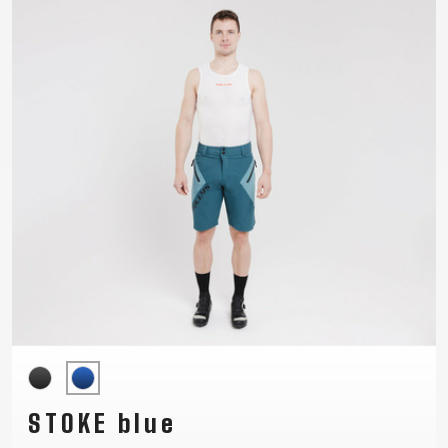
SUPPORT
KONTAKT
MEDIA I
WSPARCIE
REJESTRACJA
RAMY
B2B LOGIN
STOKE blue