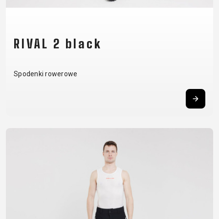
BALANCE
BIKE
RIVAL 2 black
AKCESORIA ROWEROWE
CZĘŚCI ZAMIENNE DO
ROWERÓW
Spodenki rowerowe
BAGAŻNIKI
OCHRONA
CHWYTY
OPONY
BIDONY
ROWERU
KIEROWNICY
OWIJKA
BŁOTNIKI
OŚWIETLENIE
DĘTKI
PEDAŁY
DZWONKI
PODPÓRKI DO
HAKI
SIODŁA
ELEMENTY
ROWERU
PRZERZUTEK
SYSTEMY
ODBLASKOWE
POMPKI
HAMULCE -
BEZDĘTKOWE
FOTELIKI
ROGI
CZĘŚCI
SZTYCE
DZIECIĘCE
SAKWY
KIEROWNICE
PODSIODŁOWE
KOSZYKI
UCHWYTY
KOŁA
SZTYWNE
KOSZYKI NA
TELEFONICZNE
LINKI I
OSIE
BIDON
ZAMKNIĘCIA