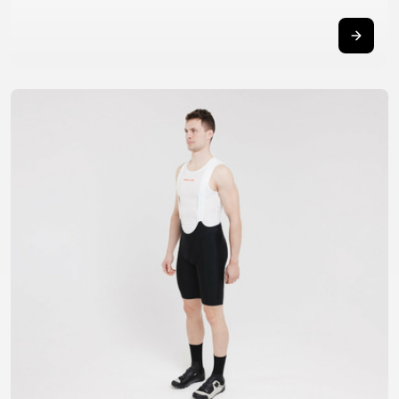
TRAIL
CROSS
155
GRAVEL
XC
TREKKING
CM)
URBAN
DIRT
CITY
24"
JUNIOR
(125-
145
CM)
20"
(115-
135
CM)
18"
(110-
130
CM)
16"
(105-
120
CM)