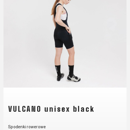
CM)
18"
(110-
130
CM)
16"
(105-
120
CM)
BALANCE
BIKE
E-
GÓRSKIE
SZOSOWE
TOUR
DAMSKIE
URBAN
JUNIOR
BIKE
VULCANO unisex black
DOWNHILL
RACING
CROSS
DAMSKIE
FITNESS
26"
GÓRSKIE
ENDURO
GRAVEL
TREKKING
XC
CITY
(135–
Spodenki rowerowe
TOUR