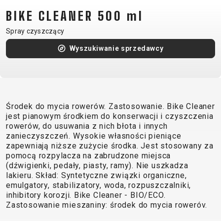
CM)
BIKE CLEANER 500 ml
18"
Spray czyszczący
(110-
130
Wyszukiwanie sprzedawcy
CM)
16"
(105-
120
Środek do mycia rowerów. Zastosowanie. Bike Cleaner
CM)
jest pianowym środkiem do konserwacji i czyszczenia
BALANCE
rowerów, do usuwania z nich błota i innych
zanieczyszczeń. Wysokie własności pieniące
BIKE
zapewniają niższe zużycie środka. Jest stosowany za
pomocą rozpylacza na zabrudzone miejsca
(dźwigienki, pedały, piasty, ramy). Nie uszkadza
E-
GÓRSKIE
SZOSOWE
TOUR
DAMSKIE
URBAN
JUNIOR
lakieru. Skład: Syntetyczne związki organiczne,
BIKE
emulgatory, stabilizatory, woda, rozpuszczalniki,
inhibitory korozji. Bike Cleaner - BIO/ECO.
DOWNHILL
RACING
CROSS
DAMSKIE
FITNESS
26"
Zastosowanie mieszaniny: środek do mycia roweróv.
GÓRSKIE
ENDURO
GRAVEL
TREKKING
XC
CITY
(135–
TOUR