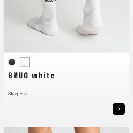
CM)
18"
(110-
130
CM)
16"
(105-
120
CM)
SNUG white
BALANCE
BIKE
Skarpetki
E-
GÓRSKIE
SZOSOWE
TOUR
DAMSKIE
URBAN
JUNIOR
BIKE
DOWNHILL
RACING
CROSS
DAMSKIE
FITNESS
26"
GÓRSKIE
ENDURO
GRAVEL
TREKKING
XC
CITY
(135–
TOUR