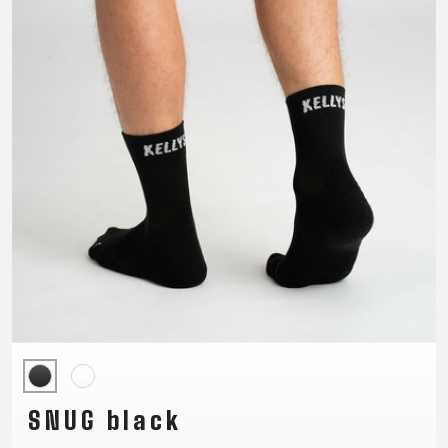
TRAIL
CROSS
155
GRAVEL
XC
TREKKING
CM)
URBAN
DIRT
CITY
24"
JUNIOR
(125-
145
CM)
20"
(115-
135
CM)
18"
(110-
130
CM)
16"
(105-
SNUG black
120
CM)