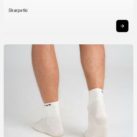
BALANCE
Skarpetki
BIKE
AKCESORIA ROWEROWE
CZĘŚCI ZAMIENNE DO
ROWERÓW
BAGAŻNIKI
OCHRONA
CHWYTY
OPONY
BIDONY
ROWERU
KIEROWNICY
OWIJKA
BŁOTNIKI
OŚWIETLENIE
DĘTKI
PEDAŁY
DZWONKI
PODPÓRKI DO
HAKI
SIODŁA
ELEMENTY
ROWERU
PRZERZUTEK
SYSTEMY
ODBLASKOWE
POMPKI
HAMULCE -
BEZDĘTKOWE
FOTELIKI
ROGI
CZĘŚCI
SZTYCE
DZIECIĘCE
SAKWY
KIEROWNICE
PODSIODŁOWE
KOSZYKI
UCHWYTY
KOŁA
SZTYWNE
KOSZYKI NA
TELEFONICZNE
LINKI I
OSIE
BIDON
ZAMKNIĘCIA