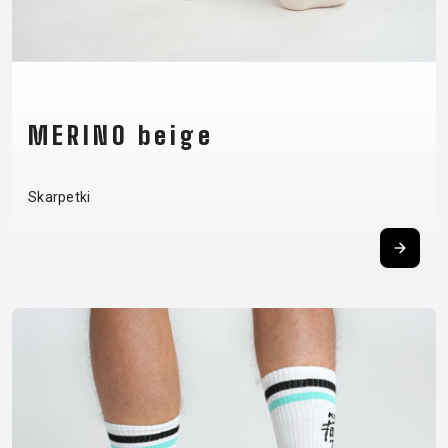
PANCERZE
TAŚMA NA
LICZNIKI
NARZĘDZIA
OBRĘCZ
LUSTERKA
OBRĘCZE
WSPORNIKI
ROWEROWE
OLEJE I
KIEROWNICY
ŚRODKI
ŁATKI
MERINO beige
CZYSZCZĄCE
ŁAŃCUCHY
Skarpetki
ODZIEŻ
BUTY
KOSZULKI
OKULARY
RĘKAWICE
ROWEROWE
KOSZULKI
PLECAKI
SKARPETKI
CZAPKI Z
KOLARSKIE
RĘKAW
SPODENKI
DASZKIEM
KURTKI
NAKOLANOWY
KASKI
THERMO
I
OCHRANIACZE