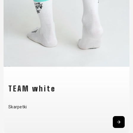
SUPPORT
KONTAKT
MEDIA I
WSPARCIE
REJESTRACJA
RAMY
B2B LOGIN
TEAM white
Skarpetki