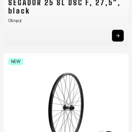
SEGADOR 25 SL DSC F, 27,5",
black
Obręcz
NEW