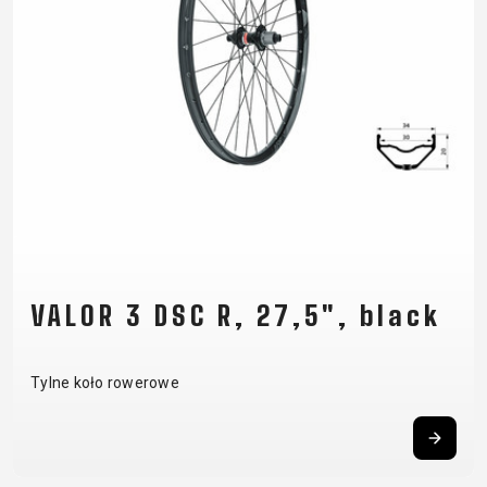
SUPPORT
KONTAKT
MEDIA I
WSPARCIE
REJESTRACJA
RAMY
B2B LOGIN
VALOR 3 DSC R, 27,5", black
Tylne koło rowerowe