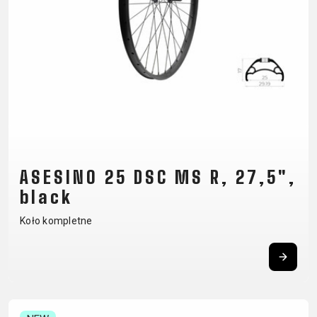
CM)
18"
(110-
130
CM)
16"
(105-
120
CM)
ASESINO 25 DSC MS R, 27,5",
BALANCE
black
BIKE
Koło kompletne
E-
GÓRSKIE
SZOSOWE
TOUR
DAMSKIE
URBAN
JUNIOR
BIKE
DOWNHILL
RACING
CROSS
DAMSKIE
FITNESS
26"
GÓRSKIE
ENDURO
GRAVEL
TREKKING
XC
CITY
(135–
TOUR