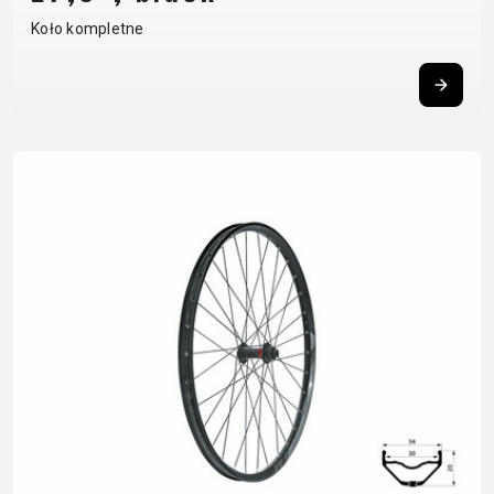
BALANCE
Koło kompletne
BIKE
AKCESORIA ROWEROWE
CZĘŚCI ZAMIENNE DO
ROWERÓW
BAGAŻNIKI
OCHRONA
CHWYTY
OPONY
BIDONY
ROWERU
KIEROWNICY
OWIJKA
BŁOTNIKI
OŚWIETLENIE
DĘTKI
PEDAŁY
DZWONKI
PODPÓRKI DO
HAKI
SIODŁA
ELEMENTY
ROWERU
PRZERZUTEK
SYSTEMY
ODBLASKOWE
POMPKI
HAMULCE -
BEZDĘTKOWE
FOTELIKI
ROGI
CZĘŚCI
SZTYCE
DZIECIĘCE
SAKWY
KIEROWNICE
PODSIODŁOWE
KOSZYKI
UCHWYTY
KOŁA
SZTYWNE
KOSZYKI NA
TELEFONICZNE
LINKI I
OSIE
BIDON
ZAMKNIĘCIA