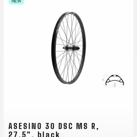
NEW
TRAIL
CROSS
155
GRAVEL
XC
TREKKING
CM)
URBAN
DIRT
CITY
24"
JUNIOR
(125-
145
CM)
20"
(115-
135
CM)
18"
(110-
130
CM)
16"
(105-
ASESINO 30 DSC MS R,
120
27,5", black
CM)