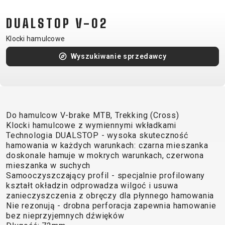
CM)
DUALSTOP V-02
18"
(110-
Klocki hamulcowe
130
Wyszukiwanie sprzedawcy
CM)
16"
(105-
120
CM)
Do hamulcow V-brake MTB, Trekking (Cross)
Klocki hamulcowe z wymiennymi wkładkami
BALANCE
Technologia DUALSTOP - wysoka skuteczność
BIKE
hamowania w każdych warunkach: czarna mieszanka
doskonale hamuje w mokrych warunkach, czerwona
mieszanka w suchych
E-
GÓRSKIE
SZOSOWE
TOUR
DAMSKIE
URBAN
JUNIOR
Samooczyszczający profil - specjalnie profilowany
BIKE
kształt okładzin odprowadza wilgoć i usuwa
zanieczyszczenia z obręczy dla płynnego hamowania
DOWNHILL
RACING
CROSS
DAMSKIE
FITNESS
26"
Nie rezonują - drobna perforacja zapewnia hamowanie
GÓRSKIE
ENDURO
GRAVEL
TREKKING
XC
CITY
(135–
bez nieprzyjemnych dźwięków
TOUR