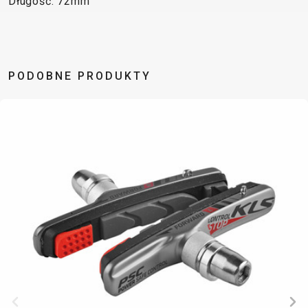
Długość: 72mm
TRAIL
CROSS
155
GRAVEL
XC
TREKKING
CM)
URBAN
DIRT
CITY
24"
JUNIOR
(125-
145
PODOBNE PRODUKTY
CM)
20"
(115-
135
CM)
18"
(110-
130
CM)
16"
(105-
120
CM)