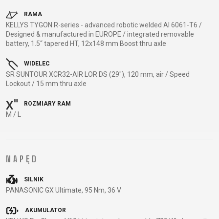
TRAIL
CROSS
155
GRAVEL
XC
TREKKING
CM)
RAMA
KELLYS TYGON R-series - advanced robotic welded Al 6061-T6 /
URBAN
DIRT
CITY
24"
Designed & manufactured in EUROPE / integrated removable
JUNIOR
(125-
battery, 1.5“ tapered HT, 12x148 mm Boost thru axle
145
WIDELEC
CM)
SR SUNTOUR XCR32-AIR LOR DS (29"), 120 mm, air / Speed
20"
Lockout / 15 mm thru axle
(115-
135
ROZMIARY RAM
M / L
CM)
18"
(110-
130
NAPĘD
CM)
16"
SILNIK
PANASONIC GX Ultimate, 95 Nm, 36 V
(105-
120
AKUMULATOR
CM)