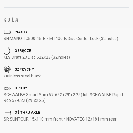
SUPPORT
KOŁA
KONTAKT
MEDIA I
PIASTY
WSPARCIE
SHIMANO TC500-15-B / MT400-B Disc Center Lock (32 holes)
REJESTRACJA
OBRĘCZE
RAMY
KLS Draft 23 Disc 622x23 (32 holes)
B2B LOGIN
SZPRYCHY
stainless steel black
OPONY
SCHWALBE Smart Sam 57-622 (29"x2.25) lub SCHWALBE Rapid
Rob 57-622 (29"x2.25)
OŚ THRU AXLE
SR SUNTOUR 15x110 mm front / NOVATEC 12x181 mm rear