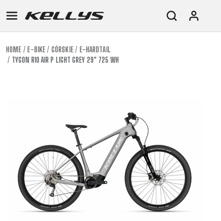
HOME
E-BIKE
GÓRSKIE
E-HARDTAIL
TYGON R10 AIR P LIGHT GREY 29" 725 WH
E-
GÓRSKIE
SZOSOWE
TOUR
DAMSKIE
URBAN
JUNIOR
BIKE
DOWNHILL
RACING
CROSS
DAMSKIE
FITNESS
26"
GÓRSKIE
ENDURO
GRAVEL
TREKKING
XC
CITY
(135–
TOUR
TRAIL
CROSS
155
GRAVEL
XC
TREKKING
CM)
URBAN
DIRT
CITY
24"
JUNIOR
(125-
145
CM)
20"
(115-
135