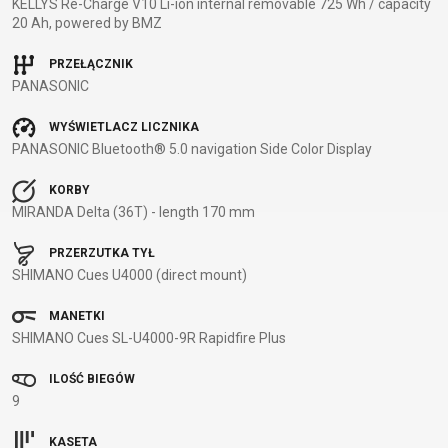
KELLYS Re-Charge V10 Li-ion internal removable 725 Wh / capacity
20 Ah, powered by BMZ
BALANCE
BIKE
PRZEŁĄCZNIK
PANASONIC
AKCESORIA ROWEROWE
CZĘŚCI ZAMIENNE DO
WYŚWIETLACZ LICZNIKA
ROWERÓW
PANASONIC Bluetooth® 5.0 navigation Side Color Display
BAGAŻNIKI
OCHRONA
KORBY
CHWYTY
OPONY
BIDONY
ROWERU
MIRANDA Delta (36T) - length 170 mm
KIEROWNICY
OWIJKA
BŁOTNIKI
OŚWIETLENIE
DĘTKI
PEDAŁY
DZWONKI
PODPÓRKI DO
PRZERZUTKA TYŁ
HAKI
SIODŁA
SHIMANO Cues U4000 (direct mount)
ELEMENTY
ROWERU
PRZERZUTEK
SYSTEMY
ODBLASKOWE
POMPKI
MANETKI
HAMULCE -
BEZDĘTKOWE
FOTELIKI
ROGI
SHIMANO Cues SL-U4000-9R Rapidfire Plus
CZĘŚCI
SZTYCE
DZIECIĘCE
SAKWY
KIEROWNICE
PODSIODŁOWE
ILOŚĆ BIEGÓW
KOSZYKI
UCHWYTY
9
KOŁA
SZTYWNE
KOSZYKI NA
TELEFONICZNE
LINKI I
OSIE
BIDON
ZAMKNIĘCIA
KASETA