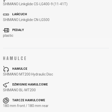
PANCERZE
TAŚMA NA
LICZNIKI
SHIMANO Linkglide CS-LG400-9 (11-41T)
NARZĘDZIA
OBRĘCZ
LUSTERKA
ŁAŃCUCH
OBRĘCZE
WSPORNIKI
ROWEROWE
SHIMANO Linkglide CN-LG500
OLEJE I
KIEROWNICY
ŚRODKI
ŁATKI
PEDAŁY
CZYSZCZĄCE
ŁAŃCUCHY
plastic
ODZIEŻ
HAMULCE
BUTY
KOSZULKI
OKULARY
RĘKAWICE
HAMULCE
ROWEROWE
KOSZULKI
PLECAKI
SKARPETKI
SHIMANO MT200 Hydraulic Disc
CZAPKI Z
KOLARSKIE
RĘKAW
SPODENKI
DŻWIGNIE HAMULCOWE
DASZKIEM
KURTKI
NAKOLANOWY
SHIMANO BL-MT200
KASKI
THERMO
I
OCHRANIACZE
TARCZE HAMULCOWE
180 mm front / 180 mm rear